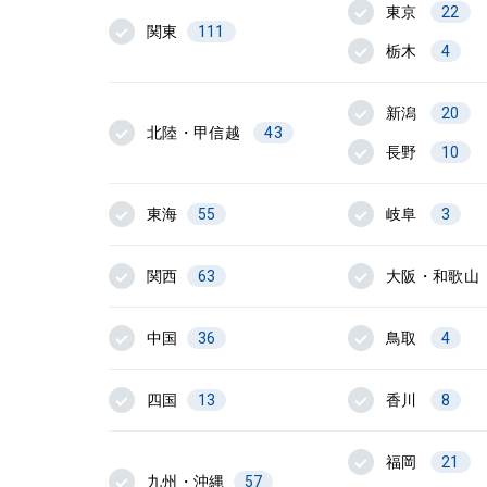
東京
22
関東
111
栃木
4
新潟
20
北陸・甲信越
43
長野
10
東海
55
岐阜
3
関西
63
大阪・和歌山
中国
36
鳥取
4
四国
13
香川
8
福岡
21
九州・沖縄
57