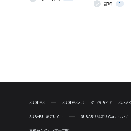
宮崎
1
SUGDAS
SUGDASとは
使い方ガイド
SUBA
SUBARU 認定U-Car
SUBARU 認定U-Carについて
車種から探す（五十音順）