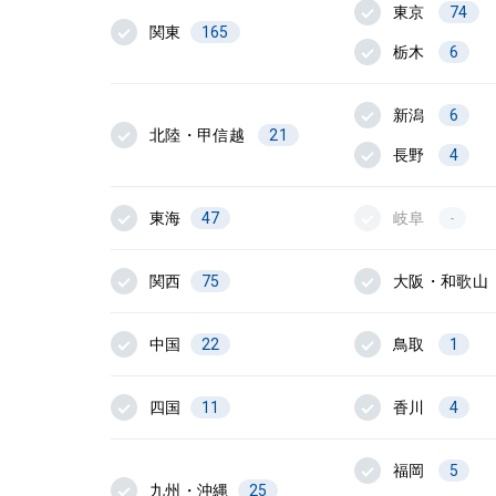
東京
74
関東
165
栃木
6
新潟
6
北陸・甲信越
21
長野
4
東海
47
岐阜
-
関西
75
大阪・和歌山
中国
22
鳥取
1
四国
11
香川
4
福岡
5
九州・沖縄
25