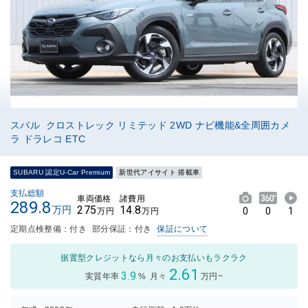
スバル クロストレック リミテッド 2WD ナビ機能&全周囲カメ
ラ ドラレコ ETC
SUBARU 認定U-Car Premium
新世代アイサイト 搭載車
支払総額
車両価格
諸費用
289.8
275
14.8
万円
0
0
1
万円
万円
定期点検整備：付き
部分保証：付き
保証について
据置型クレジットなら月々のお支払いもラクラク
2.61
3.9
実質年率
%
月々
万円~