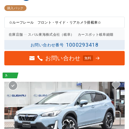
3点中
3点中
2.5点
2.5点
購入パック
の評価
の評価
☆ルーフレール フロント・サイド・リアカメラ搭載車☆
在庫店舗
スバル東海株式会社（岐阜） カースポット岐阜細畑
1000293418
お問い合わせ番号
お問い合わせ
無料