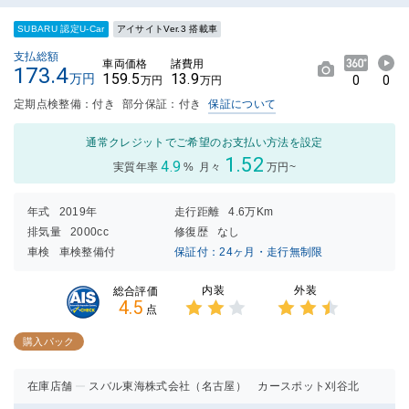
SUBARU 認定U-Car
アイサイトVer.3 搭載車
支払総額
車両価格
諸費用
173.4
159.5
13.9
万円
0
0
万円
万円
定期点検整備：付き
部分保証：付き
保証について
通常クレジットでご希望のお支払い方法を設定
1.52
4.9
実質年率
%
月々
万円~
年式
2019年
走行距離
4.6万Km
排気量
2000cc
修復歴
なし
車検
車検整備付
保証付：24ヶ月・走行無制限
内装
外装
総合評価
4.5
点
3点中
3点中
2点の
2.5点
購入パック
評価
の評価
在庫店舗
スバル東海株式会社（名古屋） カースポット刈谷北