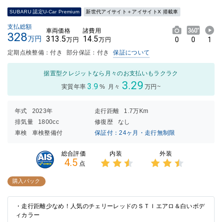
SUBARU 認定U-Car Premium
新世代アイサイト＋アイサイトX 搭載車
支払総額
車両価格
諸費用
328
313.5
14.5
万円
0
0
1
万円
万円
定期点検整備：付き
部分保証：付き
保証について
据置型クレジットなら月々のお支払いもラクラク
3.29
3.9
実質年率
%
月々
万円~
年式
2023年
走行距離
1.7万Km
排気量
1800cc
修復歴
なし
車検
車検整備付
保証付：24ヶ月・走行無制限
内装
外装
総合評価
4.5
点
3点中
3点中
2.5点
2.5点
購入パック
の評価
の評価
・走行距離少なめ！人気のチェリーレッドのＳＴＩエアロ＆白いボデ
ィカラー