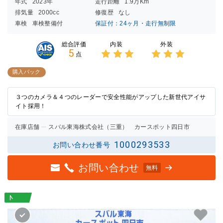
年式
2023年
走行距離
1.9万Km
排気量
2000cc
修復歴
なし
車検
車検整備付
保証付：24ヶ月・走行無制限
内装
外装
総合評価
5
点
3点中
3点中
3点の
3点の
購入パック
評価
評価
３つのカメラ＆４つのレーダーで安全性能がアップした新世代アイサ
イト採用！
在庫店舗
スバル東海株式会社（三重） カースポット四日市
1000293533
お問い合わせ番号
お問い合わせ
無料