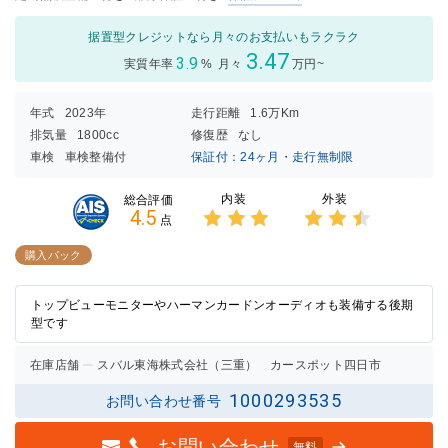
据置型クレジットなら月々のお支払いもラクラク
3.47
3.9
実質年率
%
月々
万円~
年式
2023年
走行距離
1.6万Km
排気量
1800cc
修復歴
なし
車検
車検整備付
保証付：24ヶ月・走行無制限
内装
外装
総合評価
4.5
点
3点中
3点中
3点の
2.5点
購入パック
評価
の評価
トップビューモニターやハーマンカードンオーディオも装備する後期
型です
在庫店舗
スバル東海株式会社（三重） カースポット四日市
1000293535
お問い合わせ番号
お問い合わせ
無料