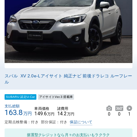
スバル XV 2.0e-Lアイサイト 純正ナビ 前後ドラレコ ルーフレー
ル
SUBARU 認定U-Car
アイサイトVer.3 搭載車
支払総額
車両価格
諸費用
163.8
149.6
14.2
万円
0
0
1
万円
万円
定期点検整備：付き
部分保証：付き
保証について
据置型クレジットなら月々のお支払いもラクラク