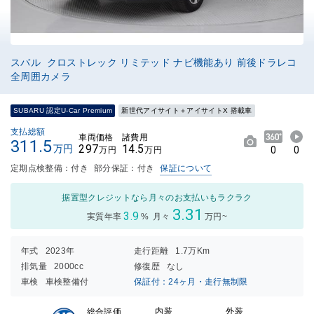
スバル クロストレック リミテッド ナビ機能あり 前後ドラレコ
全周囲カメラ
SUBARU 認定U-Car Premium
新世代アイサイト＋アイサイトX 搭載車
支払総額
車両価格
諸費用
311.5
297
14.5
万円
0
0
万円
万円
定期点検整備：付き
部分保証：付き
保証について
据置型クレジットなら月々のお支払いもラクラク
3.31
3.9
実質年率
%
月々
万円~
年式
2023年
走行距離
1.7万Km
排気量
2000cc
修復歴
なし
車検
車検整備付
保証付：24ヶ月・走行無制限
内装
外装
総合評価