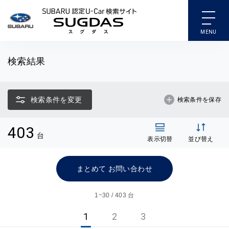
SUBARU 認定U-Car検索
検索結果
検索条件を変更
検索条件を保存
403
台
表示切替
並び替え
まとめて お問い合わせ
1~
30 / 403 台
1
2
3