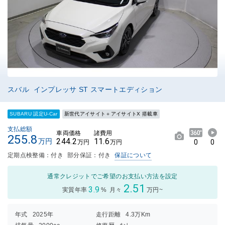
スバル インプレッサ ST スマートエディション
SUBARU 認定U-Car
新世代アイサイト＋アイサイトX 搭載車
支払総額
車両価格
諸費用
255.8
244.2
11.6
万円
0
0
万円
万円
定期点検整備：付き
部分保証：付き
保証について
通常クレジットでご希望のお支払い方法を設定
2.51
3.9
実質年率
%
月々
万円~
年式
2025年
走行距離
4.3万Km