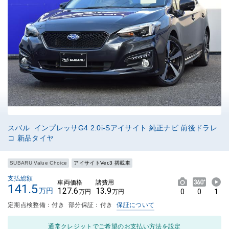
スバル インプレッサG4 2.0i-Sアイサイト 純正ナビ 前後ドラレ
コ 新品タイヤ
SUBARU Value Choice
アイサイトVer.3 搭載車
支払総額
車両価格
諸費用
141.5
127.6
13.9
万円
0
0
1
万円
万円
定期点検整備：付き
部分保証：付き
保証について
通常クレジットでご希望のお支払い方法を設定