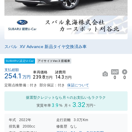
スバル XV Advance 新品タイヤ交換済み車
SUBARU 認定U-Car
アイサイトVer.3 搭載車
支払総額
車両価格
諸費用
254.1
239.8
14.3
万円
0
0
万円
万円
定期点検整備：付き
部分保証：付き
保証について
据置型クレジットなら月々のお支払いもラクラク
3.32
3.9
実質年率
%
月々
万円~
年式
2022年
走行距離
3.0万Km
排気量
2000cc
修復歴
なし