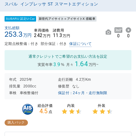
スバル インプレッサ ST スマートエディション
SUBARU 認定U-Car
新世代アイサイト＋アイサイトX 搭載車
支払総額
車両価格
諸費用
253.3
242
11.3
万円
0
0
万円
万円
定期点検整備：付き
部分保証：付き
保証について
通常クレジットでご希望のお支払い方法を設定
1.64
3.9
実質年率
%
月々
万円~
年式
2025年
走行距離
4.2万Km
排気量
2000cc
修復歴
なし
車検
車検整備付
保証付：24ヶ月・走行無制限
内装
外装
総合評価
4.5
点
3点中
3点中
2.5点
2.5点
購入パック
の評価
の評価