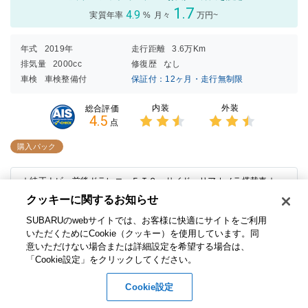
1.7
4.9
実質年率
%
月々
万円~
年式
2019年
走行距離
3.6万Km
排気量
2000cc
修復歴
なし
車検
車検整備付
保証付：12ヶ月・走行無制限
内装
外装
総合評価
4.5
点
3点中
3点中
2.5点
2.5点
購入パック
の評価
の評価
☆純正ナビ 前後ドラレコ ＥＴＣ サイド・リアカメラ搭載車☆
クッキーに関するお知らせ​
在庫店舗
スバル東海株式会社（岐阜） カースポット岐阜細畑
SUBARUのwebサイトでは、お客様に快適にサイトをご利用
1000293410
いただくためにCookie（クッキー）を使用しています。​ 同
お問い合わせ番号
意いただけない場合または詳細設定を希望する場合は、
「Cookie設定」をクリックしてください。​
お問い合わせ
無料
Cookie設定