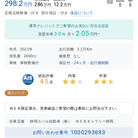
298.2
286
12.2
万円
0
0
万円
万円
定期点検整備：付き
部分保証：付き
保証について
通常クレジットでご希望のお支払い方法を設定
2.05
3.9
実質年率
%
月々
万円~
年式
2021年
走行距離
3.1万Km
排気量
1800cc
修復歴
なし
車検
車検整備付
保証付：24ヶ月・走行無制限
内装
外装
総合評価
4.5
点
3点中
3点中
2点の
2.5点
購入パック
評価
の評価
ＷＥＢ限定展示。実車確認ご希望の際は事前にお問合せ下さい。
在庫店舗
静岡スバル自動車（株） ＷＥＢギャラリー静岡
1000293693
お問い合わせ番号