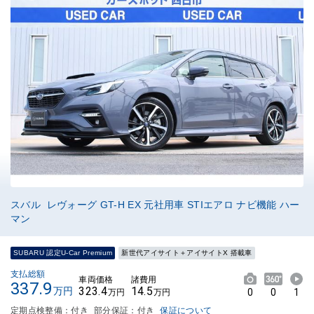
スバル レヴォーグ GT-H EX 元社用車 STIエアロ ナビ機能 ハー
マン
SUBARU 認定U-Car Premium
新世代アイサイト＋アイサイトX 搭載車
支払総額
車両価格
諸費用
337.9
323.4
14.5
万円
0
0
1
万円
万円
定期点検整備：付き
部分保証：付き
保証について