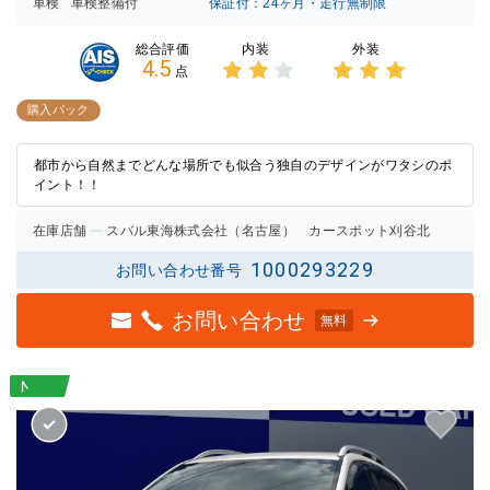
車検
車検整備付
保証付：24ヶ月・走行無制限
内装
外装
総合評価
4.5
点
3点中
3点中
2点の
3点の
購入パック
評価
評価
都市から自然までどんな場所でも似合う独自のデザインがワタシのポ
イント！！
在庫店舗
スバル東海株式会社（名古屋） カースポット刈谷北
1000293229
お問い合わせ番号
お問い合わせ
無料