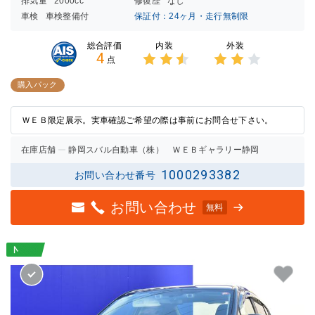
排気量
2000cc
修復歴
なし
車検
車検整備付
保証付：24ヶ月・走行無制限
内装
外装
総合評価
4
点
3点中
3点中
2.5点
2点の
購入パック
の評価
評価
ＷＥＢ限定展示。実車確認ご希望の際は事前にお問合せ下さい。
在庫店舗
静岡スバル自動車（株） ＷＥＢギャラリー静岡
1000293382
お問い合わせ番号
お問い合わせ
無料