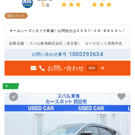
5
点
3点中
3点中
3点の
3点の
購入パック
評価
評価
オールシーズンタイヤ装備！お問合せは０５６７−２８−８８５５へ！
在庫店舗
スバル東海株式会社（名古屋） カースポット津島中央
1000292634
お問い合わせ番号
お問い合わせ
無料