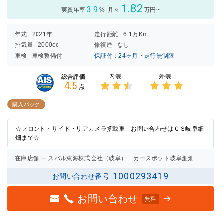
1.82
3.9
実質年率
%
月々
万円~
年式
2021年
走行距離
6.1万Km
排気量
2000cc
修復歴
なし
車検
車検整備付
保証付：24ヶ月・走行無制限
内装
外装
総合評価
4.5
点
3点中
3点中
2.5点
3点の
購入パック
の評価
評価
☆フロント・サイド・リアカメラ搭載車 お問い合わせはＣＳ岐阜細
畑まで☆
在庫店舗
スバル東海株式会社（岐阜） カースポット岐阜細畑
1000293419
お問い合わせ番号
お問い合わせ
無料