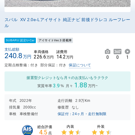
スバル XV 2.0e-Lアイサイト 純正ナビ 前後ドラレコ ルーフレー
ル
SUBARU 認定U-Car
アイサイトVer.3 搭載車
支払総額
車両価格
諸費用
240.8
226.6
14.2
万円
0
0
1
万円
万円
定期点検整備：付き
部分保証：付き
保証について
据置型クレジットなら月々のお支払いもラクラク
1.88
3.9
実質年率
%
月々
万円~
年式
2022年
走行距離
2.9万Km
排気量
2000cc
修復歴
なし
車検
車検整備付
保証付：24ヶ月・走行無制限
内装
外装
総合評価
4.5
点