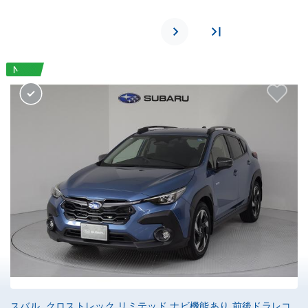
スバル クロストレック リミテッド ナビ機能あり 前後ドラレコ