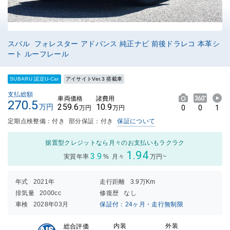
スバル フォレスター アドバンス 純正ナビ 前後ドラレコ 本革シ
ート ルーフレール
SUBARU 認定U-Car
アイサイトVer.3 搭載車
支払総額
車両価格
諸費用
270.5
259.6
10.9
万円
0
0
1
万円
万円
定期点検整備：付き
部分保証：付き
保証について
据置型クレジットなら月々のお支払いもラクラク
1.94
3.9
実質年率
%
月々
万円~
年式
2021年
走行距離
3.9万Km
排気量
2000cc
修復歴
なし
車検
2028年03月
保証付：24ヶ月・走行無制限
内装
外装
総合評価