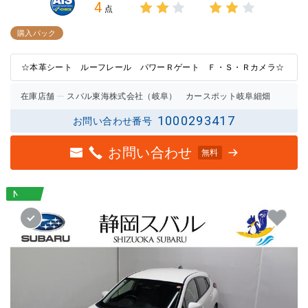
4
点
3点中
3点中
2点の
2点の
購入パック
評価
評価
☆本革シート ルーフレール パワーＲゲート Ｆ・Ｓ・Ｒカメラ☆
在庫店舗
スバル東海株式会社（岐阜） カースポット岐阜細畑
1000293417
お問い合わせ番号
お問い合わせ
無料