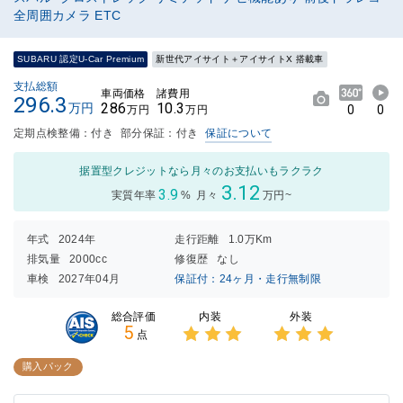
全周囲カメラ ETC
SUBARU 認定U-Car Premium
新世代アイサイト＋アイサイトX 搭載車
支払総額
車両価格
諸費用
296.3
286
10.3
万円
0
0
万円
万円
定期点検整備：付き
部分保証：付き
保証について
据置型クレジットなら月々のお支払いもラクラク
3.12
3.9
実質年率
%
月々
万円~
年式
2024年
走行距離
1.0万Km
排気量
2000cc
修復歴
なし
車検
2027年04月
保証付：24ヶ月・走行無制限
内装
外装
総合評価
5
点
3点中
3点中
3点の
3点の
購入パック
評価
評価