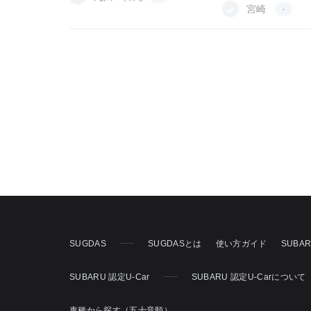
宮崎
-
SUGDAS
SUGDASとは
使い方ガイド
SUBA
SUBARU 認定U-Car
SUBARU 認定U-Carについて
車種から探す（五十音順）