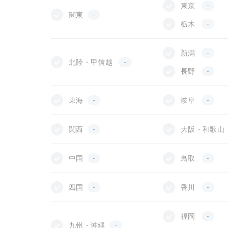
東京
-
関東
-
栃木
-
新潟
-
北陸・甲信越
-
長野
-
東海
-
岐阜
-
関西
-
大阪・和歌山
中国
-
鳥取
-
四国
-
香川
-
福岡
-
九州・沖縄
-