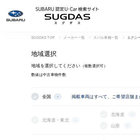
SUBARU 認定U
SUGDAS TOP
メーカー一覧
スバル車種一覧
エクシ
地域選択
地域を選択してください
（複数選択可）
数値は中古車物件数
全国
-
掲載車両はすべて、ご希望店舗ま
北海道
-
北海道・東北
-
山形
-