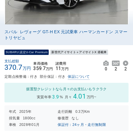
スバル レヴォーグ GT-H EX 元試乗車 ハーマンカードン スマー
トリヤビュ
SUBARU 認定U-Car Premium
新世代アイサイト＋アイサイトX 搭載車
支払総額
車両価格
諸費用
370.7
359.7
11
万円
0
2
2
万円
万円
定期点検整備：付き
部分保証：付き
保証について
据置型クレジットなら月々のお支払いもラクラク
4.01
3.9
実質年率
%
月々
万円~
年式
2025年
走行距離
0.3万Km
排気量
1800cc
修復歴
なし
車検
2028年01月
保証付：24ヶ月・走行無制限