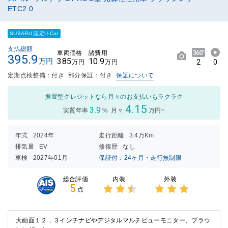
ETC2.0
SUBARU 認定U-Car
支払総額
車両価格
諸費用
395.9
385
10.9
万円
2
0
万円
万円
定期点検整備：付き
部分保証：付き
保証について
据置型クレジットなら月々のお支払いもラクラク
4.15
3.9
実質年率
%
月々
万円~
年式
2024年
走行距離
3.4万Km
排気量
EV
修復歴
なし
車検
2027年01月
保証付：24ヶ月・走行無制限
内装
外装
総合評価
5
点
3点中
3点中
2.5点
3点の
の評価
評価
大画面１２．３インチナビやデジタルマルチビューモニター、ブラウ