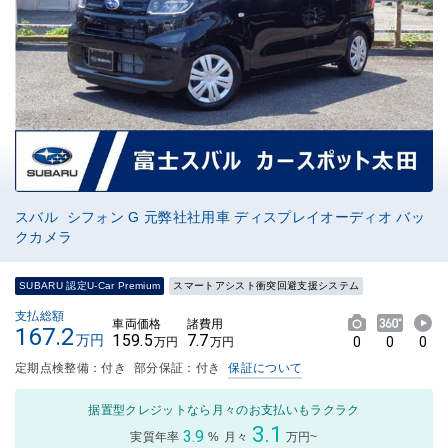
スバル シフォン G 元弊社社用車 ディスプレイオーディオ バッ
クカメラ
SUBARU 認定U-Car Premium
スマートアシスト衝突回避支援システム
支払総額
車両価格
諸費用
167.2
159.5
7.7
万円
0
0
0
万円
万円
定期点検整備：付き
部分保証：付き
保証について
据置型クレジットなら月々のお支払いもラクラク
3.1
3.9
実質年率
%
月々
万円~