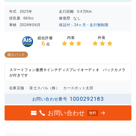
年式
2025年
走行距離
0.4万Km
排気量
660cc
修復歴
なし
車検
2028年06月
保証付：24ヶ月・走行無制限
内装
外装
総合評価
6
点
3点中
3点中
3点の
3点の
購入パック
評価
評価
スマートフォン連携９インチディスプレイオーディオ バックカメラ
が付きです
在庫店舗
富士スバル（株） カースポット太田
1000292183
お問い合わせ番号
お問い合わせ
無料