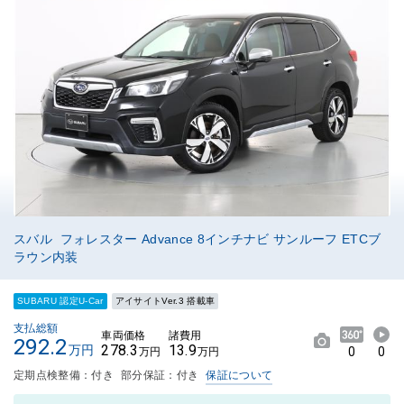
スバル フォレスター Advance 8インチナビ サンルーフ ETCブ
ラウン内装
SUBARU 認定U-Car
アイサイトVer.3 搭載車
支払総額
車両価格
諸費用
292.2
278.3
13.9
万円
0
0
万円
万円
定期点検整備：付き
部分保証：付き
保証について