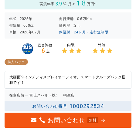
1.8
3.9
実質年率
%
月々
万円~
年式
2025年
走行距離
0.6万Km
排気量
660cc
修復歴
なし
車検
2028年07月
保証付：24ヶ月・走行無制限
内装
外装
総合評価
6
点
3点中
3点中
3点の
3点の
購入パック
評価
評価
大画面９インチディスプレイオーディオ、スマートクルーズパック搭
載です！
在庫店舗
富士スバル（株） 桐生店
1000292834
お問い合わせ番号
お問い合わせ
無料