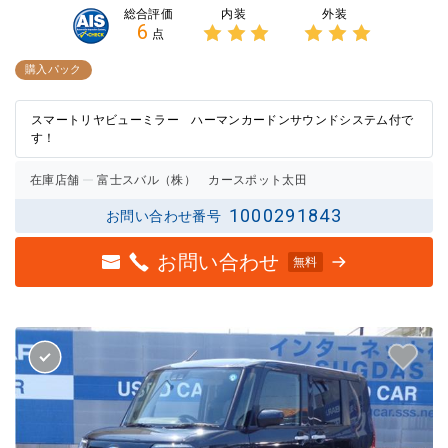
内装
外装
総合評価
6
点
3点中
3点中
3点の
3点の
購入パック
評価
評価
スマートリヤビューミラー ハーマンカードンサウンドシステム付で
す！
在庫店舗
富士スバル（株） カースポット太田
1000291843
お問い合わせ番号
お問い合わせ
無料