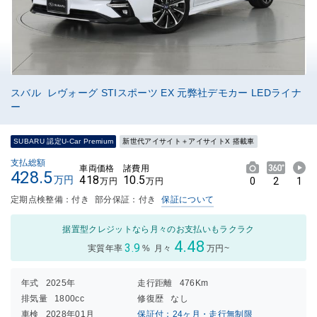
スバル レヴォーグ STIスポーツ EX 元弊社デモカー LEDライナ
ー
SUBARU 認定U-Car Premium
新世代アイサイト＋アイサイトX 搭載車
支払総額
車両価格
諸費用
428.5
418
10.5
万円
0
2
1
万円
万円
定期点検整備：付き
部分保証：付き
保証について
据置型クレジットなら月々のお支払いもラクラク
4.48
3.9
実質年率
%
月々
万円~
年式
2025年
走行距離
476Km
排気量
1800cc
修復歴
なし
車検
2028年01月
保証付：24ヶ月・走行無制限