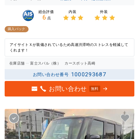
内装
外装
総合評価
6
点
3点中
3点中
3点の
3点の
購入パック
評価
評価
アイサイトＸが装備されているため高速渋滞時のストレスを軽減して
くれます！
在庫店舗
富士スバル（株） カースポット高崎
1000293687
お問い合わせ番号
お問い合わせ
無料