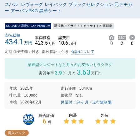
スバル レヴォーグ レイバック ブラックセレクション 元デモカ
ー アーバンPKG 黒革シート
SUBARU 認定U-Car Premium
新世代アイサイト＋アイサイトX 搭載車
支払総額
車両価格
諸費用
434.1
423.5
10.6
万円
0
2
0
万円
万円
定期点検整備：付き
部分保証：付き
保証について
据置型クレジットなら月々のお支払いもラクラク
3.63
3.9
実質年率
%
月々
万円~
年式
2025年
走行距離
504Km
排気量
1800cc
修復歴
なし
車検
2028年02月
保証付：24ヶ月・走行無制限
内装
外装
総合評価
6
点
3点中
3点中
3点の
3点の
購入パック
評価
評価