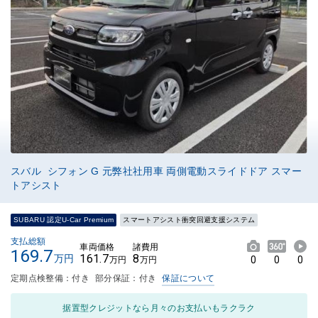
スバル シフォン G 元弊社社用車 両側電動スライドドア スマー
トアシスト
SUBARU 認定U-Car Premium
スマートアシスト衝突回避支援システム
支払総額
車両価格
諸費用
169.7
161.7
8
万円
0
0
0
万円
万円
定期点検整備：付き
部分保証：付き
保証について
据置型クレジットなら月々のお支払いもラクラク