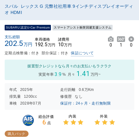
スバル レックス G 元弊社社用車 9インチディスプレイオーディ
オ HDMI
SUBARU 認定U-Car Premium
スマートアシスト衝突回避支援システム
支払総額
車両価格
諸費用
202.5
192.5
10
万円
0
1
0
万円
万円
定期点検整備：付き
部分保証：付き
保証について
据置型クレジットなら月々のお支払いもラクラク
1.41
3.9
実質年率
%
月々
万円~
年式
2025年
走行距離
0.6万Km
排気量
1200cc
修復歴
なし
車検
2028年07月
保証付：24ヶ月・走行無制限
内装
外装
総合評価
6
点
3点中
3点中
3点の
3点の
購入パック