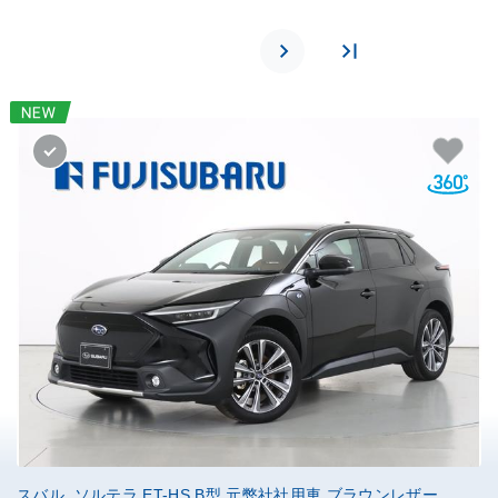
スバル ソルテラ ET-HS B型 元弊社社用車 ブラウンレザー