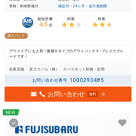
車検
車検整備付
保証付：24ヶ月・走行無制限
内装
外装
総合評価
4.5
点
3点中
3点中
2点の
2.5点
購入パック
評価
の評価
アウトドアにも人気！後期ＤタイプのアウトバックＸ−ブレイクグレ
ードです！
在庫店舗
富士スバル（株） カースポット前橋・吉岡
1000293485
お問い合わせ番号
お問い合わせ
無料