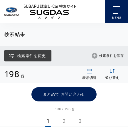
SUBARU 認定U-Car検索
検索結果
検索条件を変更
検索条件を保存
198
台
表示切替
並び替え
まとめて お問い合わせ
1~
30 / 198 台
1
2
3