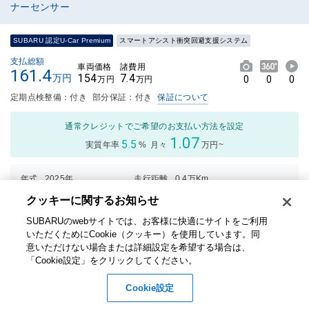
ナーセンサー
SUBARU 認定U-Car Premium
スマートアシスト衝突回避支援システム
支払総額
車両価格
諸費用
161.4
154
7.4
万円
0
0
0
万円
万円
定期点検整備：付き
部分保証：付き
保証について
通常クレジットでご希望のお支払い方法を設定
1.07
5.5
実質年率
%
月々
万円~
年式
2025年
走行距離
0.4万Km
排気量
660cc
修復歴
なし
クッキーに関するお知らせ​
車検
2028年03月
保証付：24ヶ月・走行無制限
SUBARUのwebサイトでは、お客様に快適にサイトをご利用
いただくためにCookie（クッキー）を使用しています。​ 同
内装
外装
総合評価
意いただけない場合または詳細設定を希望する場合は、
6
点
「Cookie設定」をクリックしてください。​
3点中
3点中
3点の
3点の
購入パック
Cookie設定
評価
評価