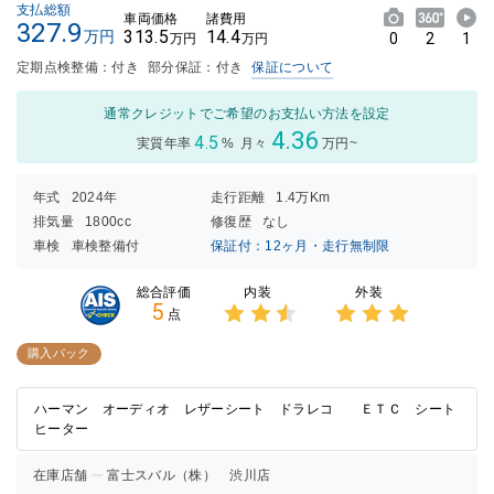
支払総額
車両価格
諸費用
327.9
313.5
14.4
万円
0
2
1
万円
万円
定期点検整備：付き
部分保証：付き
保証について
通常クレジットでご希望のお支払い方法を設定
4.36
4.5
実質年率
%
月々
万円~
年式
2024年
走行距離
1.4万Km
排気量
1800cc
修復歴
なし
車検
車検整備付
保証付：12ヶ月・走行無制限
内装
外装
総合評価
5
点
3点中
3点中
2.5点
3点の
購入パック
の評価
評価
ハーマン オーディオ レザーシート ドラレコ ＥＴＣ シート
ヒーター
在庫店舗
富士スバル（株） 渋川店