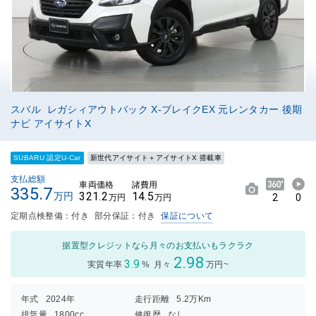
スバル レガシィアウトバック X-ブレイクEX 元レンタカー 後期
ナビ アイサイトX
SUBARU 認定U-Car
新世代アイサイト＋アイサイトX 搭載車
支払総額
車両価格
諸費用
335.7
321.2
14.5
万円
2
0
万円
万円
定期点検整備：付き
部分保証：付き
保証について
据置型クレジットなら月々のお支払いもラクラク
2.98
3.9
実質年率
%
月々
万円~
年式
2024年
走行距離
5.2万Km
排気量
1800cc
修復歴
なし