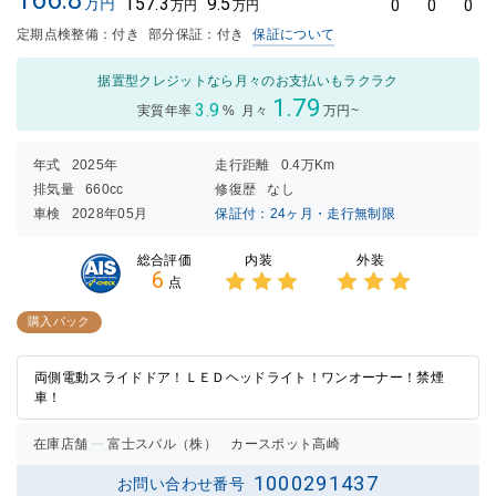
157.3
9.5
万円
0
0
0
万円
万円
定期点検整備：付き
部分保証：付き
保証について
据置型クレジットなら月々のお支払いもラクラク
1.79
3.9
実質年率
%
月々
万円~
年式
2025年
走行距離
0.4万Km
排気量
660cc
修復歴
なし
車検
2028年05月
保証付：24ヶ月・走行無制限
内装
外装
総合評価
6
点
3点中
3点中
3点の
3点の
購入パック
評価
評価
両側電動スライドドア！ＬＥＤヘッドライト！ワンオーナー！禁煙
車！
在庫店舗
富士スバル（株） カースポット高崎
1000291437
お問い合わせ番号