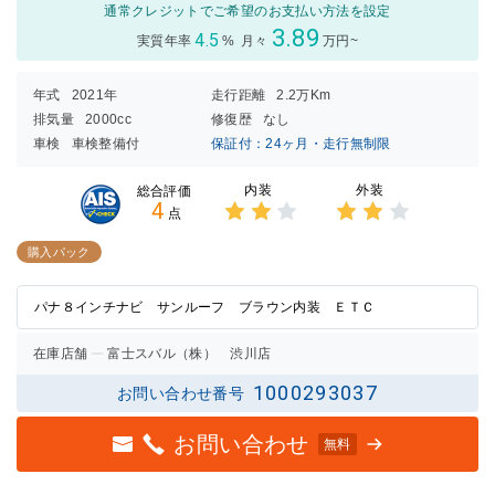
通常クレジットでご希望のお支払い方法を設定
3.89
4.5
実質年率
%
月々
万円~
年式
2021年
走行距離
2.2万Km
排気量
2000cc
修復歴
なし
車検
車検整備付
保証付：24ヶ月・走行無制限
内装
外装
総合評価
4
点
3点中
3点中
2点の
2点の
購入パック
評価
評価
パナ８インチナビ サンルーフ ブラウン内装 ＥＴＣ
在庫店舗
富士スバル（株） 渋川店
1000293037
お問い合わせ番号
お問い合わせ
無料