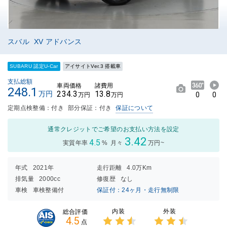
スバル XV アドバンス
SUBARU 認定U-Car
アイサイトVer.3 搭載車
支払総額
車両価格
諸費用
248.1
234.3
13.8
万円
0
0
万円
万円
定期点検整備：付き
部分保証：付き
保証について
通常クレジットでご希望のお支払い方法を設定
3.42
4.5
実質年率
%
月々
万円~
年式
2021年
走行距離
4.0万Km
排気量
2000cc
修復歴
なし
車検
車検整備付
保証付：24ヶ月・走行無制限
内装
外装
総合評価
4.5
点