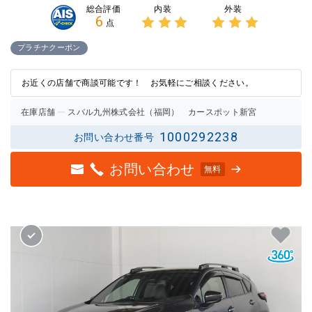
内装
外装
総合評価
6
点
3点中
3点中
3点の
3点の
プラチナクーポン
評価
評価
お近くの店舗で商談可能です！ お気軽にご相談ください。
在庫店舗
スバル九州株式会社（福岡） カースポット新宮
1000292238
お問い合わせ番号
お問い合わせ
無料