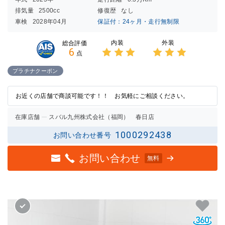
排気量
2500cc
修復歴
なし
車検
2028年04月
保証付：24ヶ月・走行無制限
内装
外装
総合評価
6
点
3点中
3点中
3点の
3点の
プラチナクーポン
評価
評価
お近くの店舗で商談可能です！！ お気軽にご相談ください。
在庫店舗
スバル九州株式会社（福岡） 春日店
1000292438
お問い合わせ番号
お問い合わせ
無料