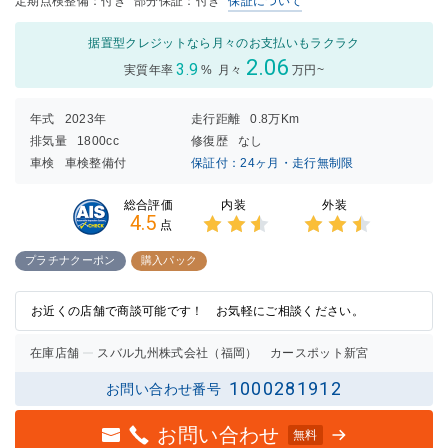
定期点検整備：付き
部分保証：付き
保証について
据置型クレジットなら月々のお支払いもラクラク
2.06
3.9
実質年率
%
月々
万円~
年式
2023年
走行距離
0.8万Km
排気量
1800cc
修復歴
なし
車検
車検整備付
保証付：24ヶ月・走行無制限
内装
外装
総合評価
4.5
点
3点中
3点中
2.5点
2.5点
プラチナクーポン
購入パック
の評価
の評価
お近くの店舗で商談可能です！ お気軽にご相談ください。
在庫店舗
スバル九州株式会社（福岡） カースポット新宮
1000281912
お問い合わせ番号
お問い合わせ
無料