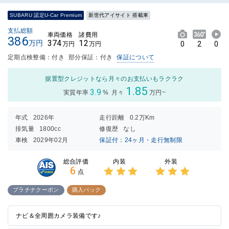
SUBARU 認定U-Car Premium
新世代アイサイト 搭載車
支払総額
車両価格
諸費用
386
374
12
万円
0
2
0
万円
万円
定期点検整備：付き
部分保証：付き
保証について
据置型クレジットなら月々のお支払いもラクラク
1.85
3.9
実質年率
%
月々
万円~
年式
2026年
走行距離
0.2万Km
排気量
1800cc
修復歴
なし
車検
2029年02月
保証付：24ヶ月・走行無制限
内装
外装
総合評価
6
点
3点中
3点中
3点の
3点の
プラチナクーポン
購入パック
評価
評価
ナビ＆全周囲カメラ装備です♪