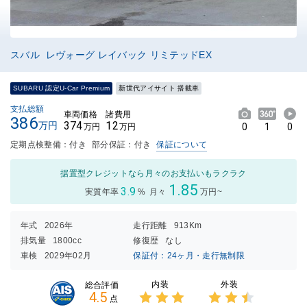
スバル レヴォーグ レイバック リミテッドEX
SUBARU 認定U-Car Premium
新世代アイサイト 搭載車
支払総額
車両価格
諸費用
386
374
12
万円
0
1
0
万円
万円
定期点検整備：付き
部分保証：付き
保証について
据置型クレジットなら月々のお支払いもラクラク
1.85
3.9
実質年率
%
月々
万円~
年式
2026年
走行距離
913Km
排気量
1800cc
修復歴
なし
車検
2029年02月
保証付：24ヶ月・走行無制限
内装
外装
総合評価
4.5
点