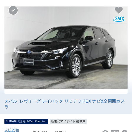
スバル レヴォーグ レイバック リミテッドEX ナビ&全周囲カメ
ラ
SUBARU 認定U-Car Premium
新世代アイサイト 搭載車
支払総額