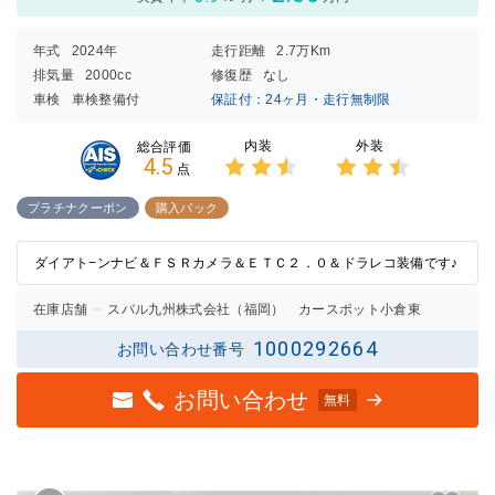
年式
2024年
走行距離
2.7万Km
排気量
2000cc
修復歴
なし
車検
車検整備付
保証付：24ヶ月・走行無制限
内装
外装
総合評価
4.5
点
3点中
3点中
2.5点
2.5点
プラチナクーポン
購入パック
の評価
の評価
ダイアト−ンナビ＆ＦＳＲカメラ＆ＥＴＣ２．０＆ドラレコ装備です♪
在庫店舗
スバル九州株式会社（福岡） カースポット小倉東
1000292664
お問い合わせ番号
お問い合わせ
無料