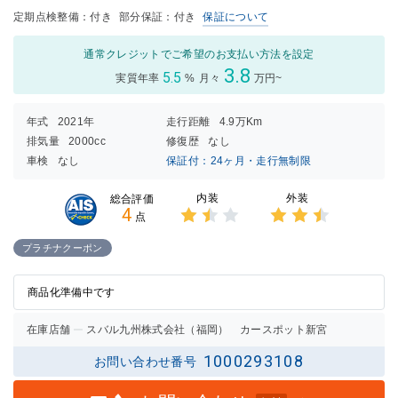
定期点検整備：付き
部分保証：付き
保証について
通常クレジットでご希望のお支払い方法を設定
3.8
5.5
実質年率
%
月々
万円~
年式
2021年
走行距離
4.9万Km
排気量
2000cc
修復歴
なし
車検
なし
保証付：24ヶ月・走行無制限
内装
外装
総合評価
4
点
3点中
3点中
1.5点
2.5点
プラチナクーポン
の評価
の評価
商品化準備中です
在庫店舗
スバル九州株式会社（福岡） カースポット新宮
1000293108
お問い合わせ番号