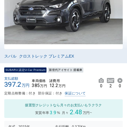
スバル クロストレック プレミアムEX
SUBARU 認定U-Car Premium
新世代アイサイト 搭載車
支払総額
車両価格
諸費用
397.2
385
12.2
万円
0
2
0
万円
万円
定期点検整備：付き
部分保証：付き
保証について
据置型クレジットなら月々のお支払いもラクラク
2.48
3.9
実質年率
%
月々
万円~
年式
2025年
走行距離
0.3万Km