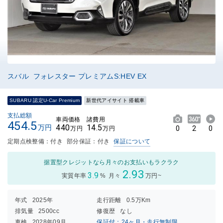
スバル フォレスター プレミアムS:HEV EX
SUBARU 認定U-Car Premium
新世代アイサイト 搭載車
支払総額
車両価格
諸費用
454.5
440
14.5
万円
0
2
0
万円
万円
定期点検整備：付き
部分保証：付き
保証について
据置型クレジットなら月々のお支払いもラクラク
2.93
3.9
実質年率
%
月々
万円~
年式
2025年
走行距離
0.5万Km
排気量
2500cc
修復歴
なし
車検
2028年09月
保証付：24ヶ月・走行無制限