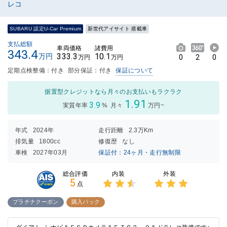
レコ
SUBARU 認定U-Car Premium
新世代アイサイト 搭載車
支払総額
車両価格
諸費用
343.4
333.3
10.1
万円
0
2
0
万円
万円
定期点検整備：付き
部分保証：付き
保証について
据置型クレジットなら月々のお支払いもラクラク
1.91
3.9
実質年率
%
月々
万円~
年式
2024年
走行距離
2.3万Km
排気量
1800cc
修復歴
なし
車検
2027年03月
保証付：24ヶ月・走行無制限
内装
外装
総合評価
5
点
3点中
3点中
2.5点
3点の
プラチナクーポン
購入パック
の評価
評価