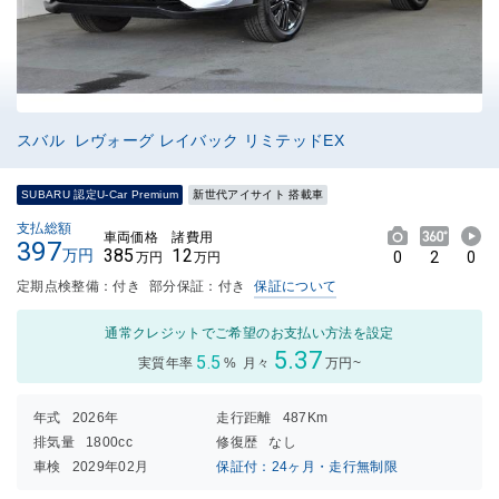
スバル レヴォーグ レイバック リミテッドEX
SUBARU 認定U-Car Premium
新世代アイサイト 搭載車
支払総額
車両価格
諸費用
397
385
12
万円
0
2
0
万円
万円
定期点検整備：付き
部分保証：付き
保証について
通常クレジットでご希望のお支払い方法を設定
5.37
5.5
実質年率
%
月々
万円~
年式
2026年
走行距離
487Km
排気量
1800cc
修復歴
なし
車検
2029年02月
保証付：24ヶ月・走行無制限