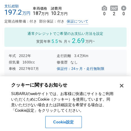
支払総額
車両価格
諸費用
197.2
187
10.2
万円
0
2
0
万円
万円
定期点検整備：付き
部分保証：付き
保証について
通常クレジットでご希望のお支払い方法を設定
2.69
5.5
実質年率
%
月々
万円~
年式
2022年
走行距離
3.4万Km
排気量
1600cc
修復歴
なし
車検
2027年07月
保証付：24ヶ月・走行無制限
内装
外装
総合評価
クッキーに関するお知らせ​
4.5
点
3点中
3点中
SUBARUのwebサイトでは、お客様に快適にサイトをご利用
2点の
2.5点
プラチナクーポン
いただくためにCookie（クッキー）を使用しています。​ 同
評価
の評価
意いただけない場合または詳細設定を希望する場合は、
「Cookie設定」をクリックしてください。​
お近くの店舗で商談可能です！ お気軽にご相談ください。
Cookie設定
在庫店舗
スバル九州株式会社（福岡） カースポット新宮