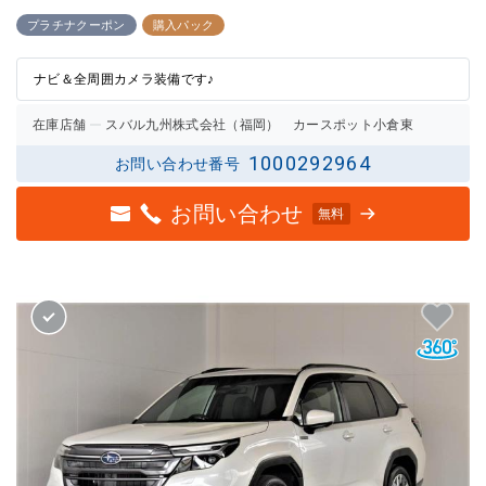
3点中
3点中
3点の
2.5点
プラチナクーポン
購入パック
評価
の評価
ナビ＆全周囲カメラ装備です♪
在庫店舗
スバル九州株式会社（福岡） カースポット小倉東
1000292964
お問い合わせ番号
お問い合わせ
無料