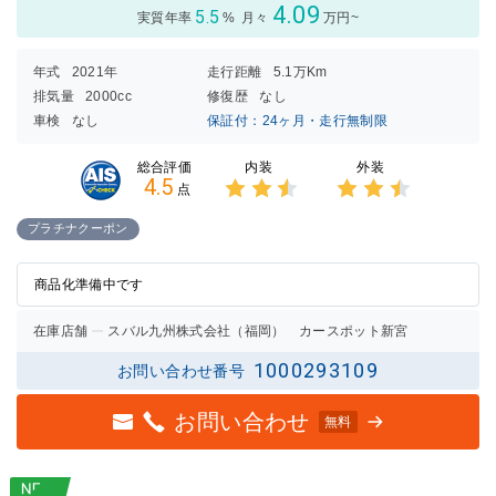
4.09
5.5
実質年率
%
月々
万円~
年式
2021年
走行距離
5.1万Km
排気量
2000cc
修復歴
なし
車検
なし
保証付：24ヶ月・走行無制限
内装
外装
総合評価
4.5
点
3点中
3点中
2.5点
2.5点
プラチナクーポン
の評価
の評価
商品化準備中です
在庫店舗
スバル九州株式会社（福岡） カースポット新宮
1000293109
お問い合わせ番号
お問い合わせ
無料