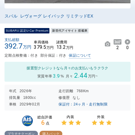
スバル レヴォーグ レイバック リミテッドEX
SUBARU 認定U-Car Premium
新世代アイサイト 搭載車
支払総額
車両価格
諸費用
392.7
379.5
13.2
万円
2
0
万円
万円
定期点検整備：付き
部分保証：付き
保証について
据置型クレジットなら月々のお支払いもラクラク
2.44
3.9
実質年率
%
月々
万円~
年式
2026年
走行距離
768Km
排気量
1800cc
修復歴
なし
車検
2029年02月
保証付：24ヶ月・走行無制限
内装
外装
総合評価
6
点
3点中
3点中
3点の
3点の
プラチナクーポン
購入パック