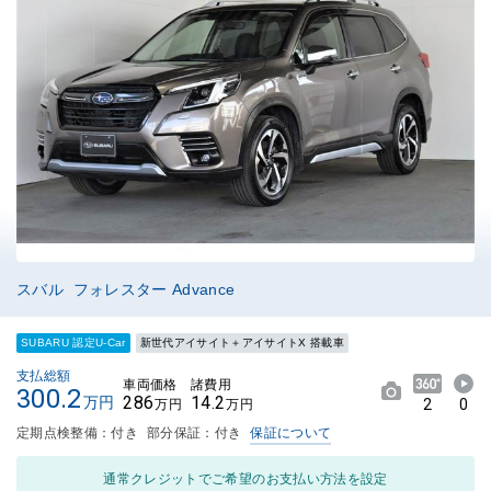
スバル フォレスター Advance
SUBARU 認定U-Car
新世代アイサイト＋アイサイトX 搭載車
支払総額
車両価格
諸費用
300.2
286
14.2
万円
2
0
万円
万円
定期点検整備：付き
部分保証：付き
保証について
通常クレジットでご希望のお支払い方法を設定