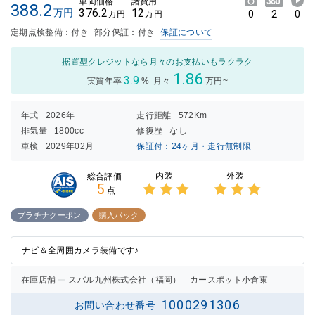
車両価格
諸費用
388.2
376.2
12
万円
0
2
0
万円
万円
定期点検整備：付き
部分保証：付き
保証について
据置型クレジットなら月々のお支払いもラクラク
1.86
3.9
実質年率
%
月々
万円~
年式
2026年
走行距離
572Km
排気量
1800cc
修復歴
なし
車検
2029年02月
保証付：24ヶ月・走行無制限
内装
外装
総合評価
5
点
3点中
3点中
3点の
3点の
プラチナクーポン
購入パック
評価
評価
ナビ＆全周囲カメラ装備です♪
在庫店舗
スバル九州株式会社（福岡） カースポット小倉東
1000291306
お問い合わせ番号