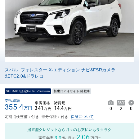
スバル フォレスター X-エディション ナビ&FSRカメラ
&ETC2.0&ドラレコ
SUBARU 認定U-Car Premium
新世代アイサイト 搭載車
支払総額
車両価格
諸費用
355.4
341
14.4
万円
0
2
0
万円
万円
定期点検整備：付き
部分保証：付き
保証について
据置型クレジットなら月々のお支払いもラクラク
2.06
3.9
実質年率
%
月々
万円~