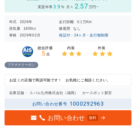
2.57
3.9
実質年率
%
月々
万円~
年式
2026年
走行距離
0.1万Km
排気量
1800cc
修復歴
なし
車検
2029年02月
保証付：24ヶ月・走行無制限
内装
外装
総合評価
5
点
3点中
3点中
3点の
3点の
プラチナクーポン
評価
評価
お近くの店舗で商談可能です！ お気軽にご相談ください。
在庫店舗
スバル九州株式会社（福岡） カースポット新宮
1000292963
お問い合わせ番号
お問い合わせ
無料