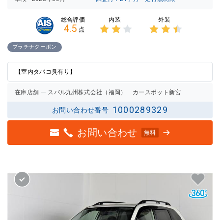
内装
外装
総合評価
4.5
点
3点中
3点中
2点の
2.5点
プラチナクーポン
評価
の評価
【室内タバコ臭有り】
在庫店舗
スバル九州株式会社（福岡） カースポット新宮
1000289329
お問い合わせ番号
お問い合わせ
無料