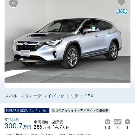
スバル レヴォーグ レイバック リミテッドEX
SUBARU 認定U-Car Premium
新世代アイサイト＋アイサイトX 搭載車
支払総額
車両価格
諸費用
300.7
286
14.7
万円
63
2
1
万円
万円