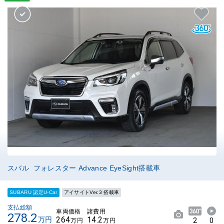
スバル フォレスター Advance EyeSight搭載車
SUBARU 認定U-Car
アイサイトVer.3 搭載車
支払総額
車両価格
諸費用
278.2
264
14.2
万円
2
0
万円
万円