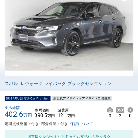
スバル レヴォーグ レイバック ブラックセレクション
SUBARU 認定U-Car Premium
新世代アイサイト＋アイサイトX 搭載車
支払総額
車両価格
諸費用
402.6
390.5
12.1
万円
0
2
0
万円
万円
定期点検整備：付き
部分保証：付き
保証について
据置型クレジットなら月々のお支払いもラクラク