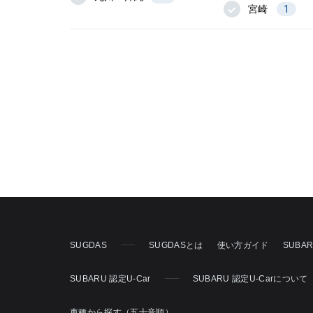
宮崎
1
SUGDAS
SUGDASとは
使い方ガイド
SUBA
SUBARU 認定U-Car
SUBARU 認定U-Carについて
車種から探す（五十音順）