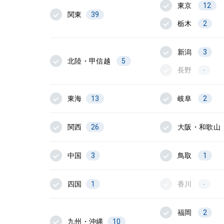
東京
12
関東
39
栃木
2
新潟
3
北陸・甲信越
5
長野
-
東海
13
岐阜
2
関西
26
大阪・和歌山
中国
3
鳥取
1
四国
1
香川
-
福岡
2
九州・沖縄
10