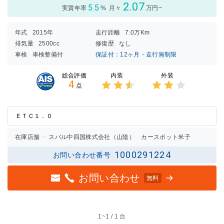
2.07
5.5
実質年率
%
月々
万円~
年式
2015年
走行距離
7.0万Km
排気量
2500cc
修復歴
なし
車検
車検整備付
保証付：12ヶ月・走行無制限
内装
外装
総合評価
4
点
3点中
3点中
2.5点
2点の
の評価
評価
ＥＴＣ１．０
在庫店舗
スバル中四国株式会社（山陰） カースポット米子
1000291224
お問い合わせ番号
お問い合わせ
無料
1~
1 / 1 台