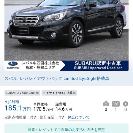
スバル レガシィアウトバック Limited EyeSight搭載車
SUBARU Value Choice
アイサイトVer.3 搭載車
支払総額
車両価格
諸費用
185.1
170.5
14.6
万円
0
1
0
万円
万円
定期点検整備：付き
部分保証：付き
保証について
通常クレジットでご希望のお支払い方法を設定