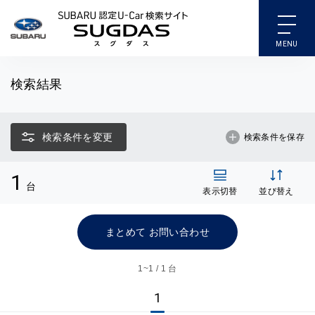
SUBARU 認定U-Car検索
検索結果
検索条件を変更
検索条件を保存
1
台
表示切替
並び替え
まとめて お問い合わせ
1~
1 / 1 台
1