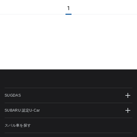
1
SUGDAS
SUBARU 認定U-Car
スバル車を探す