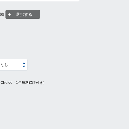
地域
選択する
ue Choice（1年無料保証付き）
系
の他