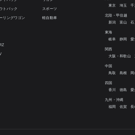
東京
埼玉
千
アウトバック
スポーツ
北陸・甲信越
ツーリングワゴン
軽自動車
新潟
富山
石
4
東海
岐阜
静岡
愛
RZ
関西
V
大阪・和歌山
中国
鳥取
島根
岡
四国
香川
徳島
愛
九州・沖縄
福岡
佐賀
長