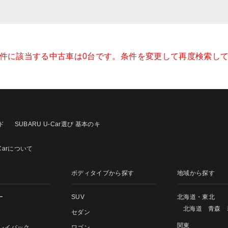
件に該当する中古車は0台です。条件を変更して再度検索し
ド
SUBARU U-Car選び 基本のキ
-Carについて
ボディタイプから探す
地域から探す
ー
SUV
北海道・東北
北海道
青森
セダン
関東
 レイバック
ワゴン