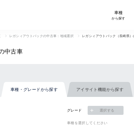
-Car検索サイト スグダス
車種
から探す
覧
レガシィアウトバックの中古車：地域選択
レガシィアウトバック（長崎県）
の中古車
車種・グレード
から探す
アイサイト機能
から探す
グレード
選択する