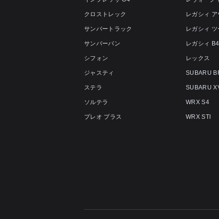
クロストレック
レガシィ 
サンバートラック
レガシィ 
サンバーバン
レガシィ B
シフォン
レックス
ジャスティ
SUBARU B
ステラ
SUBARU X
ソルテラ
WRX S4
プレオ プラス
WRX STI