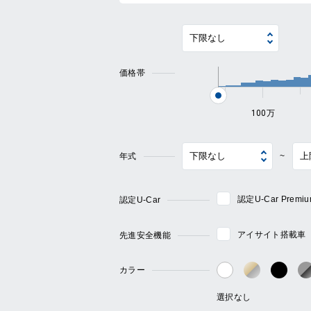
価格帯
100万
年式
~
認定U-Car Pre
認定U-Car
アイサイト搭載車
先進安全機能
カラー
ゴールド・
ブラ
ホワイト系