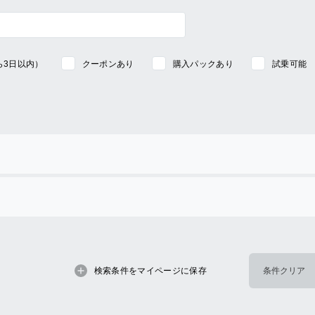
ら3日以内）
クーポンあり
購入パックあり
試乗可能
検索条件をマイページに保存