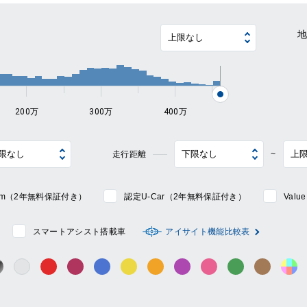
~
200万
300万
400万
走行距離
~
mium（2年無料保証付き）
認定U-Car（2年無料保証付き）
Val
スマートアシスト搭載車
アイサイト機能比較表
シルバー系
ック系
ガンメタ系
レッド系
ワイン系
ブルー系
イエロー系
オレンジ系
パープル系
ピンク系
グリーン系
ブラウン
そ
グレー系