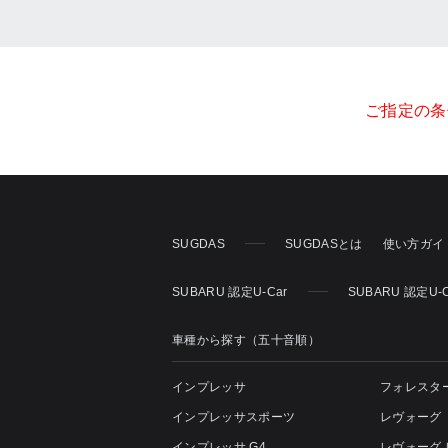
ご指定の条
SUGDAS
SUGDASとは
使い方ガイ
SUBARU 認定U-Car
SUBARU 認定U
車種から探す（五十音順）
インプレッサ
フォレスタ
インプレッサスポーツ
レヴォーグ
インプレッサ G4
レヴォーグ