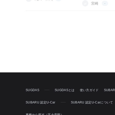
宮崎
-
SUGDAS
SUGDASとは
使い方ガイド
SUBA
SUBARU 認定U-Car
SUBARU 認定U-Carについて
車種から探す（五十音順）