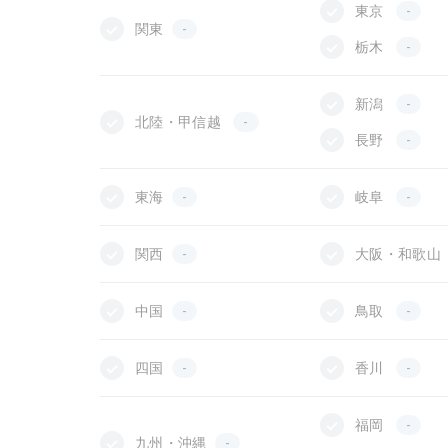
東京
-
関東
-
栃木
-
新潟
-
北陸・甲信越
-
長野
-
東海
-
岐阜
-
関西
-
大阪・和歌山
中国
-
鳥取
-
四国
-
香川
-
福岡
-
九州・沖縄
-