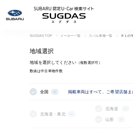
SUBARU 認定U
SUGDAS TOP
メーカー一覧
スバル車種一覧
Ｒ１の
地域選択
地域を選択してください
（複数選択可）
数値は中古車物件数
全国
-
掲載車両はすべて、ご希望店舗ま
北海道
-
北海道・東北
-
山形
-