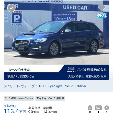
スバル レヴォーグ 1.6GT EyeSight Proud Edition
SUBARU Value Choice
アイサイトVer.3 搭載車
支払総額
車両価格
諸費用
113.4
99
14.4
万円
0
1
1
万円
万円