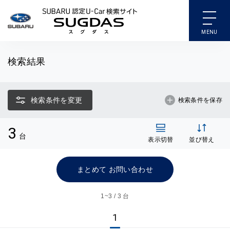
SUBARU 認定U-Car検索
検索結果
検索条件を変更
検索条件を保存
3
台
表示切替
並び替え
まとめて お問い合わせ
1~
3 / 3 台
1