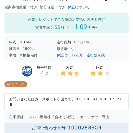
定期点検整備：付き
部分保証：付き
保証について
通常クレジットでご希望のお支払い方法を設定
1.09
5.55
実質年率
%
月々
万円~
年式
2015年
走行距離
6.5万Km
排気量
1600cc
修復歴
なし
車検
車検整備付
保証付：12ヶ月・走行無制限
内装
外装
総合評価
4
点
3点中
3点中
2.5点
2点の
購入パック
の評価
評価
お問い合わせはカースポット守山まで。００７８−６０６０−１５２０
８
在庫店舗
スバル近畿株式会社（滋賀） カースポット守山
1000288359
お問い合わせ番号