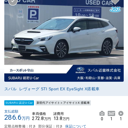
スバル レヴォーグ STI Sport EX EyeSight X搭載車
SUBARU 認定U-Car
新世代アイサイト＋アイサイトX 搭載車
支払総額
車両価格
諸費用
286.6
272.8
13.8
万円
0
1
1
万円
万円
定期点検整備：付き
部分保証：付き
保証について