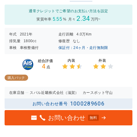
通常クレジットでご希望のお支払い方法を設定
2.34
5.55
実質年率
%
月々
万円~
年式
2021年
走行距離
4.0万Km
排気量
1800cc
修復歴
なし
車検
車検整備付
保証付：24ヶ月・走行無制限
内装
外装
総合評価
4
点
3点中
3点中
2.5点
2点の
購入パック
の評価
評価
在庫店舗
スバル近畿株式会社（滋賀） カースポット守山
1000289606
お問い合わせ番号
お問い合わせ
無料