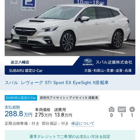
スバル レヴォーグ STI Sport EX EyeSight X搭載車
SUBARU 認定U-Car
新世代アイサイト＋アイサイトX 搭載車
支払総額
車両価格
諸費用
288.8
275
13.8
万円
0
1
1
万円
万円
定期点検整備：付き
部分保証：付き
保証について
通常クレジットでご希望のお支払い方法を設定