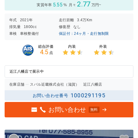
2.77
5.55
実質年率
%
月々
万円~
年式
2021年
走行距離
3.4万Km
排気量
1800cc
修復歴
なし
車検
車検整備付
保証付：24ヶ月・走行無制限
内装
外装
総合評価
4.5
点
3点中
3点中
2.5点
2.5点
の評価
の評価
近江八幡店で展示中
在庫店舗
スバル近畿株式会社（滋賀） 近江八幡店
1000291195
お問い合わせ番号
お問い合わせ
無料