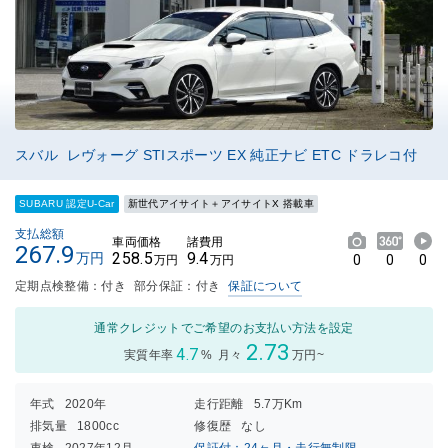
スバル レヴォーグ STIスポーツ EX 純正ナビ ETC ドラレコ付
SUBARU 認定U-Car
新世代アイサイト＋アイサイトX 搭載車
支払総額
車両価格
諸費用
267.9
258.5
9.4
万円
0
0
0
万円
万円
定期点検整備：付き
部分保証：付き
保証について
通常クレジットでご希望のお支払い方法を設定
2.73
4.7
実質年率
%
月々
万円~
年式
2020年
走行距離
5.7万Km
排気量
1800cc
修復歴
なし
車検
2027年12月
保証付：24ヶ月・走行無制限