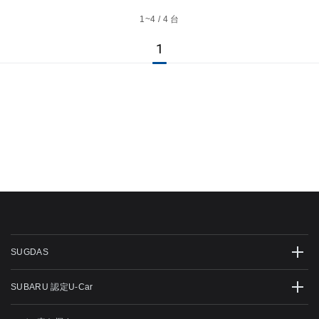
1~
4 / 4 台
1
SUGDAS
SUBARU 認定U-Car