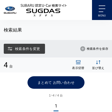
SUBARU 認定U-Car検索
検索結果
検索条件を変更
検索条件を保存
4
台
表示切替
並び替え
まとめて お問い合わせ
1~
4 / 4 台
1