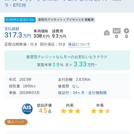
ラ・ETC付
SUBARU 認定U-Car
新世代アイサイト＋アイサイトX 搭載車
支払総額
車両価格
諸費用
317.3
308
9.3
万円
0
0
万円
万円
定期点検整備：付き
部分保証：付き
保証について
据置型クレジットなら月々のお支払いもラクラク
3.33
3.9
実質年率
%
月々
万円~
年式
2023年
走行距離
2.8万Km
排気量
1800cc
修復歴
なし
車検
2028年03月
保証付：24ヶ月・走行無制限
内装
外装
総合評価
4.5
点
3点中
3点中
3点の
2.5点
購入パック
評価
の評価