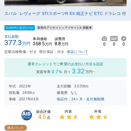
スバル レヴォーグ STIスポーツR EX 純正ナビ ETC ドラレコ 付
SUBARU 認定U-Car
新世代アイサイト＋アイサイトX 搭載車
支払総額
車両価格
諸費用
377.3
368.5
8.8
万円
0
0
0
万円
万円
定期点検整備：付き
部分保証：付き
保証について
通常クレジットでご希望のお支払い方法を設定
3.32
4.7
実質年率
%
月々
万円~
年式
2022年
走行距離
3.5万Km
排気量
2400cc
修復歴
なし
車検
2027年03月
保証付：24ヶ月・走行無制限
内装
外装
総合評価
4.5
点
3点中
3点中
2.5点
2.5点
購入パック