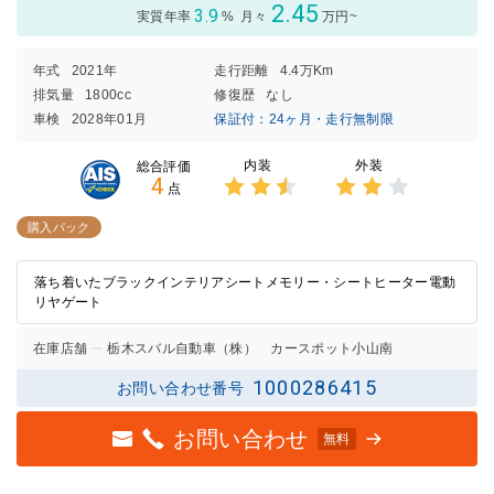
2.45
3.9
実質年率
%
月々
万円~
年式
2021年
走行距離
4.4万Km
排気量
1800cc
修復歴
なし
車検
2028年01月
保証付：24ヶ月・走行無制限
内装
外装
総合評価
4
点
3点中
3点中
2.5点
2点の
購入パック
の評価
評価
落ち着いたブラックインテリアシートメモリー・シートヒーター電動
リヤゲート
在庫店舗
栃木スバル自動車（株） カースポット小山南
1000286415
お問い合わせ番号
お問い合わせ
無料