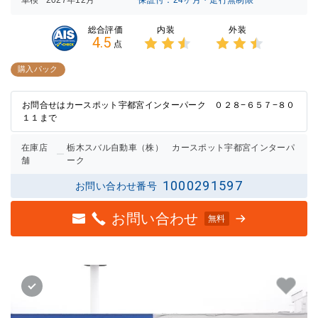
内装
外装
総合評価
4.5
点
3点中
3点中
2.5点
2.5点
購入パック
の評価
の評価
お問合せはカースポット宇都宮インターパーク ０２８−６５７−８０
１１まで
在庫店
栃木スバル自動車（株） カースポット宇都宮インターパ
舗
ーク
1000291597
お問い合わせ番号
お問い合わせ
無料