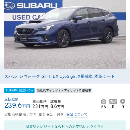
スバル レヴォーグ GT-H EX EyeSight X搭載車 本革シート
SUBARU 認定U-Car
新世代アイサイト＋アイサイトX 搭載車
支払総額
車両価格
諸費用
239.6
231
8.6
万円
65
0
0
万円
万円
定期点検整備：付き
部分保証：付き
保証について
据置型クレジットなら月々のお支払いもラクラク