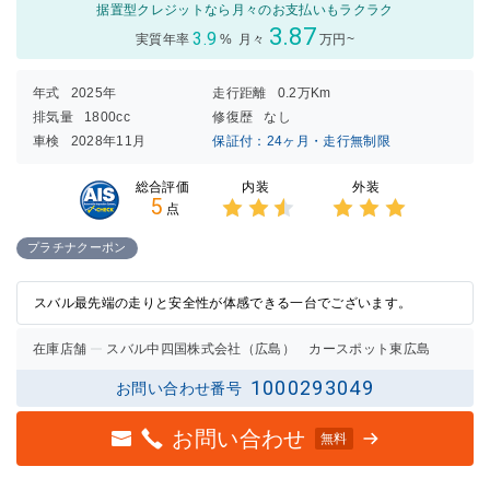
据置型クレジットなら月々のお支払いもラクラク
3.87
3.9
実質年率
%
月々
万円~
年式
2025年
走行距離
0.2万Km
排気量
1800cc
修復歴
なし
車検
2028年11月
保証付：24ヶ月・走行無制限
内装
外装
総合評価
5
点
3点中
3点中
2.5点
3点の
プラチナクーポン
の評価
評価
スバル最先端の走りと安全性が体感できる一台でございます。
在庫店舗
スバル中四国株式会社（広島） カースポット東広島
1000293049
お問い合わせ番号
お問い合わせ
無料