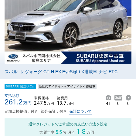
スバル レヴォーグ GT-H EX EyeSight X搭載車 ナビ ETC
SUBARU 認定U-Car
新世代アイサイト＋アイサイトX 搭載車
支払総額
車両価格
諸費用
261.2
247.5
13.7
万円
41
0
0
万円
万円
定期点検整備：付き
部分保証：付き
保証について
通常クレジットでご希望のお支払い方法を設定
1.8
5.5
実質年率
%
月々
万円~