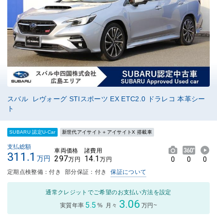
スバル レヴォーグ STIスポーツ EX ETC2.0 ドラレコ 本革シー
ト
SUBARU 認定U-Car
新世代アイサイト＋アイサイトX 搭載車
支払総額
車両価格
諸費用
311.1
297
14.1
万円
0
0
0
万円
万円
定期点検整備：付き
部分保証：付き
保証について
通常クレジットでご希望のお支払い方法を設定
3.06
5.5
実質年率
%
月々
万円~