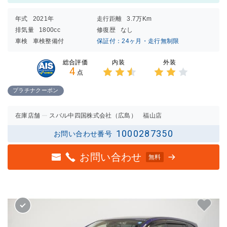
年式
2021年
走行距離
3.7万Km
排気量
1800cc
修復歴
なし
車検
車検整備付
保証付：24ヶ月・走行無制限
内装
外装
総合評価
4
点
3点中
3点中
2.5点
2点の
プラチナクーポン
の評価
評価
在庫店舗
スバル中四国株式会社（広島） 福山店
1000287350
お問い合わせ番号
お問い合わせ
無料