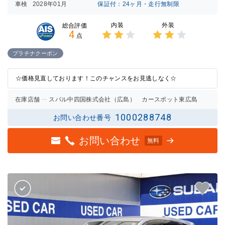
車検
2028年01月
保証付：24ヶ月・走行無制限
内装
外装
総合評価
4
点
3点中
3点中
2点の
2点の
プラチナクーポン
評価
評価
☆価格見直しております！このチャンスをお見逃しなく☆
在庫店舗
スバル中四国株式会社（広島） カースポット東広島
1000288748
お問い合わせ番号
お問い合わせ
無料