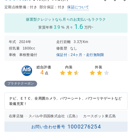
定期点検整備：付き
部分保証：付き
保証について
据置型クレジットなら月々のお支払いもラクラク
1.6
3.9
実質年率
%
月々
万円~
年式
2024年
走行距離
3.3万Km
排気量
1800cc
修復歴
なし
車検
車検整備付
保証付：24ヶ月・走行無制限
内装
外装
総合評価
4
点
3点中
3点中
2.5点
2点の
プラチナクーポン
の評価
評価
ナビ、ＥＴＣ、全周囲カメラ、パワーシート、パワーリヤゲートなど
装備充実！
在庫店舗
スバル中四国株式会社（広島） カースポット東広島
1000276254
お問い合わせ番号