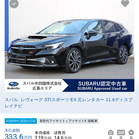
スバル レヴォーグ STIスポーツ EX 元レンタカー 11.6ディスプ
レイナビ
SUBARU 認定U-Car
新世代アイサイト＋アイサイトX 搭載車
支払総額
車両価格
諸費用
333.6
319
14.6
万円
0
0
0
万円
万円