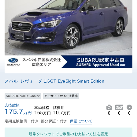
スバル レヴォーグ 1.6GT EyeSight Smart Edition
SUBARU Value Choice
アイサイトVer.3 搭載車
支払総額
車両価格
諸費用
175.7
165
10.7
万円
0
0
0
万円
万円
定期点検整備：付き
部分保証：付き
保証について
通常クレジットでご希望のお支払い方法を設定