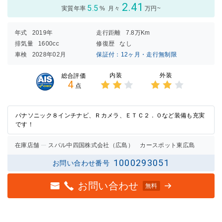
2.41
5.5
実質年率
%
月々
万円~
年式
2019年
走行距離
7.8万Km
排気量
1600cc
修復歴
なし
車検
2028年02月
保証付：12ヶ月・走行無制限
内装
外装
総合評価
4
点
3点中
3点中
2点の
2点の
評価
評価
パナソニック８インチナビ、Ｒカメラ、ＥＴＣ２．０など装備も充実
です！
在庫店舗
スバル中四国株式会社（広島） カースポット東広島
1000293051
お問い合わせ番号
お問い合わせ
無料