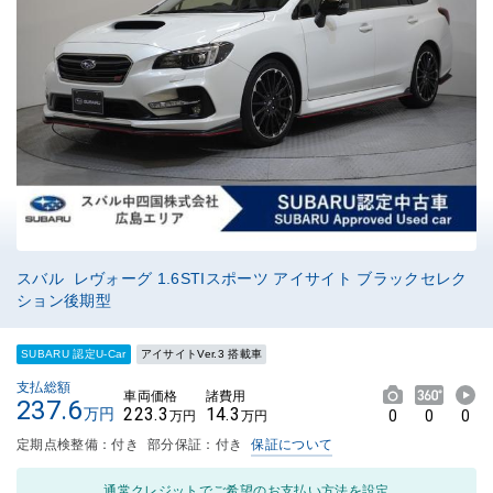
スバル レヴォーグ 1.6STIスポーツ アイサイト ブラックセレク
ション後期型
SUBARU 認定U-Car
アイサイトVer.3 搭載車
支払総額
車両価格
諸費用
237.6
223.3
14.3
万円
0
0
0
万円
万円
定期点検整備：付き
部分保証：付き
保証について
通常クレジットでご希望のお支払い方法を設定