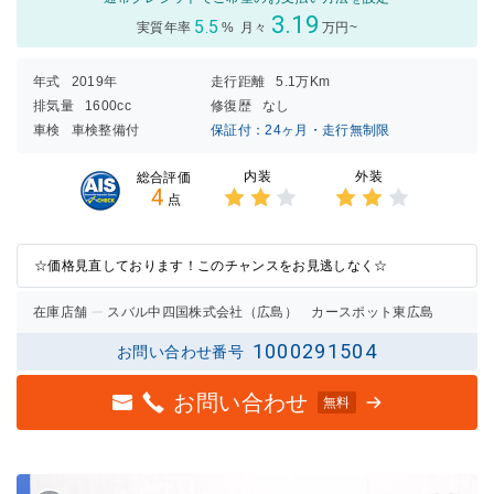
3.19
5.5
実質年率
%
月々
万円~
年式
2019年
走行距離
5.1万Km
排気量
1600cc
修復歴
なし
車検
車検整備付
保証付：24ヶ月・走行無制限
内装
外装
総合評価
4
点
3点中
3点中
2点の
2点の
評価
評価
☆価格見直しております！このチャンスをお見逃しなく☆
在庫店舗
スバル中四国株式会社（広島） カースポット東広島
1000291504
お問い合わせ番号
お問い合わせ
無料