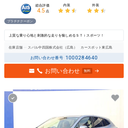
内装
外装
総合評価
4.5
点
3点中
3点中
2.5点
2.5点
プラチナクーポン
の評価
の評価
上質な乗り心地と刺激的な走りを愉しめるＳＴｉスポーツ！
在庫店舗
スバル中四国株式会社（広島） カースポット東広島
1000284640
お問い合わせ番号
お問い合わせ
無料