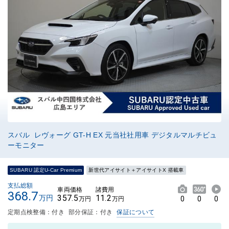
スバル レヴォーグ GT-H EX 元当社社用車 デジタルマルチビュ
ーモニター
SUBARU 認定U-Car Premium
新世代アイサイト＋アイサイトX 搭載車
支払総額
車両価格
諸費用
368.7
357.5
11.2
万円
0
0
0
万円
万円
定期点検整備：付き
部分保証：付き
保証について