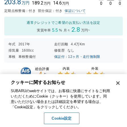
203.8
189.2
14.6
万円
0
0
0
万円
万円
定期点検整備：付き
部分保証：付き
保証について
通常クレジットでご希望のお支払い方法を設定
2.8
5.5
実質年率
%
月々
万円~
年式
2017年
走行距離
4.4万Km
排気量
1600cc
修復歴
なし
車検
車検整備付
保証付：12ヶ月・走行無制限
内装
外装
総合評価
4
点
3点中
3点中
クッキーに関するお知らせ​
2.5点
2.5点
の評価
の評価
SUBARUのwebサイトでは、お客様に快適にサイトをご利用
人気の後期モデル！カロッツェリア製８インチサイバーナビ装着♪
いただくためにCookie（クッキー）を使用しています。​ 同
意いただけない場合または詳細設定を希望する場合は、
在庫店舗
スバル中四国株式会社（広島） カースポット東広島
「Cookie設定」をクリックしてください。​
1000291980
お問い合わせ番号
Cookie設定
お問い合わせ
無料