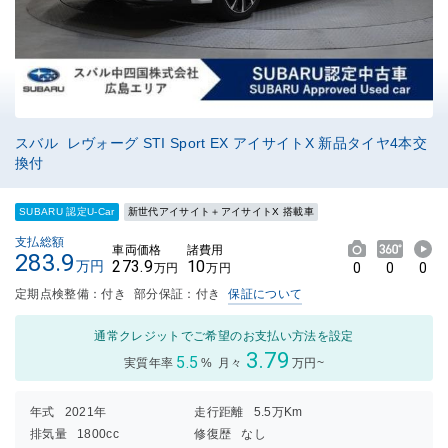
スバル レヴォーグ STI Sport EX アイサイトX 新品タイヤ4本交
換付
SUBARU 認定U-Car
新世代アイサイト＋アイサイトX 搭載車
支払総額
車両価格
諸費用
283.9
273.9
10
万円
0
0
0
万円
万円
定期点検整備：付き
部分保証：付き
保証について
通常クレジットでご希望のお支払い方法を設定
3.79
5.5
実質年率
%
月々
万円~
年式
2021年
走行距離
5.5万Km
排気量
1800cc
修復歴
なし