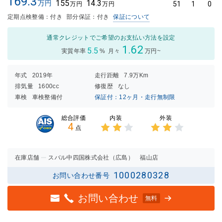
169.3
155
14.3
万円
51
1
0
万円
万円
定期点検整備：付き
部分保証：付き
保証について
通常クレジットでご希望のお支払い方法を設定
1.62
5.5
実質年率
%
月々
万円~
年式
2019年
走行距離
7.9万Km
排気量
1600cc
修復歴
なし
車検
車検整備付
保証付：12ヶ月・走行無制限
内装
外装
総合評価
4
点
3点中
3点中
2点の
2点の
評価
評価
在庫店舗
スバル中四国株式会社（広島） 福山店
1000280328
お問い合わせ番号
お問い合わせ
無料