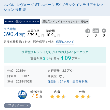
スバル レヴォーグ STIスポーツ EX ブラックインテリアセレク
ション 後期型
SUBARU 認定U-Car Premium
新世代アイサイト＋アイサイトX 搭載車
支払総額
車両価格
諸費用
390.4
379.5
10.9
万円
0
0
0
万円
万円
定期点検整備：付き
部分保証：付き
保証について
据置型クレジットなら月々のお支払いもラクラク
4.09
3.9
実質年率
%
月々
万円~
年式
2025年
走行距離
2.5万Km
排気量
1800cc
修復歴
なし
車検
2028年02月
保証付：24ヶ月・走行無制限
内装
外装
総合評価
4.5
点
3点中
3点中
2.5点
2.5点
プラチナクーポン