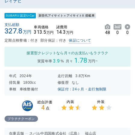
レイナビ
SUBARU 認定U-Car
新世代アイサイト＋アイサイトX 搭載車
支払総額
車両価格
諸費用
327.8
313.5
14.3
万円
48
0
0
万円
万円
定期点検整備：付き
部分保証：付き
保証について
据置型クレジットなら月々のお支払いもラクラク
1.78
3.9
実質年率
%
月々
万円~
年式
2024年
走行距離
3.8万Km
排気量
1800cc
修復歴
なし
車検
車検整備付
保証付：24ヶ月・走行無制限
内装
外装
総合評価
4
点
3点中
3点中
2.5点
2点の
プラチナクーポン
の評価
評価
在庫店舗
スバル中四国株式会社（広島） 福山店