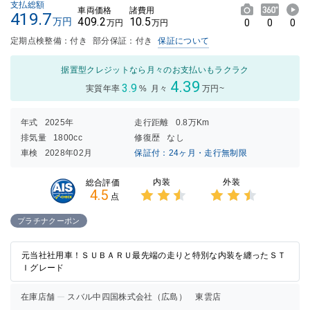
支払総額
車両価格
諸費用
419.7
409.2
10.5
万円
0
0
0
万円
万円
定期点検整備：付き
部分保証：付き
保証について
据置型クレジットなら月々のお支払いもラクラク
4.39
3.9
実質年率
%
月々
万円~
年式
2025年
走行距離
0.8万Km
排気量
1800cc
修復歴
なし
車検
2028年02月
保証付：24ヶ月・走行無制限
内装
外装
総合評価
4.5
点
3点中
3点中
2.5点
2.5点
プラチナクーポン
の評価
の評価
元当社社用車！ＳＵＢＡＲＵ最先端の走りと特別な内装を纏ったＳＴ
Ｉグレード
在庫店舗
スバル中四国株式会社（広島） 東雲店