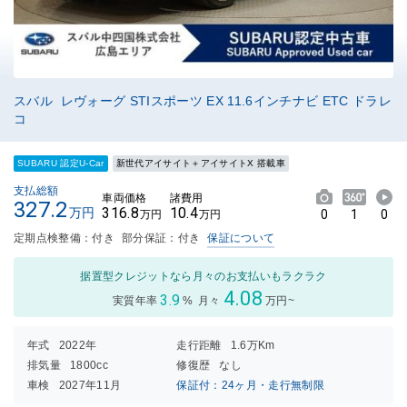
スバル レヴォーグ STIスポーツ EX 11.6インチナビ ETC ドラレ
コ
SUBARU 認定U-Car
新世代アイサイト＋アイサイトX 搭載車
支払総額
車両価格
諸費用
327.2
316.8
10.4
万円
0
1
0
万円
万円
定期点検整備：付き
部分保証：付き
保証について
据置型クレジットなら月々のお支払いもラクラク
4.08
3.9
実質年率
%
月々
万円~
年式
2022年
走行距離
1.6万Km
排気量
1800cc
修復歴
なし
車検
2027年11月
保証付：24ヶ月・走行無制限