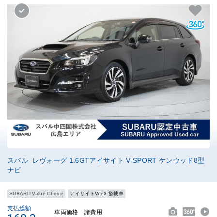
スバル レヴォーグ 1.6GTアイサイト V-SPORT ケンウッド8型
ナビ
SUBARU Value Choice
アイサイトVer.3 搭載車
支払総額
車両価格
諸費用