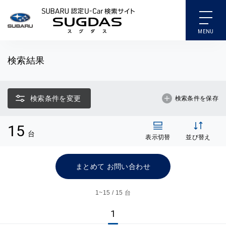
SUBARU 認定U-Car検索
検索結果
検索条件を変更
検索条件を保存
15
台
表示切替
並び替え
まとめて お問い合わせ
1~
15 / 15 台
1