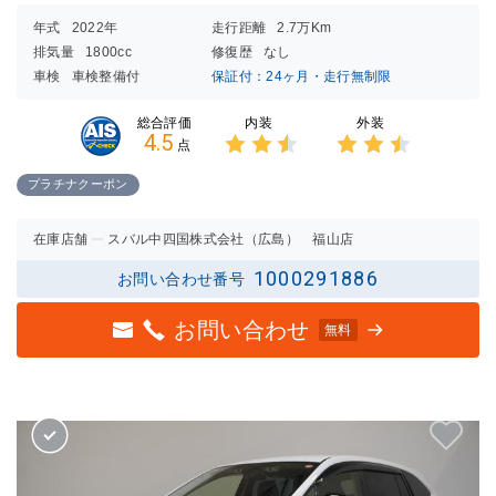
年式
2022年
走行距離
2.7万Km
排気量
1800cc
修復歴
なし
車検
車検整備付
保証付：24ヶ月・走行無制限
内装
外装
総合評価
4.5
点
3点中
3点中
2.5点
2.5点
プラチナクーポン
の評価
の評価
在庫店舗
スバル中四国株式会社（広島） 福山店
1000291886
お問い合わせ番号
お問い合わせ
無料