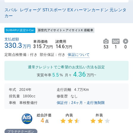
スバル レヴォーグ STIスポーツ EX ハーマンカードン 元レンタ
カー
SUBARU 認定U-Car
新世代アイサイト＋アイサイトX 搭載車
支払総額
車両価格
諸費用
330.3
315.7
14.6
万円
53
1
0
万円
万円
定期点検整備：付き
部分保証：付き
保証について
通常クレジットでご希望のお支払い方法を設定
4.36
5.5
実質年率
%
月々
万円~
年式
2024年
走行距離
4.7万Km
排気量
1800cc
修復歴
なし
車検
車検整備付
保証付：24ヶ月・走行無制限
内装
外装
総合評価
4
点
3点中
3点中
2.5点
2点の
プラチナクーポン