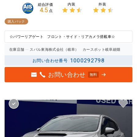
内装
外装
総合評価
4.5
点
3点中
3点中
2.5点
2.5点
購入パック
の評価
の評価
☆パワーリアゲート フロント・サイド・リアカメラ搭載車☆
在庫店舗
スバル東海株式会社（岐阜） カースポット岐阜細畑
1000292798
お問い合わせ番号
お問い合わせ
無料