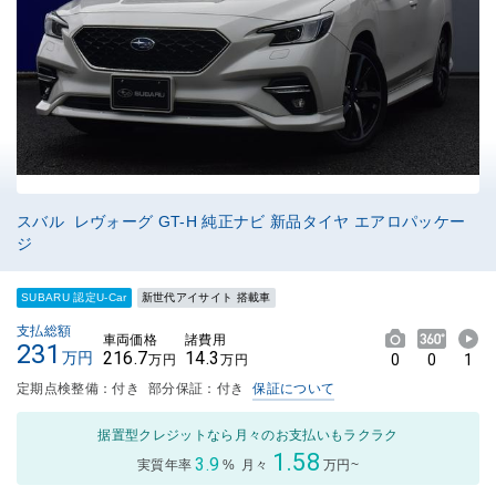
スバル レヴォーグ GT-H 純正ナビ 新品タイヤ エアロパッケー
ジ
SUBARU 認定U-Car
新世代アイサイト 搭載車
支払総額
車両価格
諸費用
231
216.7
14.3
万円
0
0
1
万円
万円
定期点検整備：付き
部分保証：付き
保証について
据置型クレジットなら月々のお支払いもラクラク
1.58
3.9
実質年率
%
月々
万円~