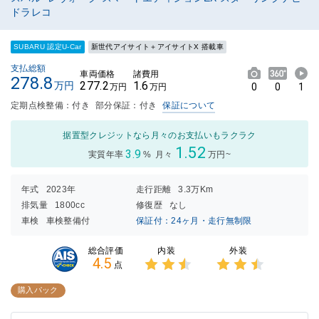
ドラレコ
SUBARU 認定U-Car
新世代アイサイト＋アイサイトX 搭載車
支払総額
車両価格
諸費用
278.8
277.2
1.6
万円
0
0
1
万円
万円
定期点検整備：付き
部分保証：付き
保証について
据置型クレジットなら月々のお支払いもラクラク
1.52
3.9
実質年率
%
月々
万円~
年式
2023年
走行距離
3.3万Km
排気量
1800cc
修復歴
なし
車検
車検整備付
保証付：24ヶ月・走行無制限
内装
外装
総合評価
4.5
点
3点中
3点中
2.5点
2.5点
購入パック
の評価
の評価