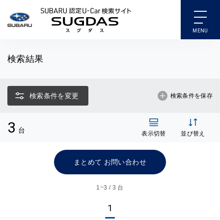
SUBARU 認定U-Car検索
検索結果
検索条件を変更
検索条件を保存
3
台
表示切替
並び替え
まとめて お問い合わせ
1~
3 / 3 台
1