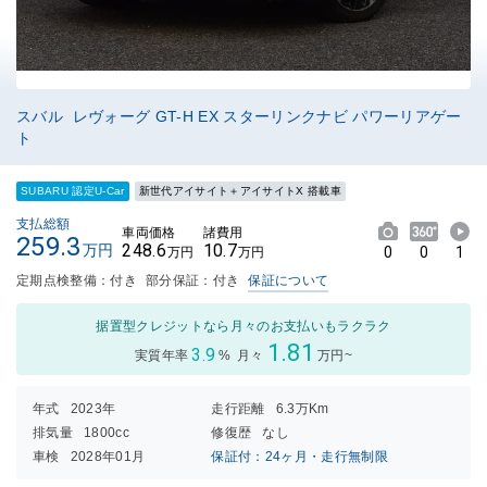
スバル レヴォーグ GT-H EX スターリンクナビ パワーリアゲー
ト
SUBARU 認定U-Car
新世代アイサイト＋アイサイトX 搭載車
支払総額
車両価格
諸費用
259.3
248.6
10.7
万円
0
0
1
万円
万円
定期点検整備：付き
部分保証：付き
保証について
据置型クレジットなら月々のお支払いもラクラク
1.81
3.9
実質年率
%
月々
万円~
年式
2023年
走行距離
6.3万Km
排気量
1800cc
修復歴
なし
車検
2028年01月
保証付：24ヶ月・走行無制限