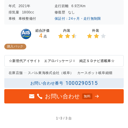
年式
2021年
走行距離
6.9万Km
排気量
1800cc
修復歴
なし
車検
車検整備付
保証付：24ヶ月・走行無制限
内装
外装
総合評価
4
点
3点中
3点中
2.5点
2点の
購入パック
の評価
評価
☆新世代アイサイト エアロパッケージＩ 純正ＳＤナビ搭載車☆
在庫店舗
スバル東海株式会社（岐阜） カースポット岐阜細畑
1000290515
お問い合わせ番号
お問い合わせ
無料
1~
3 / 3 台