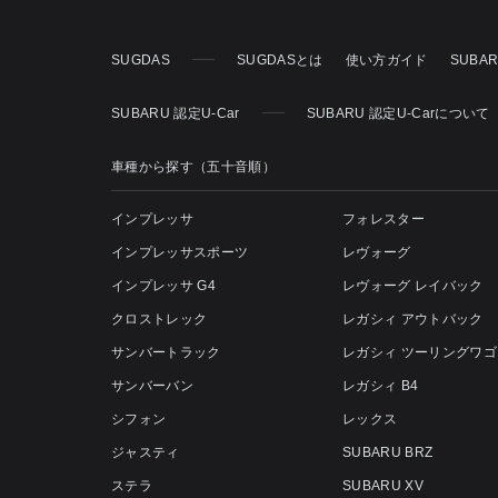
SUGDAS
SUGDASとは
使い方ガイド
SUBA
SUBARU 認定U-Car
SUBARU 認定U-Carについて
車種から探す（五十音順）
インプレッサ
フォレスター
インプレッサスポーツ
レヴォーグ
インプレッサ G4
レヴォーグ レイバック
クロストレック
レガシィ アウトバック
サンバートラック
レガシィ ツーリングワゴ
サンバーバン
レガシィ B4
シフォン
レックス
ジャスティ
SUBARU BRZ
ステラ
SUBARU XV