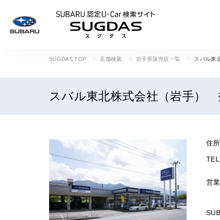
SUBARU 認定U
SUGDAS TOP
店舗検索
岩手県販売店一覧
スバル東
スバル東北株式会社（岩手） 
住
TEL
営
SU