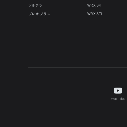
ソルテラ
WRX S4
プレオ プラス
WRX STI
YouTube