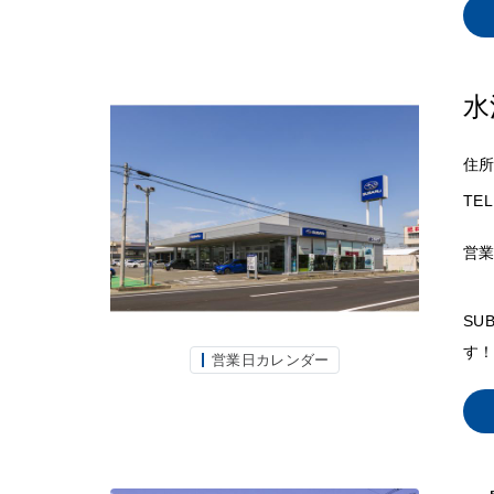
水
住
TEL
営
SU
す！
営業日カレンダー