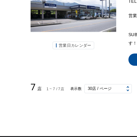
TEL
営
SU
す！
営業日カレンダー
7
店
表示数
1 ~ 7 / 7店