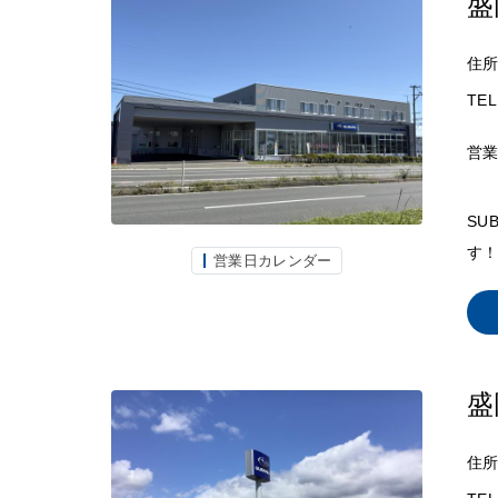
盛
住
TEL
営
SU
す！
営業日カレンダー
盛
住