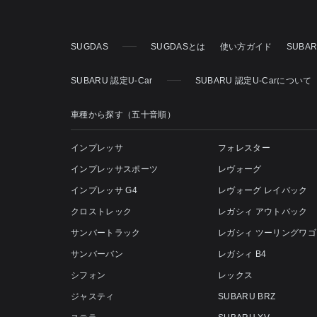
SUGDAS
SUGDASとは
使い方ガイド
SUBA
SUBARU 認定U-Car
SUBARU 認定U-Carについて
車種から探す（五十音順）
インプレッサ
フォレスター
インプレッサスポーツ
レヴォーグ
インプレッサ G4
レヴォーグ レイバック
クロストレック
レガシィ アウトバック
サンバートラック
レガシィ ツーリングワゴ
サンバーバン
レガシィ B4
シフォン
レックス
ジャスティ
SUBARU BRZ