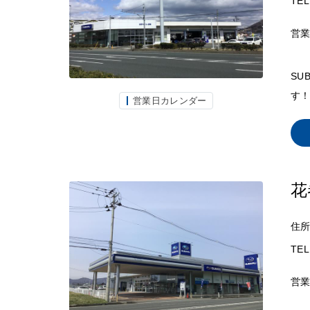
TEL
営
SU
す！
営業日カレンダー
花
住
TEL
営