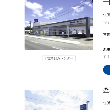
一
住
TEL
営
SU
す！
営業日カレンダー
釜
住