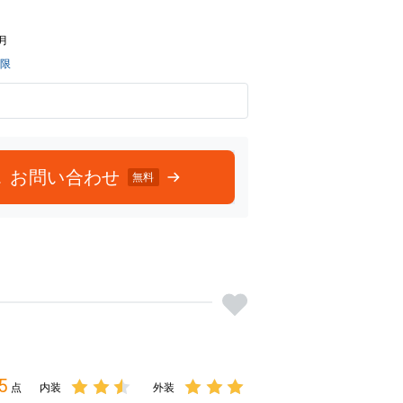
3点の
3点の
評価
評価
2月
制限
お問い合わせ
無料
5
点
内装
外装