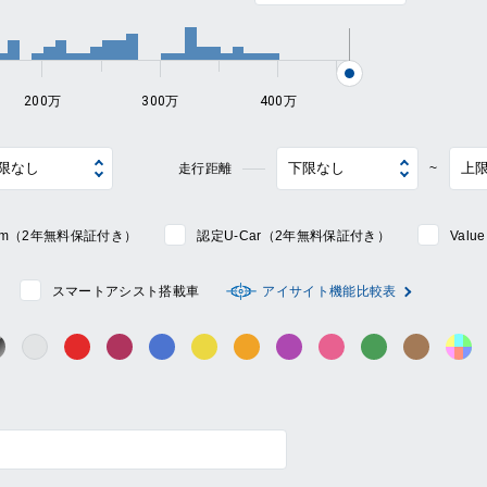
200万
300万
400万
走行距離
~
mium（2年無料保証付き）
認定U-Car（2年無料保証付き）
Val
スマートアシスト搭載車
アイサイト機能比較表
シルバー系
ック系
ガンメタ系
レッド系
ワイン系
ブルー系
イエロー系
オレンジ系
パープル系
ピンク系
グリーン系
ブラウン
そ
グレー系