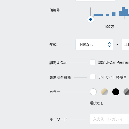
価格帯
100万
年式
~
認定U-Car Pre
認定U-Car
アイサイト搭載車
先進安全機能
カラー
ゴールド・
ブラ
ホワイト系
キーワード