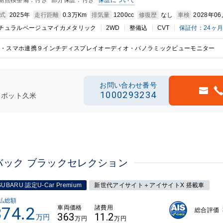
期点検整備：付き
部分保証：付き
保証について
式
2025年
走行距離
0.3万Km
排気量
1200cc
修復歴
なし
車検
2028年0
チュラルベージュマイカメタリック
2WD
整備込
CVT
保証付：24ヶ
・スマホ連携９インチディスプレイオーディオ・パノラミックビューモニター
お問い合わせ番号
1000293234
スポット久米
バック ブラックセレクション
SUBARU 認定U-Car Premium
新世代アイサイト＋アイサイトX 搭載車
払総額
374.2
車両価格
諸費用
総合評価
363
11.2
万円
万円
万円