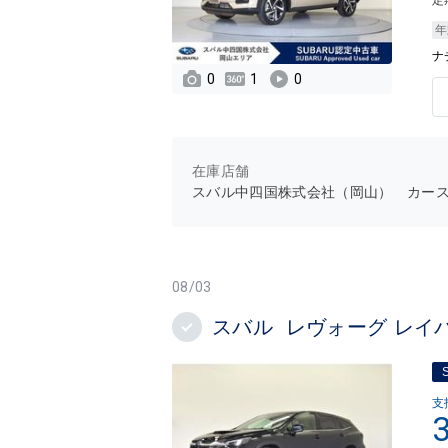
定
年
ナ
0
1
0
在庫店舗
スバル中四国株式会社（岡山） カー
08/03
スバル レヴォーグ レイ
支