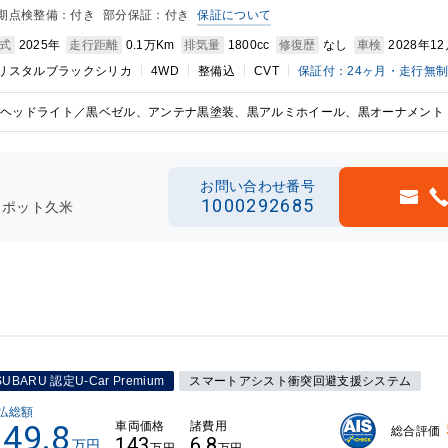
期点検整備：付き
部分保証：付き
保証について
式
2025年
走行距離
0.1万Km
排気量
1800cc
修復歴
なし
車検
2028年1
リスタルブラックシリカ
4WD
整備込
CVT
保証付：24ヶ月・走行無
ヘッドライト／黒ベゼル、アンテナ黒塗装、黒アルミホイール、黒オーナメント
お問い合わせ番号
1000292685
スポット久米
SUBARU 認定U-Car Premium
スマートアシスト衝突回避支援システム
払総額
149.8
車両価格
諸費用
総合評価
143
6.8
万円