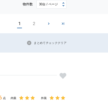
物件数
1
2
まとめてチェッククリア
6
点
内装
外装
3点中
3点中
3点の
3点の