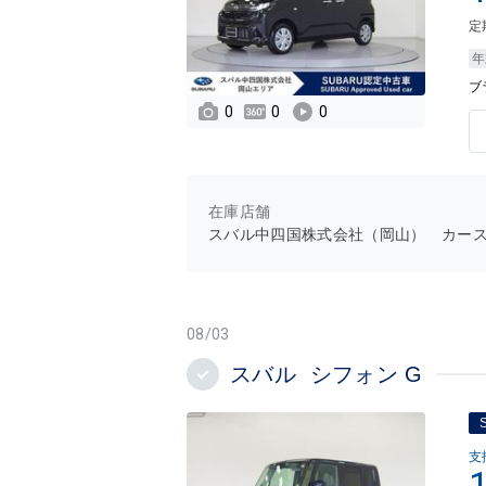
定
年
ブ
0
0
0
在庫店舗
スバル中四国株式会社（岡山） カー
08/03
スバル シフォン G
支