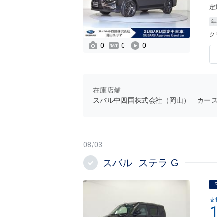
定
年
ク
0
0
0
在庫店舗
スバル中四国株式会社（岡山） カー
08/03
スバル ステラ G
支