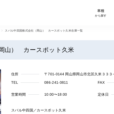
-Car検索サイト スグダス
車種
から探す
スバル中四国株式会社（岡山） カースポット久米在庫一覧
岡山） カースポット久米
住所
〒701-0144 岡山県岡山市北区久米３３３
TEL
086-241-0811
FAX
営業時間
10:00〜18:00
定休日
スバル中四国／カースポット久米