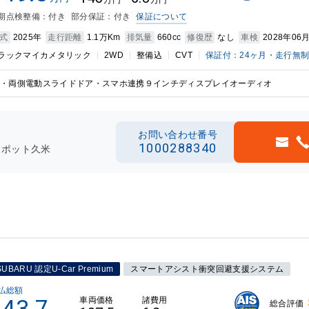
万円
万円
期点検整備：付き
部分保証：付き
保証について
式
2025年
走行距離
1.1万Km
排気量
660cc
修復歴
なし
車検
2028年06
ラックマイカメタリック
2WD
整備込
CVT
保証付：24ヶ月・走行無
・両側電動スライドドア・スマホ連携９インチディスプレイオーディオ
お問い合わせ番号
1000288340
スポット久米
SUBARU 認定U-Car Premium
スマートアシスト衝突回避支援システム
払総額
143.7
車両価格
諸費用
総合評価