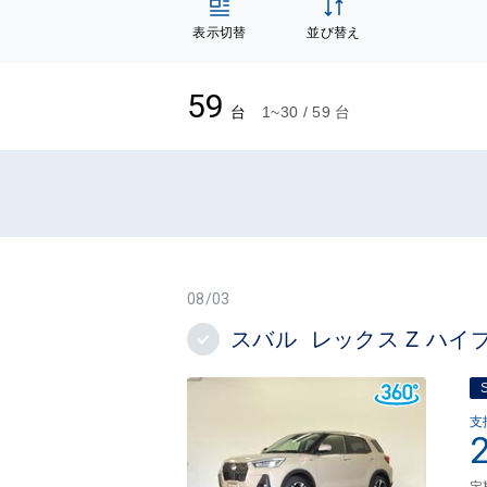
表示切替
並び替え
59
台
1~30 / 59 台
08/03
スバル レックス Z ハイ
支