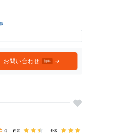
3点中
3点中
2.5点
3点の
の評価
評価
月
制限
お問い合わせ
無料
5
点
内装
外装