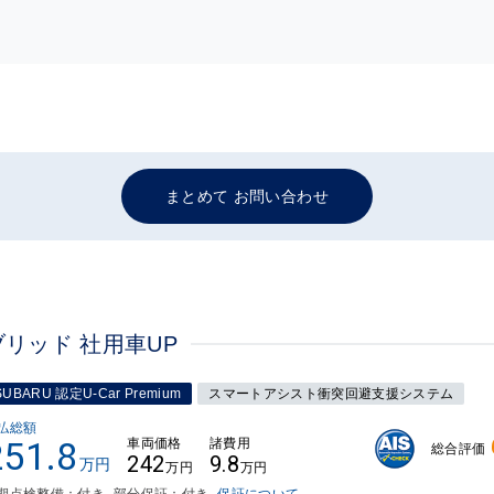
まとめて お問い合わせ
ブリッド 社用車UP
SUBARU 認定U-Car Premium
スマートアシスト衝突回避支援システム
払総額
251.8
車両価格
諸費用
総合評価
242
9.8
万円
万円
万円