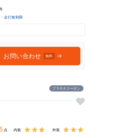
評価
評価
6月
月・走行無制限
お問い合わせ
無料
プラチナクーポン
5
点
内装
外装
3点中
3点中