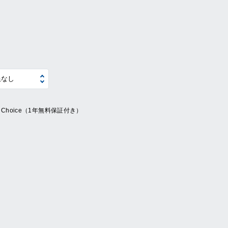
ue Choice（1年無料保証付き）
系
の他