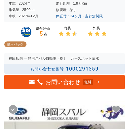
年式
2024年
走行距離
1.8万Km
排気量
2500cc
修復歴
なし
車検
2027年12月
保証付：24ヶ月・走行無制限
内装
外装
総合評価
5
点
3点中
3点中
2.5点
3点の
購入パック
の評価
評価
在庫店舗
静岡スバル自動車（株） カースポット清水
1000291359
お問い合わせ番号
お問い合わせ
無料