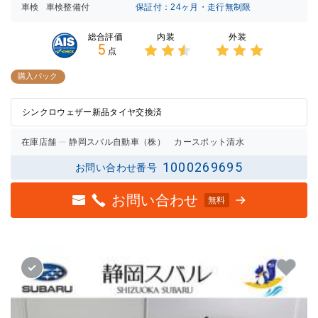
車検
車検整備付
保証付：24ヶ月・走行無制限
内装
外装
総合評価
5
点
3点中
3点中
2.5点
3点の
購入パック
の評価
評価
シンクロウェザー新品タイヤ交換済
在庫店舗
静岡スバル自動車（株） カースポット清水
1000269695
お問い合わせ番号
お問い合わせ
無料