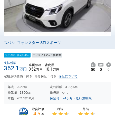
スバル フォレスター STIスポーツ
SUBARU 認定U-Car
アイサイトVer.3 搭載車
支払総額
車両価格
諸費用
362.1
352
10.1
万円
80
0
0
万円
万円
定期点検整備：付き
部分保証：付き
保証について
年式
2022年
走行距離
3.0万Km
排気量
1800cc
修復歴
なし
車検
2027年10月
保証付：24ヶ月・走行無制限
内装
外装
総合評価
4.5
点