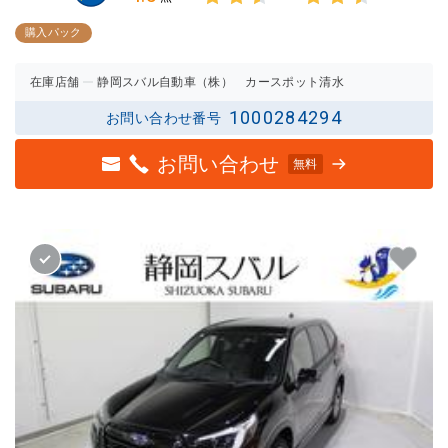
3点中
3点中
2.5点
2.5点
購入パック
の評価
の評価
在庫店舗
静岡スバル自動車（株） カースポット清水
1000284294
お問い合わせ番号
お問い合わせ
無料