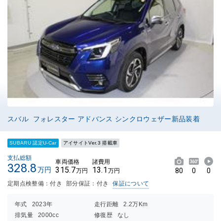
スバル フォレスター アドバンス シンクロウェザー新品装着
SUBARU 認定U-Car
アイサイトVer.3 搭載車
支払総額
車両価格
諸費用
328.8
315.7
13.1
万円
80
0
0
万円
万円
定期点検整備：付き
部分保証：付き
保証について
年式
2023年
走行距離
2.2万Km
排気量
2000cc
修復歴
なし