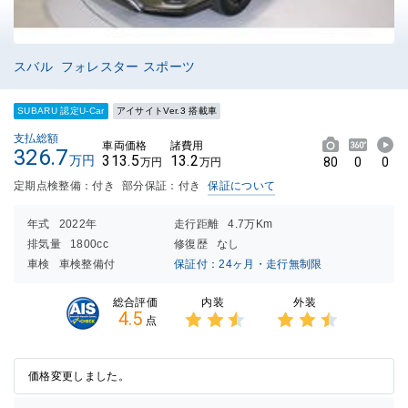
スバル フォレスター スポーツ
SUBARU 認定U-Car
アイサイトVer.3 搭載車
支払総額
車両価格
諸費用
326.7
313.5
13.2
万円
80
0
0
万円
万円
定期点検整備：付き
部分保証：付き
保証について
年式
2022年
走行距離
4.7万Km
排気量
1800cc
修復歴
なし
車検
車検整備付
保証付：24ヶ月・走行無制限
内装
外装
総合評価
4.5
点
3点中
3点中
2.5点
2.5点
の評価
の評価
価格変更しました。