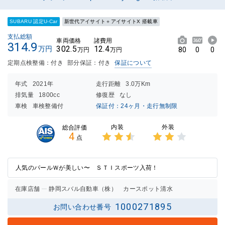
SUBARU 認定U-Car
新世代アイサイト＋アイサイトX 搭載車
支払総額
車両価格
諸費用
314.9
302.5
12.4
万円
80
0
0
万円
万円
定期点検整備：付き
部分保証：付き
保証について
年式
2021年
走行距離
3.0万Km
排気量
1800cc
修復歴
なし
車検
車検整備付
保証付：24ヶ月・走行無制限
内装
外装
総合評価
4
点
3点中
3点中
2.5点
2点の
の評価
評価
人気のパールＷが美しい〜 ＳＴＩスポーツ入荷！
在庫店舗
静岡スバル自動車（株） カースポット清水
1000271895
お問い合わせ番号