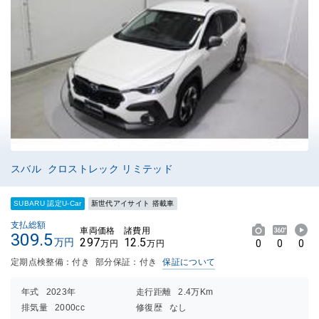
スバル クロストレック リミテッド
SUBARU 認定U-Car
新世代アイサイト 搭載車
支払総額
車両価格
諸費用
309.5
297
12.5
万円
0
0
0
万円
万円
定期点検整備：付き
部分保証：付き
保証について
年式
2023年
走行距離
2.4万Km
排気量
2000cc
修復歴
なし