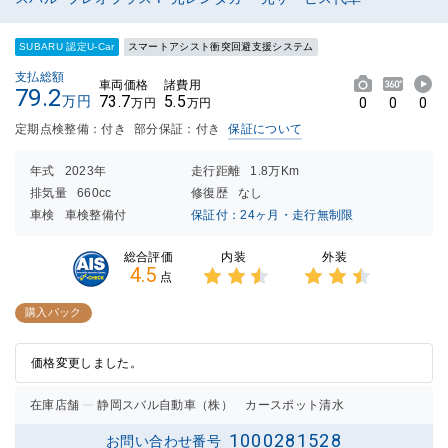
SUBARU 認定U-Car
スマートアシスト衝突回避支援システム
支払総額
車両価格
諸費用
79.2
73.7
5.5
万円
0
0
0
万円
万円
定期点検整備：付き
部分保証：付き
保証について
年式
2023年
走行距離
1.8万Km
排気量
660cc
修復歴
なし
車検
車検整備付
保証付：24ヶ月・走行無制限
内装
外装
総合評価
4.5
点
3点中
3点中
2.5点
2.5点
購入パック
の評価
の評価
価格変更しました。
在庫店舗
静岡スバル自動車（株） カースポット清水
1000281528
お問い合わせ番号