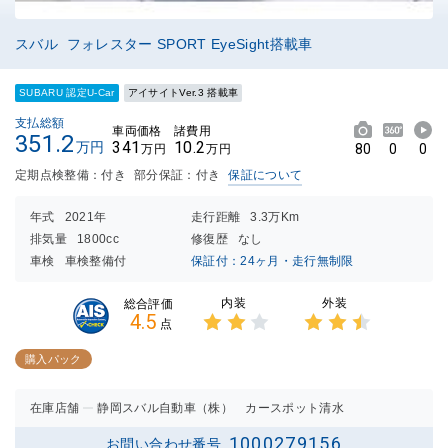
スバル フォレスター SPORT EyeSight搭載車
SUBARU 認定U-Car
アイサイトVer.3 搭載車
支払総額
車両価格
諸費用
351.2
341
10.2
万円
80
0
0
万円
万円
定期点検整備：付き
部分保証：付き
保証について
年式
2021年
走行距離
3.3万Km
排気量
1800cc
修復歴
なし
車検
車検整備付
保証付：24ヶ月・走行無制限
内装
外装
総合評価
4.5
点
3点中
3点中
2点の
2.5点
購入パック
評価
の評価
在庫店舗
静岡スバル自動車（株） カースポット清水
1000279156
お問い合わせ番号