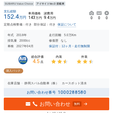
SUBARU Value Choice
アイサイトVer.3 搭載車
支払総額
車両価格
諸費用
152.4
143
9.4
万円
0
0
0
万円
万円
定期点検整備：付き
部分保証：付き
保証について
年式
2018年
走行距離
5.0万Km
排気量
2000cc
修復歴
なし
車検
2027年04月
保証付：12ヶ月・走行無制限
内装
外装
総合評価
4.5
点
3点中
3点中
2.5点
2.5点
購入パック
の評価
の評価
在庫店舗
静岡スバル自動車（株） カースポット清水
1000288580
お問い合わせ番号
お問い合わせ
無料