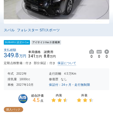
スバル フォレスター STIスポーツ
SUBARU 認定U-Car
アイサイトVer.3 搭載車
支払総額
車両価格
諸費用
349.8
341
8.8
万円
0
0
0
万円
万円
定期点検整備：付き
部分保証：付き
保証について
年式
2022年
走行距離
4.5万Km
排気量
1800cc
修復歴
なし
車検
2027年10月
保証付：24ヶ月・走行無制限
内装
外装
総合評価
4.5
点
3点中
3点中
2.5点
2.5点
購入パック