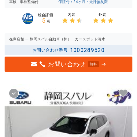
車検
車検整備付
保証付：24ヶ月・走行無制限
内装
外装
総合評価
5
点
3点中
3点中
2.5点
3点の
の評価
評価
在庫店舗
静岡スバル自動車（株） カースポット清水
1000289520
お問い合わせ番号
お問い合わせ
無料