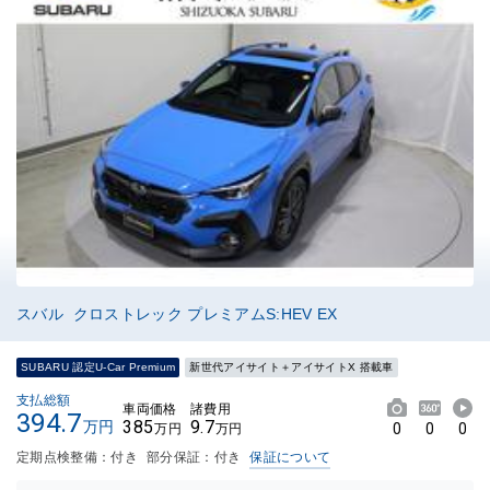
スバル クロストレック プレミアムS:HEV EX
SUBARU 認定U-Car Premium
新世代アイサイト＋アイサイトX 搭載車
支払総額
車両価格
諸費用
394.7
385
9.7
万円
0
0
0
万円
万円
定期点検整備：付き
部分保証：付き
保証について