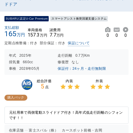
ドドア
SUBARU 認定U-Car Premium
スマートアシスト衝突回避支援システム
支払総額
車両価格
諸費用
165
157.3
7.7
万円
0
0
0
万円
万円
定期点検整備：付き
部分保証：付き
保証について
年式
2025年
走行距離
0.7万Km
排気量
660cc
修復歴
なし
車検
2028年05月
保証付：24ヶ月・走行無制限
内装
外装
総合評価
5
点
3点中
3点中
3点の
3点の
購入パック
評価
評価
元社用車で両側電動スライドドア付き！高年式低走行距離のシフォン
です！！
在庫店舗
富士スバル（株） カースポット前橋・吉岡