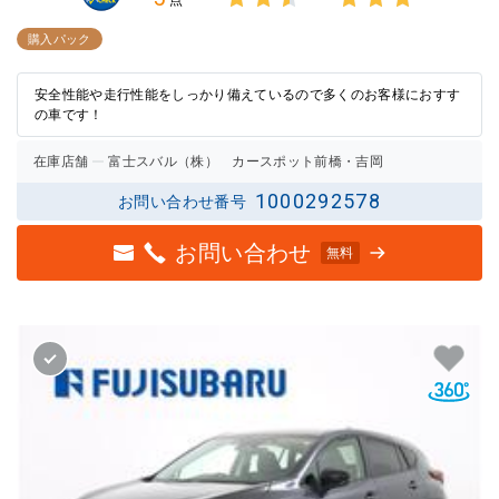
3点中
3点中
2.5点
3点の
購入パック
の評価
評価
安全性能や走行性能をしっかり備えているので多くのお客様におすす
の車です！
在庫店舗
富士スバル（株） カースポット前橋・吉岡
1000292578
お問い合わせ番号
お問い合わせ
無料