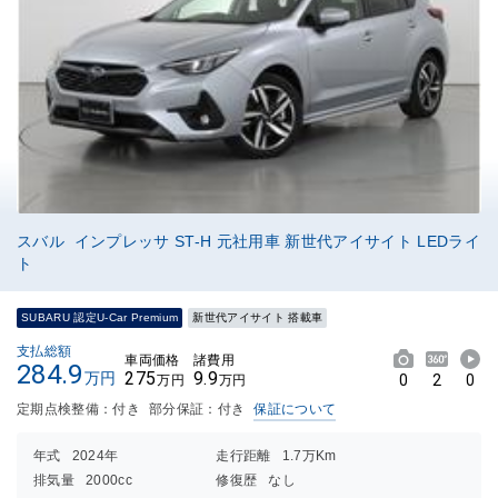
スバル インプレッサ ST-H 元社用車 新世代アイサイト LEDライ
ト
SUBARU 認定U-Car Premium
新世代アイサイト 搭載車
支払総額
車両価格
諸費用
284.9
275
9.9
万円
0
2
0
万円
万円
定期点検整備：付き
部分保証：付き
保証について
年式
2024年
走行距離
1.7万Km
排気量
2000cc
修復歴
なし