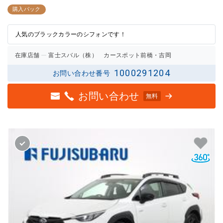
3点中
3点中
2.5点
3点の
購入パック
の評価
評価
人気のブラックカラーのシフォンです！
在庫店舗
富士スバル（株） カースポット前橋・吉岡
1000291204
お問い合わせ番号
お問い合わせ
無料