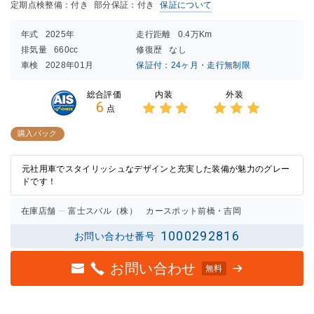
定期点検整備：付き
部分保証：付き
保証について
年式
2025年
走行距離
0.4万Km
排気量
660cc
修復歴
なし
車検
2028年01月
保証付：24ヶ月・走行無制限
内装
外装
総合評価
6
点
3点中
3点中
3点の
3点の
購入パック
評価
評価
元社用車でスタイリッシュなデザインと充実した装備が魅力のグレー
ドです！
在庫店舗
富士スバル（株） カースポット前橋・吉岡
1000292816
お問い合わせ番号
お問い合わせ
無料