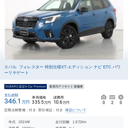
スバル フォレスター 特別仕様XT-エディション ナビ ETC パワ
ーリヤゲート
SUBARU 認定U-Car Premium
新世代アイサイト 搭載車
支払総額
車両価格
諸費用
346.1
335.5
10.6
万円
0
2
0
万円
万円
定期点検整備：付き
部分保証：付き
保証について
年式
2024年
走行距離
1.8万Km