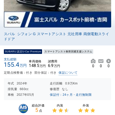
スバル シフォン G スマートアシスト 元社用車 両側電動スライ
ドドア
SUBARU 認定U-Car Premium
スマートアシスト衝突回避支援システム
支払総額
車両価格
諸費用
155.4
148.5
6.9
万円
0
0
0
万円
万円
定期点検整備：付き
部分保証：付き
保証について
年式
2024年
走行距離
0.9万Km
排気量
660cc
修復歴
なし
車検
2027年05月
保証付：24ヶ月・走行無制限
内装
外装
総合評価
5
点