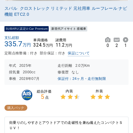
スバル クロストレック リミテッド 元社用車 ルーフレール ナビ
機能 ETC2.0
SUBARU 認定U-Car Premium
新世代アイサイト 搭載車
支払総額
車両価格
諸費用
335.7
324.5
11.2
万円
0
2
1
万円
万円
定期点検整備：付き
部分保証：付き
保証について
年式
2025年
走行距離
2.0万Km
排気量
2000cc
修復歴
なし
車検
2028年07月
保証付：24ヶ月・走行無制限
内装
外装
総合評価
5
点
3点中
3点中
2.5点
3点の
購入パック
の評価
評価
街乗りのしやすさとアウトドアでの走破性を兼ね備えたコンパクトＳ
ＵＶ！