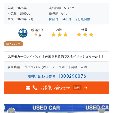
年式
2025年
走行距離
504Km
排気量
1800cc
修復歴
なし
車検
2028年02月
保証付：24ヶ月・走行無制限
内装
外装
総合評価
6
点
3点中
3点中
3点の
3点の
購入パック
評価
評価
元デモカーのレイバック！外装ＯＰ装備でスタイリッシュな一台！！
在庫店舗
富士スバル（株） カースポット前橋・吉岡
1000290076
お問い合わせ番号
お問い合わせ
無料