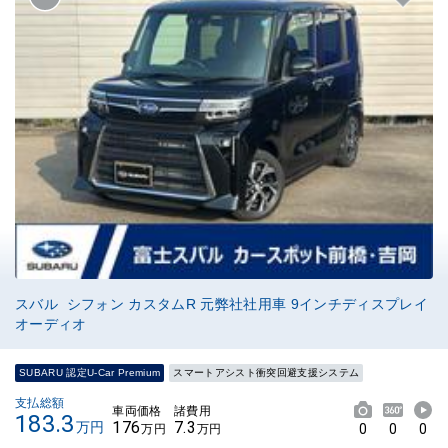
スバル シフォン カスタムR 元弊社社用車 9インチディスプレイ
オーディオ
SUBARU 認定U-Car Premium
スマートアシスト衝突回避支援システム
支払総額
車両価格
諸費用
183.3
176
7.3
万円
0
0
0
万円
万円