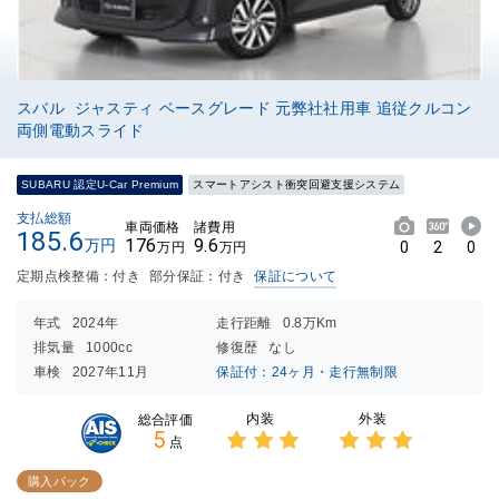
スバル ジャスティ ベースグレード 元弊社社用車 追従クルコン
両側電動スライド
SUBARU 認定U-Car Premium
スマートアシスト衝突回避支援システム
支払総額
車両価格
諸費用
185.6
176
9.6
万円
0
2
0
万円
万円
定期点検整備：付き
部分保証：付き
保証について
年式
2024年
走行距離
0.8万Km
排気量
1000cc
修復歴
なし
車検
2027年11月
保証付：24ヶ月・走行無制限
内装
外装
総合評価
5
点
3点中
3点中
3点の
3点の
購入パック