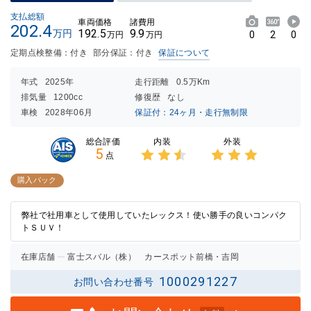
支払総額
車両価格
諸費用
202.4
192.5
9.9
万円
0
2
0
万円
万円
定期点検整備：付き
部分保証：付き
保証について
年式
2025年
走行距離
0.5万Km
排気量
1200cc
修復歴
なし
車検
2028年06月
保証付：24ヶ月・走行無制限
内装
外装
総合評価
5
点
3点中
3点中
2.5点
3点の
購入パック
の評価
評価
弊社で社用車として使用していたレックス！使い勝手の良いコンパク
トＳＵＶ！
在庫店舗
富士スバル（株） カースポット前橋・吉岡
1000291227
お問い合わせ番号