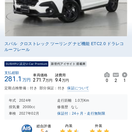
スバル クロストレック ツーリング ナビ機能 ETC2.0 ドラレコ
ルーフレール
SUBARU 認定U-Car Premium
新世代アイサイト 搭載車
支払総額
車両価格
諸費用
281.1
271.7
9.4
万円
0
2
1
万円
万円
定期点検整備：付き
部分保証：付き
保証について
年式
2024年
走行距離
1.0万Km
排気量
2000cc
修復歴
なし
車検
2027年02月
保証付：24ヶ月・走行無制限
内装
外装
総合評価
5
点