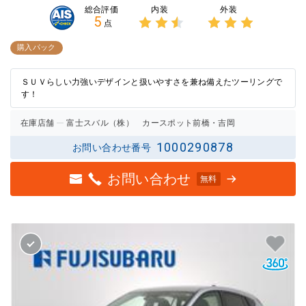
内装
外装
総合評価
5
点
3点中
3点中
2.5点
3点の
購入パック
の評価
評価
ＳＵＶらしい力強いデザインと扱いやすさを兼ね備えたツーリングで
す！
在庫店舗
富士スバル（株） カースポット前橋・吉岡
1000290878
お問い合わせ番号
お問い合わせ
無料