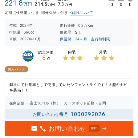
221.8
214.5
7.3
万円
0
0
0
万円
万円
定期点検整備：付き
部分保証：付き
保証について
年式
2024年
走行距離
0.2万Km
排気量
660cc
修復歴
なし
車検
2027年10月
保証付：24ヶ月・走行無制限
内装
外装
総合評価
6
点
3点中
3点中
3点の
3点の
購入パック
評価
評価
弊社にて社用車として使用していたシフォントライです！大型のナビ
を装備！！
在庫店舗
富士スバル（株） カースポット前橋・吉岡
1000292026
お問い合わせ番号
お問い合わせ
無料