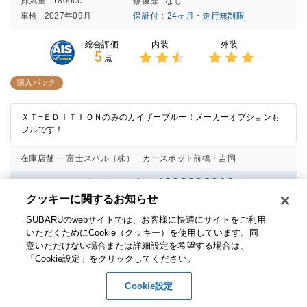
排気量
1800cc
修復歴
なし
車検
2027年09月
保証付：24ヶ月・走行無制限
内装
外装
総合評価
5
点
3点中
3点中
2.5点
3点の
購入パック
の評価
評価
ＸＴ−ＥＤＩＴＩＯＮのみのカイザーブルー！メーカーオプションも
フルです！
在庫店舗
富士スバル（株） カースポット前橋・吉岡
1000292960
お問い合わせ番号
クッキーに関するお知らせ​
お問い合わせ
無料
SUBARUのwebサイトでは、お客様に快適にサイトをご利用
いただくためにCookie（クッキー）を使用しています。​ 同
意いただけない場合または詳細設定を希望する場合は、
「Cookie設定」をクリックしてください。​
Cookie設定