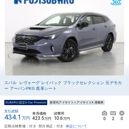
スバル レヴォーグ レイバック ブラックセレクション 元デモカ
ー アーバンPKG 黒革シート
SUBARU 認定U-Car Premium
新世代アイサイト＋アイサイトX 搭載車
支払総額
車両価格
諸費用
434.1
423.5
10.6
万円
0
2
0
万円
万円
定期点検整備：付き
部分保証：付き
保証について