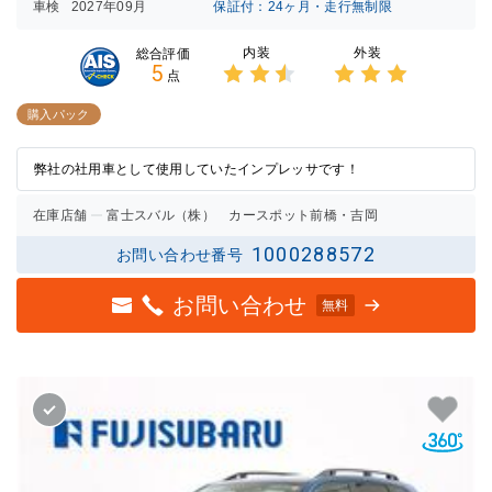
車検
2027年09月
保証付：24ヶ月・走行無制限
内装
外装
総合評価
5
点
3点中
3点中
2.5点
3点の
購入パック
の評価
評価
弊社の社用車として使用していたインプレッサです！
在庫店舗
富士スバル（株） カースポット前橋・吉岡
1000288572
お問い合わせ番号
お問い合わせ
無料