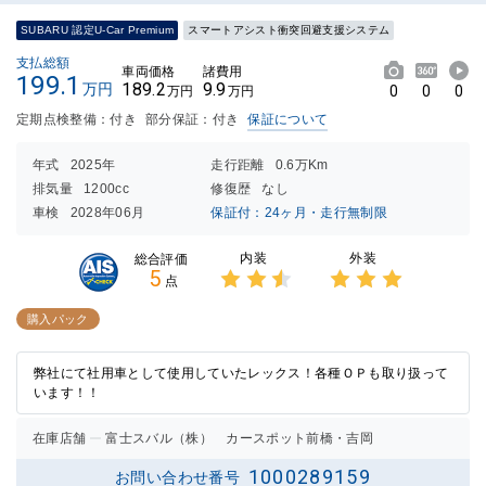
SUBARU 認定U-Car Premium
スマートアシスト衝突回避支援システム
支払総額
車両価格
諸費用
199.1
189.2
9.9
万円
0
0
0
万円
万円
定期点検整備：付き
部分保証：付き
保証について
年式
2025年
走行距離
0.6万Km
排気量
1200cc
修復歴
なし
車検
2028年06月
保証付：24ヶ月・走行無制限
内装
外装
総合評価
5
点
3点中
3点中
2.5点
3点の
購入パック
の評価
評価
弊社にて社用車として使用していたレックス！各種ＯＰも取り扱って
います！！
在庫店舗
富士スバル（株） カースポット前橋・吉岡
1000289159
お問い合わせ番号