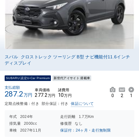
スバル クロストレック ツーリング B型 ナビ機能付11.6インチ
ディスプレイ
SUBARU 認定U-Car Premium
新世代アイサイト 搭載車
支払総額
車両価格
諸費用
287.2
277.2
10
万円
0
2
1
万円
万円
定期点検整備：付き
部分保証：付き
保証について
年式
2024年
走行距離
1.7万Km
排気量
2000cc
修復歴
なし
車検
2027年11月
保証付：24ヶ月・走行無制限