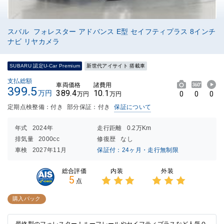
スバル フォレスター アドバンス E型 セイフティプラス 8インチ
ナビ リヤカメラ
SUBARU 認定U-Car Premium
新世代アイサイト 搭載車
支払総額
車両価格
諸費用
399.5
389.4
10.1
万円
0
0
0
万円
万円
定期点検整備：付き
部分保証：付き
保証について
年式
2024年
走行距離
0.2万Km
排気量
2000cc
修復歴
なし
車検
2027年11月
保証付：24ヶ月・走行無制限
内装
外装
総合評価
5
点
3点中
3点中
3点の
3点の
購入パック
評価
評価
最終型のフォレスター！ルーフレールやセイフティプラスなど人気Ｏ