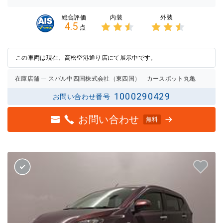
内装
外装
総合評価
4.5
点
3点中
3点中
2.5点
2.5点
の評価
の評価
この車両は現在、高松空港通り店にて展示中です。
在庫店舗
スバル中四国株式会社（東四国） カースポット丸亀
1000290429
お問い合わせ番号
お問い合わせ
無料