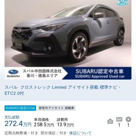
スバル クロストレック Limited アイサイト搭載 標準ナビ・
ETC2.0付
SUBARU 認定U-Car
新世代アイサイト 搭載車
支払総額
車両価格
諸費用
272.4
258.5
13.9
万円
1
1
万円
万円
定期点検整備：付き
部分保証：付き
保証について