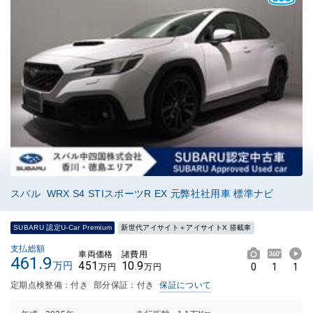
スバル WRX S4 STIスポーツR EX 元弊社社用車 標準ナビ
SUBARU 認定U-Car Premium
新世代アイサイト＋アイサイトX 搭載車
支払総額
車両価格
諸費用
461.9
451
10.9
万円
0
1
1
万円
万円
定期点検整備：付き
部分保証：付き
保証について