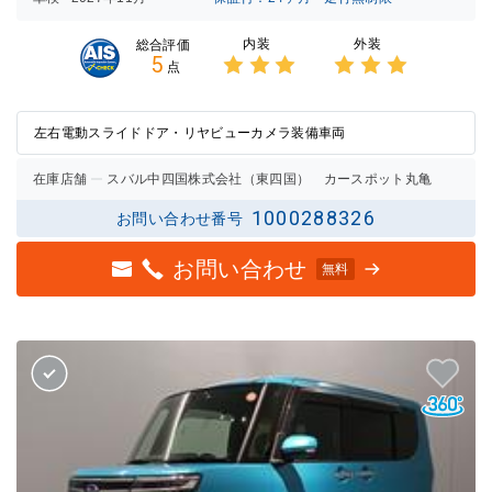
内装
外装
総合評価
5
点
3点中
3点中
3点の
3点の
評価
評価
左右電動スライドドア・リヤビューカメラ装備車両
在庫店舗
スバル中四国株式会社（東四国） カースポット丸亀
1000288326
お問い合わせ番号
お問い合わせ
無料