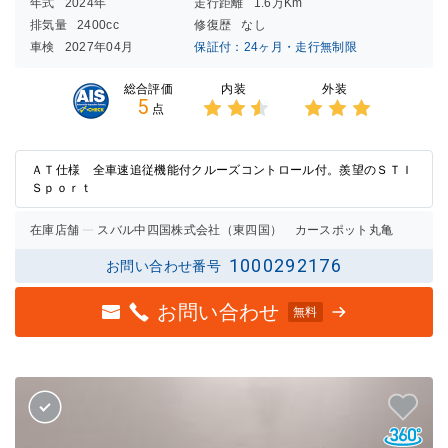
年式
2024年
走行距離
1.6万Km
排気量
2400cc
修復歴
なし
車検
2027年04月
保証付：24ヶ月・走行無制限
内装
外装
総合評価
5
点
3点中
3点中
2.5点
3点の
の評価
評価
ＡＴ仕様 全車速追従機能付クルーズコントロール付。羨望のＳＴＩ
Ｓｐｏｒｔ
在庫店舗
スバル中四国株式会社（東四国） カースポット丸亀
1000292176
お問い合わせ番号
お問い合わせ
無料