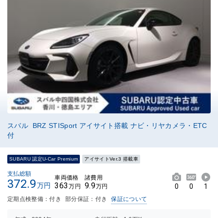
スバル BRZ STISport アイサイト搭載 ナビ・リヤカメラ・ETC
付
SUBARU 認定U-Car Premium
アイサイトVer.3 搭載車
支払総額
車両価格
諸費用
372.9
363
9.9
万円
0
0
1
万円
万円
定期点検整備：付き
部分保証：付き
保証について