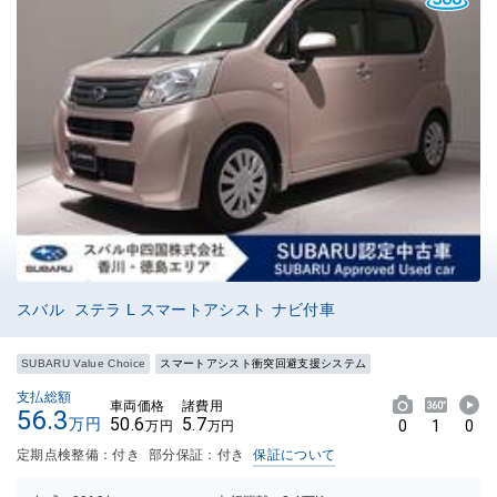
スバル ステラ L スマートアシスト ナビ付車
SUBARU Value Choice
スマートアシスト衝突回避支援システム
支払総額
車両価格
諸費用
56.3
50.6
5.7
万円
0
1
0
万円
万円
定期点検整備：付き
部分保証：付き
保証について