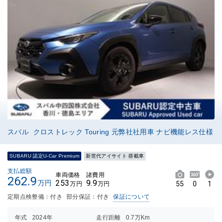
スバル クロストレック Touring 元弊社社用車 ナビ機能レス仕様
SUBARU 認定U-Car Premium
新世代アイサイト 搭載車
支払総額
車両価格
諸費用
262.9
253
9.9
万円
55
0
1
万円
万円
定期点検整備：付き
部分保証：付き
保証について
年式
2024年
走行距離
0.7万Km