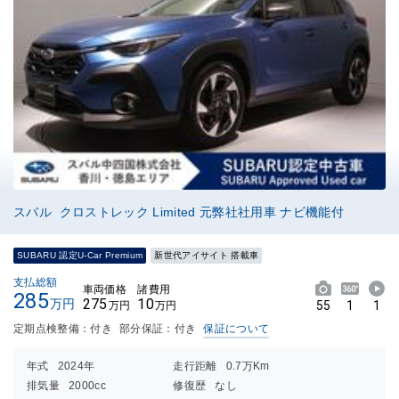
スバル クロストレック Limited 元弊社社用車 ナビ機能付
SUBARU 認定U-Car Premium
新世代アイサイト 搭載車
支払総額
車両価格
諸費用
285
275
10
万円
55
1
1
万円
万円
定期点検整備：付き
部分保証：付き
保証について
年式
2024年
走行距離
0.7万Km
排気量
2000cc
修復歴
なし