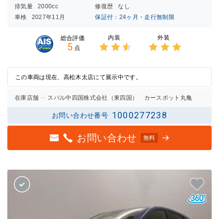
排気量
2000cc
修復歴
なし
車検
2027年11月
保証付：24ヶ月・走行無制限
内装
外装
総合評価
5
点
3点中
3点中
2.5点
3点の
の評価
評価
この車両は現在、高松木太店にて展示中です。
在庫店舗
スバル中四国株式会社（東四国） カースポット丸亀
1000277238
お問い合わせ番号
お問い合わせ
無料