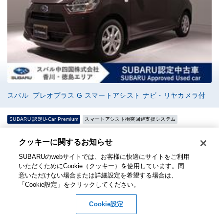
スバル プレオプラス G スマートアシスト ナビ・リヤカメラ付
SUBARU 認定U-Car Premium
スマートアシスト衝突回避支援システム
支払総額
車両価格
諸費用
109.5
クッキーに関するお知らせ​
104.5
5
万円
0
0
0
万円
万円
SUBARUのwebサイトでは、お客様に快適にサイトをご利用
定期点検整備：付き
部分保証：付き
保証について
いただくためにCookie（クッキー）を使用しています。​ 同
意いただけない場合または詳細設定を希望する場合は、
年式
2024年
走行距離
0.2万Km
「Cookie設定」をクリックしてください。​
排気量
660cc
修復歴
なし
車検
2027年11月
保証付：24ヶ月・走行無制限
Cookie設定