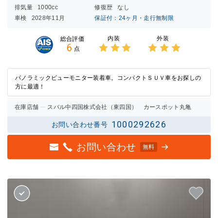
排気量
1000cc
修復歴
なし
車検
2028年11月
保証付：24ヶ月・走行無制限
内装
外装
総合評価
6
点
3点中
3点中
3点の
3点の
評価
評価
パノラミックビューモニター装着車。コンパクトＳＵＶ車をお探しの
方に最適！
在庫店舗
スバル中四国株式会社（東四国） カースポット丸亀
1000292626
お問い合わせ番号
お問い合わせ
無料