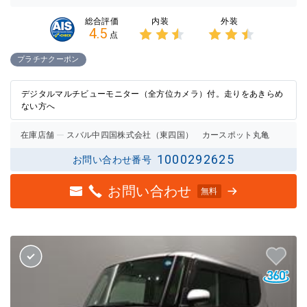
内装
外装
総合評価
4.5
点
3点中
3点中
2.5点
2.5点
プラチナクーポン
の評価
の評価
デジタルマルチビューモニター（全方位カメラ）付。走りをあきらめ
ない方へ
在庫店舗
スバル中四国株式会社（東四国） カースポット丸亀
1000292625
お問い合わせ番号
お問い合わせ
無料