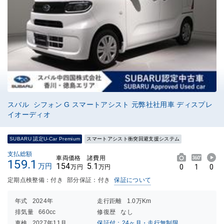
スバル シフォン G スマートアシスト 元弊社社用車 ディスプレ
イオーディオ
SUBARU 認定U-Car Premium
スマートアシスト衝突回避支援システム
支払総額
車両価格
諸費用
159.1
154
5.1
万円
0
1
0
万円
万円
定期点検整備：付き
部分保証：付き
保証について
年式
2024年
走行距離
1.0万Km
排気量
660cc
修復歴
なし
車検
2027年11月
保証付：24ヶ月・走行無制限