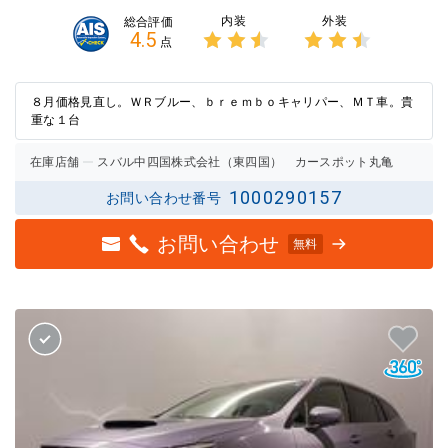
内装
外装
総合評価
4.5
点
3点中
3点中
2.5点
2.5点
の評価
の評価
８月価格見直し。ＷＲブルー、ｂｒｅｍｂｏキャリパー、ＭＴ車。貴
重な１台
在庫店舗
スバル中四国株式会社（東四国） カースポット丸亀
1000290157
お問い合わせ番号
お問い合わせ
無料