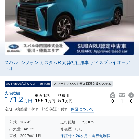
スバル シフォン カスタムR 元弊社社用車 ディスプレイオーデ
ィオ
SUBARU 認定U-Car Premium
スマートアシスト衝突回避支援システム
支払総額
車両価格
諸費用
171.2
166.1
5.1
万円
0
1
0
万円
万円
定期点検整備：付き
部分保証：付き
保証について
年式
2024年
走行距離
1.2万Km
排気量
660cc
修復歴
なし
車検
2027年11月
保証付：24ヶ月・走行無制限