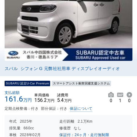
スバル シフォン G 元弊社社用車 ディスプレイオーディオ
SUBARU 認定U-Car Premium
スマートアシスト衝突回避支援システム
支払総額
車両価格
諸費用
161.6
156.2
5.4
万円
0
1
0
万円
万円
定期点検整備：付き
部分保証：付き
保証について
年式
2025年
走行距離
2.1万Km
排気量
660cc
修復歴
なし
車検
2028年02月
保証付：24ヶ月・走行無制限