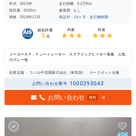
年式
2025年
走行距離
0.3万Km
排気量
2000cc
修復歴
なし
車検
2028年12月
保証付：24ヶ月・走行無制限
内装
外装
総合評価
5
点
3点中
3点中
3点の
3点の
評価
評価
メーカーＯＰ：Ｆシートヒーター、ステアリングヒーター装着 人気
のグレー色
在庫店舗
スバル中四国株式会社（東四国） カースポット丸亀
1000293043
お問い合わせ番号
お問い合わせ
無料