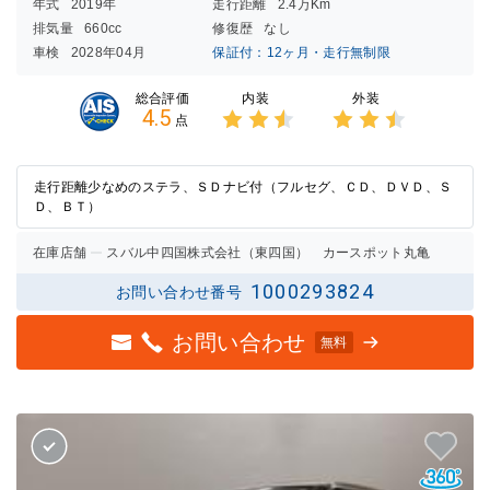
年式
2019年
走行距離
2.4万Km
排気量
660cc
修復歴
なし
車検
2028年04月
保証付：12ヶ月・走行無制限
内装
外装
総合評価
4.5
点
3点中
3点中
2.5点
2.5点
の評価
の評価
走行距離少なめのステラ、ＳＤナビ付（フルセグ、ＣＤ、ＤＶＤ、Ｓ
Ｄ、ＢＴ）
在庫店舗
スバル中四国株式会社（東四国） カースポット丸亀
1000293824
お問い合わせ番号
お問い合わせ
無料