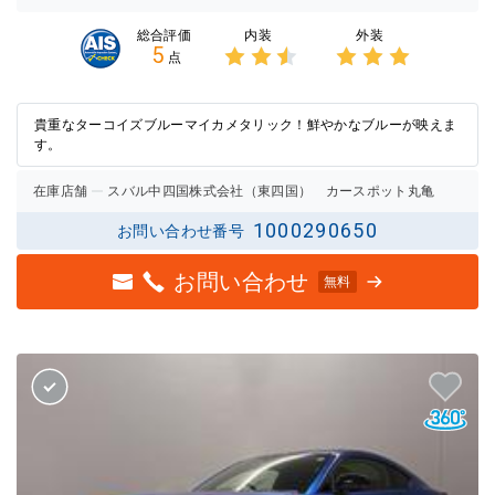
内装
外装
総合評価
5
点
3点中
3点中
2.5点
3点の
の評価
評価
貴重なターコイズブルーマイカメタリック！鮮やかなブルーが映えま
す。
在庫店舗
スバル中四国株式会社（東四国） カースポット丸亀
1000290650
お問い合わせ番号
お問い合わせ
無料