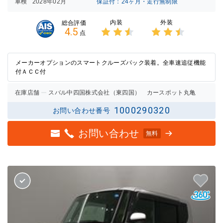
車検
2028年02月
保証付：24ヶ月・走行無制限
内装
外装
総合評価
4.5
点
3点中
3点中
2.5点
2.5点
の評価
の評価
メーカーオプションのスマートクルーズパック装着。全車速追従機能
付ＡＣＣ付
在庫店舗
スバル中四国株式会社（東四国） カースポット丸亀
1000290320
お問い合わせ番号
お問い合わせ
無料