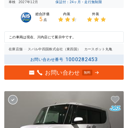
車検
2027年12月
保証付：24ヶ月・走行無制限
内装
外装
総合評価
5
点
3点中
3点中
2.5点
3点の
の評価
評価
この車両は現在、川内店にて展示中です。
在庫店舗
スバル中四国株式会社（東四国） カースポット丸亀
1000282453
お問い合わせ番号
お問い合わせ
無料