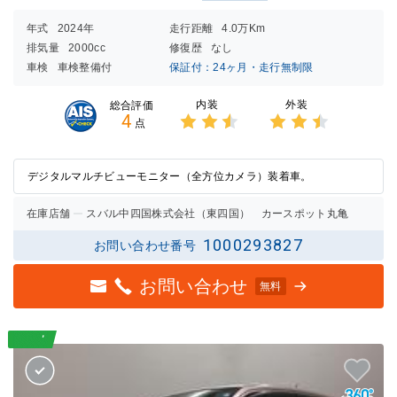
年式
2024年
走行距離
4.0万Km
排気量
2000cc
修復歴
なし
車検
車検整備付
保証付：24ヶ月・走行無制限
内装
外装
総合評価
4
点
3点中
3点中
2.5点
2.5点
の評価
の評価
デジタルマルチビューモニター（全方位カメラ）装着車。
在庫店舗
スバル中四国株式会社（東四国） カースポット丸亀
1000293827
お問い合わせ番号
お問い合わせ
無料