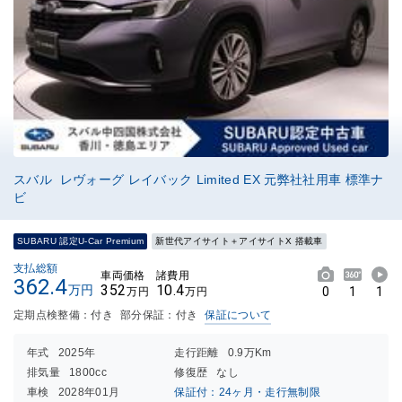
スバル レヴォーグ レイバック Limited EX 元弊社社用車 標準ナ
ビ
SUBARU 認定U-Car Premium
新世代アイサイト＋アイサイトX 搭載車
支払総額
車両価格
諸費用
362.4
352
10.4
万円
0
1
1
万円
万円
定期点検整備：付き
部分保証：付き
保証について
年式
2025年
走行距離
0.9万Km
排気量
1800cc
修復歴
なし
車検
2028年01月
保証付：24ヶ月・走行無制限