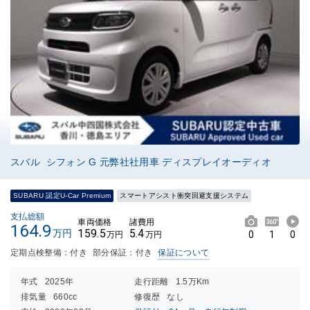
スバル シフォン G 元弊社社用車 ディスプレイオーディオ
SUBARU 認定U-Car Premium
スマートアシスト衝突回避支援システム
支払総額
車両価格
諸費用
164.9
159.5
5.4
万円
0
1
0
万円
万円
定期点検整備：付き
部分保証：付き
保証について
年式
2025年
走行距離
1.5万Km
排気量
660cc
修復歴
なし