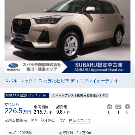
スバル レックス G 元弊社社用車 ディスプレイオーディオ
SUBARU 認定U-Car Premium
スマートアシスト衝突回避支援システム
支払総額
車両価格
諸費用
226.5
216.7
9.8
万円
0
1
0
万円
万円
定期点検整備：付き
部分保証：付き
保証について
年式
2025年
走行距離
0.4万Km