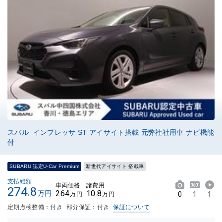
スバル インプレッサ ST アイサイト搭載 元弊社社用車 ナビ機能
付
SUBARU 認定U-Car Premium
新世代アイサイト 搭載車
支払総額
車両価格
諸費用
274.8
264
10.8
万円
0
1
1
万円
万円
定期点検整備：付き
部分保証：付き
保証について