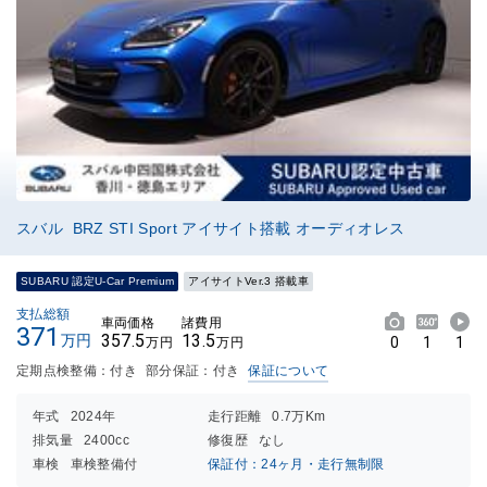
スバル BRZ STI Sport アイサイト搭載 オーディオレス
SUBARU 認定U-Car Premium
アイサイトVer.3 搭載車
支払総額
車両価格
諸費用
371
357.5
13.5
万円
0
1
1
万円
万円
定期点検整備：付き
部分保証：付き
保証について
年式
2024年
走行距離
0.7万Km
排気量
2400cc
修復歴
なし
車検
車検整備付
保証付：24ヶ月・走行無制限