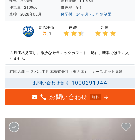
年式
2025年
走行距離
1.1万Km
排気量
2400cc
修復歴
なし
車検
2028年01月
保証付：24ヶ月・走行無制限
内装
外装
総合評価
5
点
3点中
3点中
2.5点
3点の
の評価
評価
８月価格見直し。希少なセラミックホワイト 現在、新車では手に入
りません！
在庫店舗
スバル中四国株式会社（東四国） カースポット丸亀
1000291944
お問い合わせ番号
お問い合わせ
無料