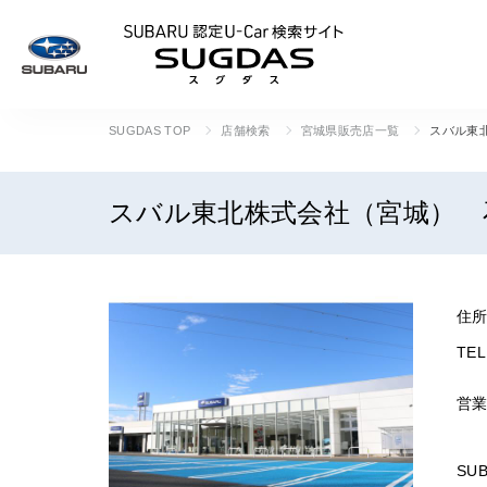
SUBARU 認定U
SUGDAS TOP
店舗検索
宮城県販売店一覧
スバル東
スバル東北株式会社（宮城） 
住
TEL
営
SU