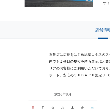
す！
店舗情
石巻店は店長をはじめ総勢１６名のス
内でも２番目の規模を誇る展示場と豊
リアのお客様にご利用いただいており
ポート。安心のＳＵＢＡＲＵ認定Ｕ−
2026年8月
日
月
火
水
木
金
土