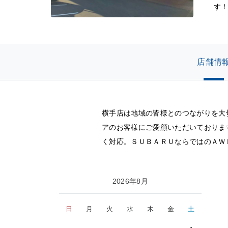
す！
店舗情
横手店は地域の皆様とのつながりを大
アのお客様にご愛顧いただいておりま
く対応。ＳＵＢＡＲＵならではのＡＷ
2026年8月
日
月
火
水
木
金
土