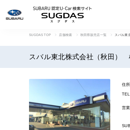
SUBARU 認定U
SUGDAS TOP
店舗検索
秋田県販売店一覧
スバル東
スバル東北株式会社（秋田） 
住
TEL
営
SU