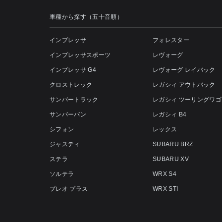
車種から探す（五十音順）
インプレッサ
フォレスター
インプレッサスポーツ
レヴォーグ
インプレッサ G4
レヴォーグ レイバック
クロストレック
レガシィ アウトバック
サンバートラック
レガシィ ツーリングワゴ
サンバーバン
レガシィ B4
シフォン
レックス
ジャスティ
SUBARU BRZ
ステラ
SUBARU XV
ソルテラ
WRX S4
プレオ プラス
WRX STI