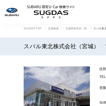
SUBARU 認定U
SUGDAS TOP
店舗検索
宮城県販売店一覧
スバル東
スバル東北株式会社（宮城） 
住
TEL
営
SU