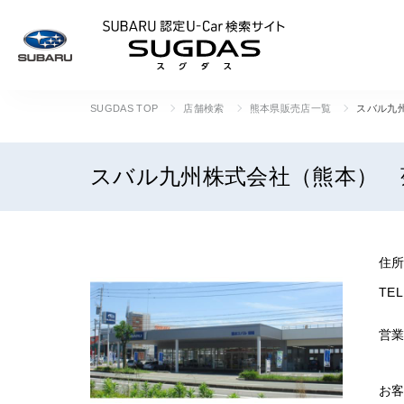
SUBARU 認定U
SUGDAS TOP
店舗検索
熊本県販売店一覧
スバル九
スバル九州株式会社（熊本） 
住
TEL
営
お