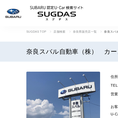
SUBARU 認定U
SUGDAS TOP
店舗検索
奈良県販売店一覧
奈良スバ
奈良スバル自動車（株） カー
住
TEL
営
お客
U-