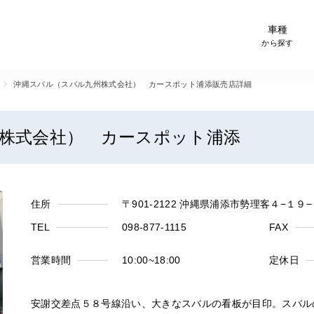
-Car検索サイト スグダス
車種
から探す
沖縄スバル（スバル九州株式会社） カースポット浦添販売店詳細
株式会社） カースポット浦添
住所
〒901-2122 沖縄県浦添市勢理客４−１９−
TEL
098-877-1115
FAX
営業時間
10:00~18:00
定休日
安謝交差点５８号線沿い、大きなスバルの看板が目印。スバル