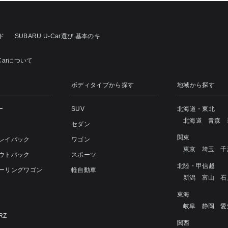
ド
SUBARU U-Car選び 基本のキ
-Carについて
ボディタイプから探す
地域から探す
ー
SUV
北海道・東北
北海道
青森
セダン
関東
 レイバック
ワゴン
東京
埼玉
千
アウトバック
スポーツ
北陸・甲信越
ツーリングワゴン
軽自動車
新潟
富山
石
4
東海
岐阜
静岡
愛
RZ
関西