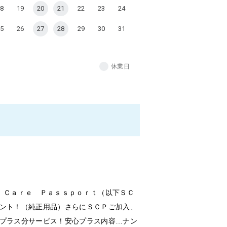
8
19
20
21
22
23
24
5
26
27
28
29
30
31
休業日
 Ｃａｒｅ Ｐａｓｓｐｏｒｔ（以下ＳＣ
ント！（純正用品）さらにＳＣＰご加入、
プラス分サービス！安心プラス内容…ナン