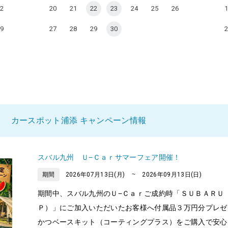
2
20
21
22
23
24
25
26
1
9
27
28
29
30
2
 カースポット浦添 キャンペーン情報
スバル九州 Ｕ−Ｃａｒサマーフェア開催！
期間
2026年07月13日(月)
~
2026年09月13日(日)
期間中、スバル九州のＵ−Ｃａｒご成約時「ＳＵＢＡＲＵ
Ｐ）」にご加入いただいたお客様へ付属品３万円分プレゼ
かつベースキット（コーティングプラス）をご購入で安心