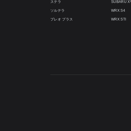
ステラ
SUBARU X
ソルテラ
WRX S4
プレオ プラス
WRX STI