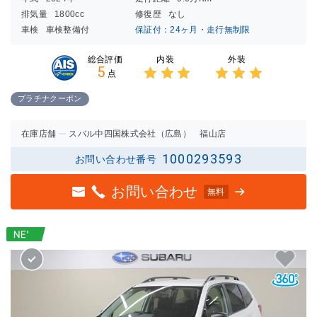
排気量
1800cc
修復歴
なし
車検
車検整備付
保証付：24ヶ月・走行無制限
内装
外装
総合評価
5
点
3点中
3点中
3点の
3点の
プラチナクーポン
評価
評価
在庫店舗
スバル中四国株式会社（広島） 福山店
1000293593
お問い合わせ番号
お問い合わせ
無料