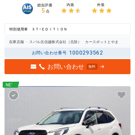
内装
外装
総合評価
5
点
3点中
3点中
2.5点
3点の
の評価
評価
特別使用車 ＸＴ−ＥＤＩＴＩＯＮ
在庫店舗
スバル北信越株式会社（北陸） カースポットとやま
1000293562
お問い合わせ番号
お問い合わせ
無料