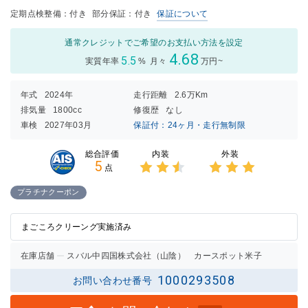
定期点検整備：付き
部分保証：付き
保証について
通常クレジットでご希望のお支払い方法を設定
4.68
5.5
実質年率
%
月々
万円~
年式
2024年
走行距離
2.6万Km
排気量
1800cc
修復歴
なし
車検
2027年03月
保証付：24ヶ月・走行無制限
内装
外装
総合評価
5
点
3点中
3点中
2.5点
3点の
プラチナクーポン
の評価
評価
まごころクリーング実施済み
在庫店舗
スバル中四国株式会社（山陰） カースポット米子
1000293508
お問い合わせ番号