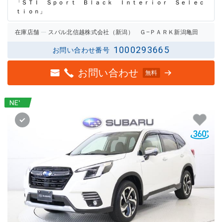
「ＳＴＩ Ｓｐｏｒｔ Ｂｌａｃｋ Ｉｎｔｅｒｉｏｒ Ｓｅｌｅｃ
ｔｉｏｎ」
在庫店舗
スバル北信越株式会社（新潟） Ｇ−ＰＡＲＫ新潟亀田
1000293665
お問い合わせ番号
お問い合わせ
無料