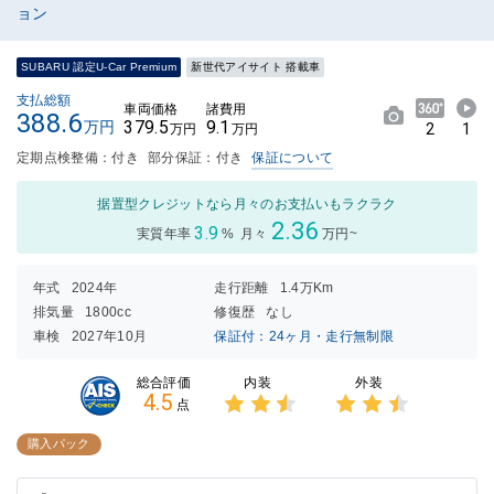
ョン
SUBARU 認定U-Car Premium
新世代アイサイト 搭載車
支払総額
車両価格
諸費用
388.6
379.5
9.1
万円
2
1
万円
万円
定期点検整備：付き
部分保証：付き
保証について
据置型クレジットなら月々のお支払いもラクラク
2.36
3.9
実質年率
%
月々
万円~
年式
2024年
走行距離
1.4万Km
排気量
1800cc
修復歴
なし
車検
2027年10月
保証付：24ヶ月・走行無制限
内装
外装
総合評価
4.5
点
3点中
3点中
2.5点
2.5点
購入パック
の評価
の評価