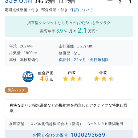
359.6
346.5
13.1
万円
2
1
万円
万円
定期点検整備：付き
部分保証：付き
保証について
据置型クレジットなら月々のお支払いもラクラク
2.1
3.9
実質年率
%
月々
万円~
年式
2024年
走行距離
1.2万Km
排気量
1800cc
修復歴
なし
車検
車検整備付
保証付：24ヶ月・走行無制限
内装
外装
総合評価
4.5
点
3点中
3点中
2.5点
2.5点
購入パック
の評価
の評価
爽快な走りと撥水装備などの機能性を両立したアクティブな特別仕様
車。
在庫店舗
スバル北信越株式会社（新潟） Ｇ−ＰＡＲＫ新潟亀田
1000293669
お問い合わせ番号