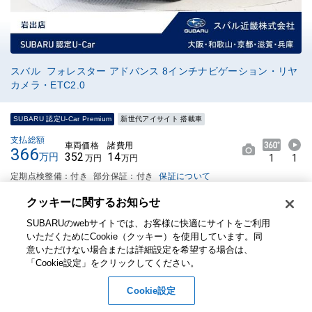
スバル フォレスター アドバンス 8インチナビゲーション・リヤ
カメラ・ETC2.0
SUBARU 認定U-Car Premium
新世代アイサイト 搭載車
支払総額
車両価格
諸費用
366
352
14
万円
1
1
万円
万円
定期点検整備：付き
部分保証：付き
保証について
クッキーに関するお知らせ​
通常クレジットでご希望のお支払い方法を設定
3.98
5.55
SUBARUのwebサイトでは、お客様に快適にサイトをご利用
実質年率
%
月々
万円~
いただくためにCookie（クッキー）を使用しています。​ 同
意いただけない場合または詳細設定を希望する場合は、
年式
2023年
走行距離
0.8万Km
「Cookie設定」をクリックしてください。​
排気量
2000cc
修復歴
なし
車検
車検整備付
保証付：24ヶ月・走行無制限
Cookie設定