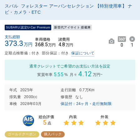
スバル フォレスター アーバンセレクション 【特別使用車】 ナ
ビ・カメラ・ETC
SUBARU 認定U-Car Premium
新世代アイサイト 搭載車
支払総額
車両価格
諸費用
373.3
368.5
4.8
万円
0
1
万円
万円
定期点検整備：付き
部分保証：付き
保証について
通常クレジットでご希望のお支払い方法を設定
4.12
5.55
実質年率
%
月々
万円~
年式
2025年
走行距離
0.7万Km
排気量
2000cc
修復歴
なし
車検
2028年03月
保証付：24ヶ月・走行無制限
内装
外装
総合評価
5
点
3点中
3点中
3点の
3点の
ゴールドクーポン
購入パック