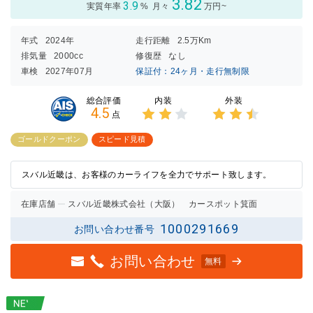
3.82
3.9
実質年率
%
月々
万円~
年式
2024年
走行距離
2.5万Km
排気量
2000cc
修復歴
なし
車検
2027年07月
保証付：24ヶ月・走行無制限
内装
外装
総合評価
4.5
点
3点中
3点中
2点の
2.5点
ゴールドクーポン
スピード見積
評価
の評価
スバル近畿は、お客様のカーライフを全力でサポート致します。
在庫店舗
スバル近畿株式会社（大阪） カースポット箕面
1000291669
お問い合わせ番号
お問い合わせ
無料