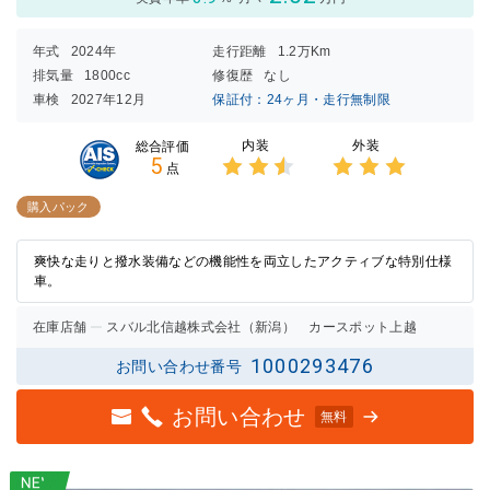
年式
2024年
走行距離
1.2万Km
排気量
1800cc
修復歴
なし
車検
2027年12月
保証付：24ヶ月・走行無制限
内装
外装
総合評価
5
点
3点中
3点中
2.5点
3点の
購入パック
の評価
評価
爽快な走りと撥水装備などの機能性を両立したアクティブな特別仕様
車。
在庫店舗
スバル北信越株式会社（新潟） カースポット上越
1000293476
お問い合わせ番号
お問い合わせ
無料