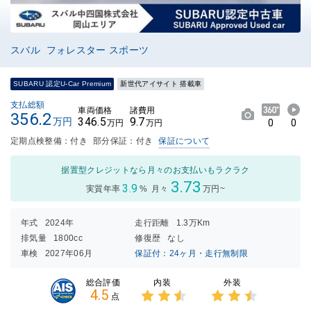
スバル フォレスター スポーツ
SUBARU 認定U-Car Premium
新世代アイサイト 搭載車
支払総額
車両価格
諸費用
356.2
346.5
9.7
万円
0
0
万円
万円
定期点検整備：付き
部分保証：付き
保証について
据置型クレジットなら月々のお支払いもラクラク
3.73
3.9
実質年率
%
月々
万円~
年式
2024年
走行距離
1.3万Km
排気量
1800cc
修復歴
なし
車検
2027年06月
保証付：24ヶ月・走行無制限
内装
外装
総合評価
4.5
点
3点中
3点中