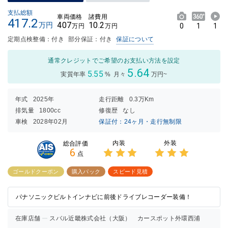
支払総額
車両価格
諸費用
417.2
407
10.2
万円
0
1
1
万円
万円
定期点検整備：付き
部分保証：付き
保証について
通常クレジットでご希望のお支払い方法を設定
5.64
5.55
実質年率
%
月々
万円~
年式
2025年
走行距離
0.3万Km
排気量
1800cc
修復歴
なし
車検
2028年02月
保証付：24ヶ月・走行無制限
内装
外装
総合評価
6
点
3点中
3点中
3点の
3点の
ゴールドクーポン
購入パック
スピード見積
評価
評価
パナソニックビルトインナビに前後ドライブレコーダー装備！
在庫店舗
スバル近畿株式会社（大阪） カースポット外環西浦