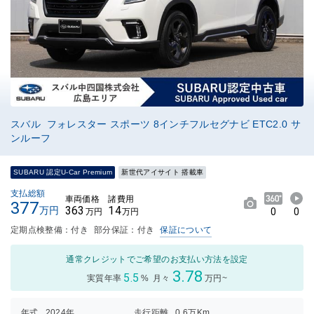
スバル フォレスター スポーツ 8インチフルセグナビ ETC2.0 サ
ンルーフ
SUBARU 認定U-Car Premium
新世代アイサイト 搭載車
支払総額
車両価格
諸費用
377
363
14
万円
0
0
万円
万円
定期点検整備：付き
部分保証：付き
保証について
通常クレジットでご希望のお支払い方法を設定
3.78
5.5
実質年率
%
月々
万円~
年式
2024年
走行距離
0.6万Km