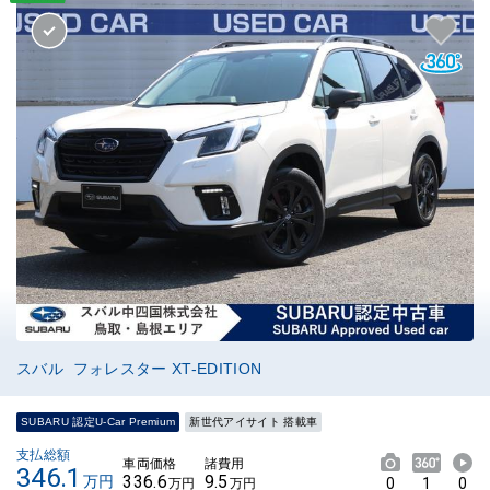
スバル フォレスター XT-EDITION
SUBARU 認定U-Car Premium
新世代アイサイト 搭載車
支払総額
車両価格
諸費用
346.1
336.6
9.5
万円
0
1
0
万円
万円