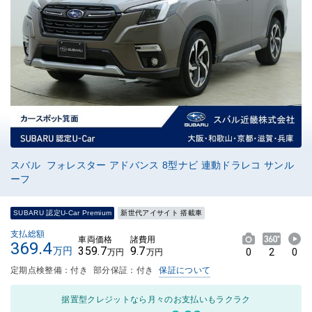
スバル フォレスター アドバンス 8型ナビ 連動ドラレコ サンル
ーフ
SUBARU 認定U-Car Premium
新世代アイサイト 搭載車
支払総額
車両価格
諸費用
369.4
359.7
9.7
万円
0
2
0
万円
万円
定期点検整備：付き
部分保証：付き
保証について
据置型クレジットなら月々のお支払いもラクラク