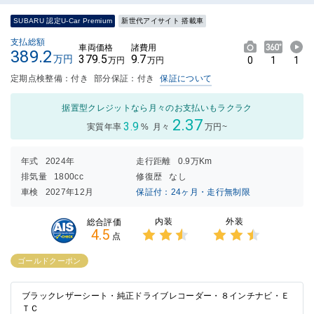
SUBARU 認定U-Car Premium
新世代アイサイト 搭載車
支払総額
車両価格
諸費用
389.2
379.5
9.7
万円
0
1
1
万円
万円
定期点検整備：付き
部分保証：付き
保証について
据置型クレジットなら月々のお支払いもラクラク
2.37
3.9
実質年率
%
月々
万円~
年式
2024年
走行距離
0.9万Km
排気量
1800cc
修復歴
なし
車検
2027年12月
保証付：24ヶ月・走行無制限
内装
外装
総合評価
4.5
点
3点中
3点中
2.5点
2.5点
ゴールドクーポン
の評価
の評価
ブラックレザーシート・純正ドライブレコーダー・８インチナビ・Ｅ
ＴＣ