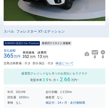
スバル フォレスター XT-エディション
SUBARU 認定U-Car Premium
新世代アイサイト 搭載車
支払総額
車両価格
諸費用
365
352
13
万円
0
0
万円
万円
定期点検整備：付き
部分保証：付き
保証について
据置型クレジットなら月々のお支払いもラクラク
2.66
3.9
実質年率
%
月々
万円~
年式
2024年
走行距離
1.3万Km
排気量
1800cc
修復歴
なし
車検
なし
保証付：24ヶ月・走行無制限