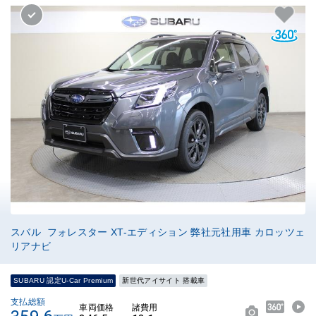
スバル フォレスター XT-エディション 弊社元社用車 カロッツェ
リアナビ
SUBARU 認定U-Car Premium
新世代アイサイト 搭載車
支払総額
車両価格
諸費用