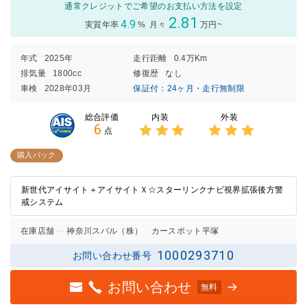
通常クレジットでご希望のお支払い方法を設定
2.81
4.9
実質年率
%
月々
万円~
年式
2025年
走行距離
0.4万Km
排気量
1800cc
修復歴
なし
車検
2028年03月
保証付：24ヶ月・走行無制限
内装
外装
総合評価
6
点
3点中
3点中
3点の
3点の
購入パック
評価
評価
新世代アイサイト＋アイサイトＸ☆スターリンクナビ視界拡張後方警
戒システム
在庫店舗
神奈川スバル（株） カースポット平塚
1000293710
お問い合わせ番号
お問い合わせ
無料