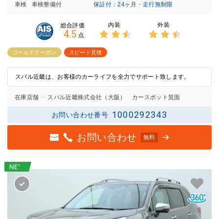
車検
車検整備付
保証付：24ヶ月・走行無制限
内装
外装
総合評価
4.5
点
3点中
3点中
2.5点
2.5点
ゴールドクーポン
スピード見積
の評価
の評価
スバル近畿は、お客様のカーライフを全力でサポート致します。
在庫店舗
スバル近畿株式会社（大阪） カースポット箕面
1000292343
お問い合わせ番号
お問い合わせ
無料