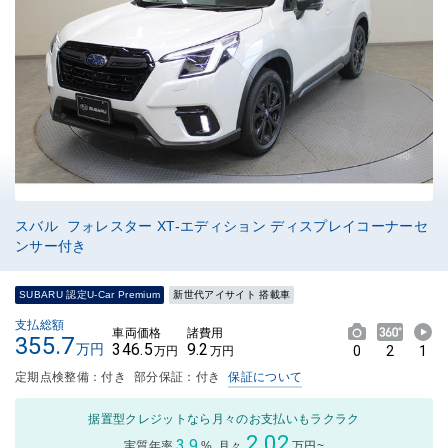
スバル フォレスター XT-エディション ディスプレイコーナーセ
ンサー付き
SUBARU 認定U-Car Premium
新世代アイサイト 搭載車
支払総額
車両価格
諸費用
355.7
346.5
9.2
万円
0
2
1
万円
万円
定期点検整備：付き
部分保証：付き
保証について
据置型クレジットなら月々のお支払いもラクラク
2.02
3.9
実質年率
%
月々
万円~