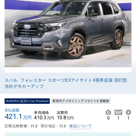
スバル フォレスター スポーツEXアイサイトX視界拡張 現行型
当社デモカーアップ
SUBARU 認定U-Car Premium
新世代アイサイト＋アイサイトX 搭載車
支払総額
車両価格
諸費用
421.1
410.3
10.8
万円
0
1
1
万円
万円
定期点検整備：付き
部分保証：付き
保証について