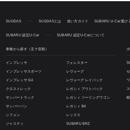
SUGDAS
SUGDASとは
使い方ガイド
SUBARU U-Car選
SUBARU 認定U-Car
SUBARU 認定U-Carについて
車種から探す（五十音順）
インプレッサ
フォレスター
S
インプレッサスポーツ
レヴォーグ
インプレッサ G4
レヴォーグ レイバック
クロストレック
レガシィ アウトバック
サンバートラック
レガシィ ツーリングワゴン
サンバーバン
レガシィ B4
シフォン
レックス
ジャスティ
SUBARU BRZ