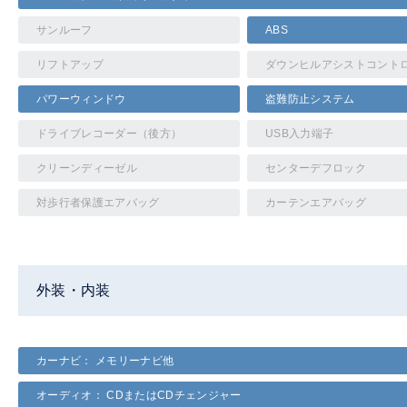
サンルーフ
ABS
リフトアップ
ダウンヒルアシストコント
パワーウィンドウ
盗難防止システム
ドライブレコーダー（後方）
USB入力端子
クリーンディーゼル
センターデフロック
対歩行者保護エアバッグ
カーテンエアバッグ
外装・内装
カーナビ： メモリーナビ他
オーディオ： CDまたはCDチェンジャー