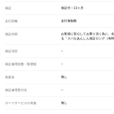
保証付：12ヶ月
保証
走行無制限
走行距離
お客様に安心してお乗り頂く為に、
保証内容
る「スバルあんしん保証ロング（有
--
保証項目
--
保証修理回数・限度額
無し
免責金
--
保証修理受付先
無し
ロードサービスの有無