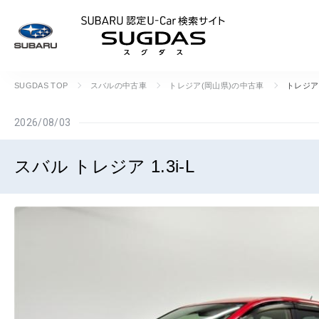
SUBARU 認定U
SUGDAS TOP
スバルの中古車
トレジア(岡山県)の中古車
トレジア 
2026/08/03
スバル トレジア 1.3i-L