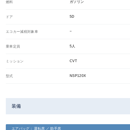
ガソリン
燃料
5D
ドア
−
エコカー減税対象車
5人
乗車定員
CVT
ミッション
NSP120X
型式
装備
エアバッグ： 運転席 ／ 助手席