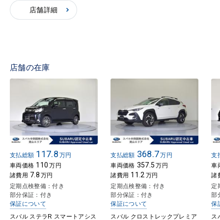
店舗詳細
店舗の在庫
117.8
368.7
支払総額
万円
支払総額
万円
支
110
357.5
車両価格
万円
車両価格
万円
車
7.8
11.2
諸費用
万円
諸費用
万円
諸
定期点検整備：付き
定期点検整備：付き
定
部分保証：付き
部分保証：付き
部
保証について
保証について
保
スバル ステラR スマートアシス
スバル クロストレックプレミア
ス