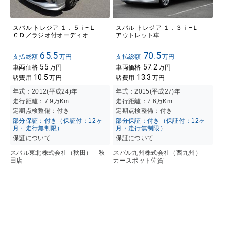
スバル トレジア １．５ｉ−Ｌ
スバル トレジア １．３ｉ−Ｌ
ＣＤ／ラジオ付オーディオ
アウトレット車
65.5
70.5
支払総額
万円
支払総額
万円
55
57.2
車両価格
万円
車両価格
万円
10.5
13.3
諸費用
万円
諸費用
万円
年式：
2012(平成24)年
年式：
2015(平成27)年
走行距離：
7.9万K
m
走行距離：
7.6万K
m
定期点検整備：付き
定期点検整備：付き
部分保証：付き（保証付：12ヶ
部分保証：付き（保証付：12ヶ
月・走行無制限）
月・走行無制限）
保証について
保証について
スバル東北株式会社（秋田） 秋
スバル九州株式会社（西九州）
田店
カースポット佐賀