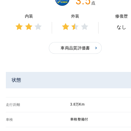
3.5
点
内装
外装
修復歴
なし
3点中
3点中
2点の
1.5点
評価
の評
車両品質評価書
価
状態
3.8万Km
走行距離
車検整備付
車検