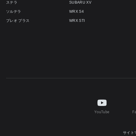
ステラ
SUBARU XV
ソルテラ
WRX S4
プレオ プラス
WRX STI
YouTube
F
サイト