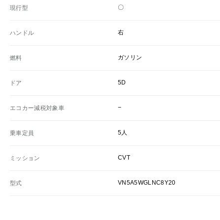
〇
現行型
右
ハンドル
ガソリン
燃料
5D
ドア
−
エコカー減税対象車
5人
乗車定員
CVT
ミッション
VN5A5WGLNC8Y20
型式