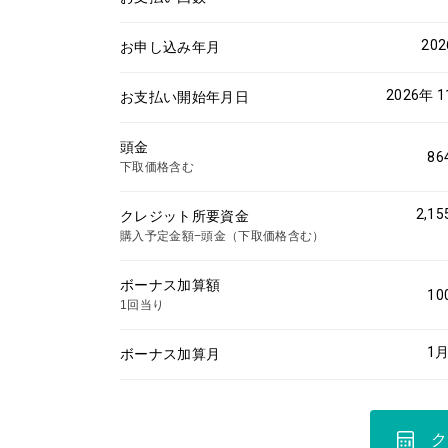
20
お申し込み年月
2026年 
お支払い開始年月日
頭金
86
下取価格含む
2,15
クレジット所要資金
購入予定金額−頭金（下取価格含む）
ボーナス加算額
10
1回当り
1
月
ボーナス加算月
ク