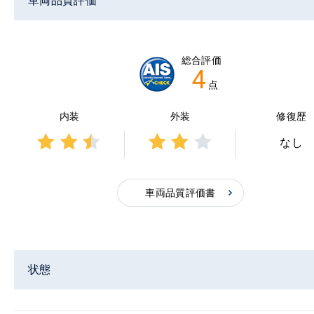
車両品質評価
総合評価
4
点
内装
外装
修復歴
なし
3点中
3点中
2.5点
2点の
の評
評価
車両品質評価書
価
状態