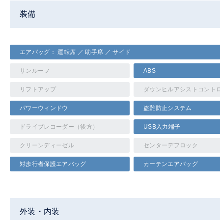
装備
エアバッグ： 運転席 ／ 助手席 ／ サイド
サンルーフ
ABS
リフトアップ
ダウンヒルアシストコント
パワーウィンドウ
盗難防止システム
ドライブレコーダー（後方）
USB入力端子
クリーンディーゼル
センターデフロック
対歩行者保護エアバッグ
カーテンエアバッグ
外装・内装