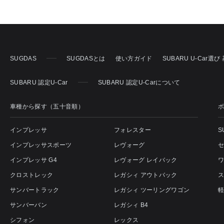
SUGDAS
SUGDASとは
使い方ガイド
SUBARU U-Car選
SUBARU 認定U-Car
SUBARU 認定U-Carについて
車種から探す（五十音順）
インプレッサ
フォレスター
S
インプレッサスポーツ
レヴォーグ
インプレッサ G4
レヴォーグ レイバック
クロストレック
レガシィ アウトバック
サンバートラック
レガシィ ツーリングワゴン
サンバーバン
レガシィ B4
シフォン
レックス