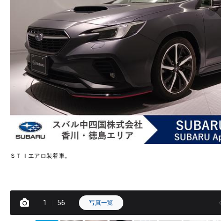
ＳＴＩエアロ装着車。
1
56
写真一覧