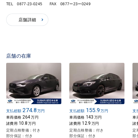
TEL 0877-23-0245
FAX 0877ー23ー0249
店舗詳細
店舗の在庫
274.8
155.9
支払総額
万円
支払総額
万円
支
264
143
車両価格
万円
車両価格
万円
車
10.8
12.9
諸費用
万円
諸費用
万円
諸
定期点検整備：付き
定期点検整備：付き
定
部分保証：付き
部分保証：付き
部