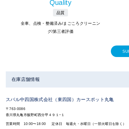
Quality
品質
全車、点検・整備済み/まごころクリーニン
グ/第三者評価
SU
在庫店舗情報
スバル中四国株式会社（東四国）カースポット丸亀
〒763-0086
香川県丸亀市飯野町西分甲４９１−１
営業時間 10:00〜18:00
定休日 毎週火・水曜日（一部火曜日を除く）