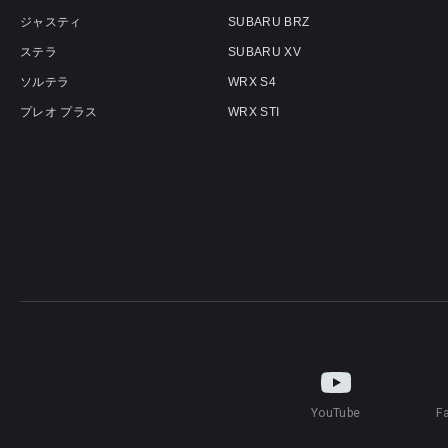
ジャスティ
SUBARU BRZ
ステラ
SUBARU XV
ソルテラ
WRX S4
プレオ プラス
WRX STI
YouTube
F