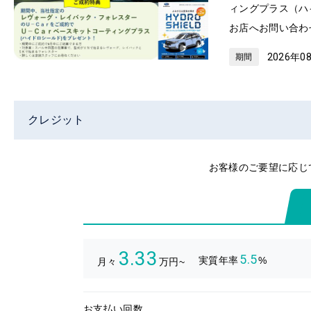
ィングプラス（ハ
お店へお問い合わ
2026年0
期間
クレジット
お客様のご要望に応じ
3.33
5.5
実質年率
%
月々
万円~
お支払い回数