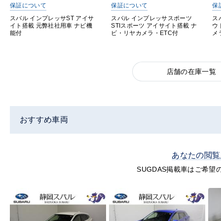
保証について
保証について
保
スバル インプレッサST アイサ
スバル インプレッサスポーツ
ス
イト搭載 元弊社社用車 ナビ機
STIスポーツ アイサイト搭載 ナ
ウ
能付
ビ・リヤカメラ・ETC付
メ
店舗の在庫一覧
おすすめ車両
あなたの閲覧
SUGDAS掲載車はご希