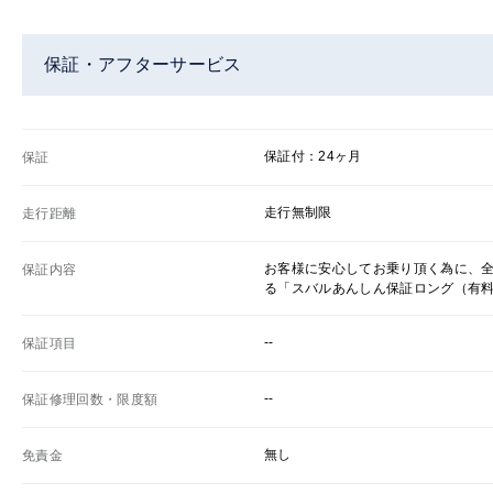
保証・アフターサービス
保証付：24ヶ月
保証
走行無制限
走行距離
お客様に安心してお乗り頂く為に、
保証内容
る「スバルあんしん保証ロング（有
--
保証項目
--
保証修理回数・限度額
無し
免責金