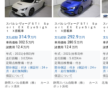
スバル レヴォーグ ＳＴＩ Ｓｐ
スバル レヴォーグ ＳＴＩ Ｓｐ
ス
ｏｒｔ ＥＸ ＥｙｅＳｉｇｈ
ｏｒｔ ＥＸ ＥｙｅＳｉｇｈ
ｏ
ｔ Ｘ搭載車
ｔ Ｘ搭載車
ｔ
314.9
292.9
支払総額
万円
支払総額
万円
支
302.5
280.5
車両価格
万円
車両価格
万円
車
12.4
12.4
諸費用
万円
諸費用
万円
諸
年式：
2021(令和3)年
年式：
2021(令和3)年
年
走行距離：
3.0万K
m
走行距離：
5.8万K
m
走
定期点検整備：付き
定期点検整備：付き
定
部分保証：付き（保証付：24ヶ
部分保証：付き（保証付：24ヶ
部
月・走行無制限）
月・走行無制限）
月
保証について
保証について
保
静岡スバル自動車（株） カース
静岡スバル自動車（株） カース
北海
ポット清水
ポット浜松