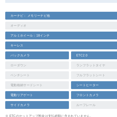
カーナビ： メモリーナビ他
オーディオ
アルミホイール：18インチ
キーレス
バックカメラ
ETC2.0
ローダウン
ランフラットタイヤ
ベンチシート
フルフラットシート
電動格納サードシート
シートヒーター
電動リアゲート
フロントカメラ
サイドカメラ
ルーフレール
※ ETCのセットアップ料金は支払総額に含まれていません。