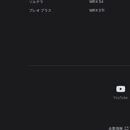
ソルテラ
WRX S4
プレオ プラス
WRX STI
YouTube
企業情報