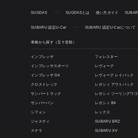
SUGDAS
SUGDASとは
使い方ガイド
SUBA
SUBARU 認定U-Car
SUBARU 認定U-Carについて
車種から探す（五十音順）
インプレッサ
フォレスター
インプレッサスポーツ
レヴォーグ
インプレッサ G4
レヴォーグ レイバック
クロストレック
レガシィ アウトバック
サンバートラック
レガシィ ツーリングワゴ
サンバーバン
レガシィ B4
シフォン
レックス
ジャスティ
SUBARU BRZ
ステラ
SUBARU XV