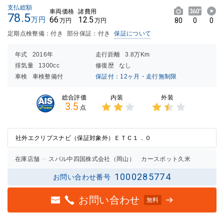
支払総額
車両価格
諸費用
78.5
66
12.5
万円
80
0
0
万円
万円
定期点検整備：付き
部分保証：付き
保証について
年式
2016年
走行距離
3.8万Km
排気量
1300cc
修復歴
なし
車検
車検整備付
保証付：12ヶ月・走行無制限
内装
外装
総合評価
3.5
点
3点中
3点中
2点の
1.5点
評価
の評価
社外エクリプスナビ（保証対象外）ＥＴＣ１．０
在庫店舗
スバル中四国株式会社（岡山） カースポット久米
1000285774
お問い合わせ番号
お問い合わせ
無料