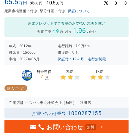
65.5
55
10.5
万円
76
0
0
万円
万円
定期点検整備：付き
部分保証：付き
保証について
通常クレジットでご希望のお支払い方法を設定
1.96
4.9
実質年率
%
月々
万円~
年式
2012年
走行距離
7.9万Km
排気量
1500cc
修復歴
なし
車検
2027年05月
保証付：12ヶ月・走行無制限
内装
外装
総合評価
4
点
3点中
3点中
2点の
2点の
購入パック
評価
評価
在庫店舗
スバル東北株式会社（秋田） 秋田店
1000287155
お問い合わせ番号
お問い合わせ
無料