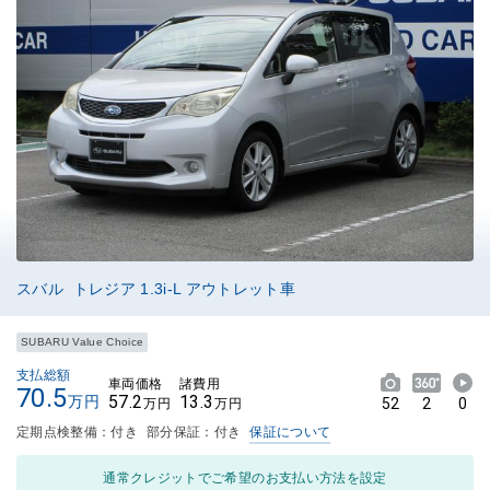
スバル トレジア 1.3i-L アウトレット車
SUBARU Value Choice
支払総額
車両価格
諸費用
70.5
57.2
13.3
万円
52
2
0
万円
万円
定期点検整備：付き
部分保証：付き
保証について
通常クレジットでご希望のお支払い方法を設定