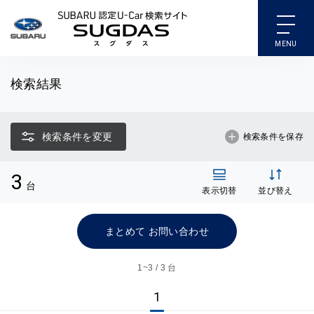
SUBARU 認定U-Car検索
検索結果
検索条件を変更
検索条件を保存
3
台
表示切替
並び替え
まとめて お問い合わせ
1~
3 / 3 台
1