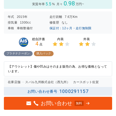
0.98
5.5
実質年率
%
月々
万円~
年式
2015年
走行距離
7.6万Km
排気量
1300cc
修復歴
なし
車検
車検整備付
保証付：12ヶ月・走行無制限
内装
外装
総合評価
4
点
3点中
3点中
2点の
2点の
プラチナクーポン
購入パック
評価
評価
【アウトレット】傷や凹みはそのまま販売の為、お得な価格となって
います。
在庫店舗
スバル九州株式会社（西九州） カースポット佐賀
1000291157
お問い合わせ番号
お問い合わせ
無料