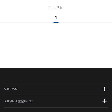
1~
3 / 3 台
1
SUGDAS
SUBARU 認定U-Car