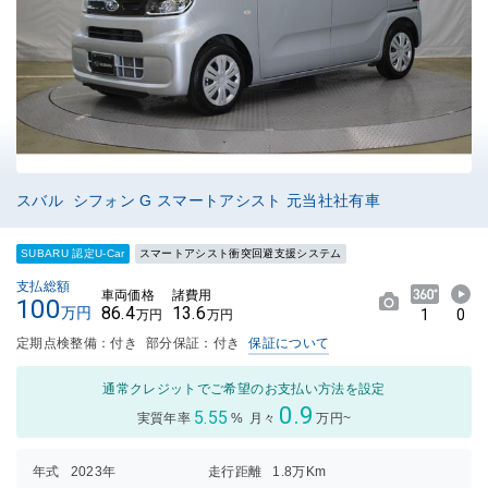
スバル シフォン G スマートアシスト 元当社社有車
SUBARU 認定U-Car
スマートアシスト衝突回避支援システム
支払総額
車両価格
諸費用
100
86.4
13.6
万円
1
0
万円
万円
定期点検整備：付き
部分保証：付き
保証について
通常クレジットでご希望のお支払い方法を設定
0.9
5.55
実質年率
%
月々
万円~
年式
2023年
走行距離
1.8万Km