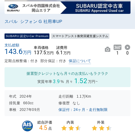
スバル シフォン G 社用車UP
SUBARU 認定U-Car Premium
スマートアシスト衝突回避支援システム
支払総額
車両価格
諸費用
143.6
137.5
6.1
万円
1
0
万円
万円
定期点検整備：付き
部分保証：付き
保証について
据置型クレジットなら月々のお支払いもラクラク
1.52
3.9
実質年率
%
月々
万円~
年式
2024年
走行距離
1.1万Km
排気量
660cc
修復歴
なし
車検
2027年09月
保証付：24ヶ月・走行無制限
内装
外装
総合評価
4.5
点
3点中
3点中