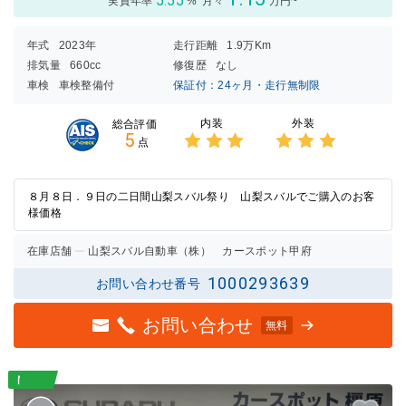
5.55
実質年率
%
月々
万円~
年式
2023年
走行距離
1.9万Km
排気量
660cc
修復歴
なし
車検
車検整備付
保証付：24ヶ月・走行無制限
内装
外装
総合評価
5
点
3点中
3点中
3点の
3点の
評価
評価
８月８日．９日の二日間山梨スバル祭り 山梨スバルでご購入のお客
様価格
在庫店舗
山梨スバル自動車（株） カースポット甲府
1000293639
お問い合わせ番号
お問い合わせ
無料