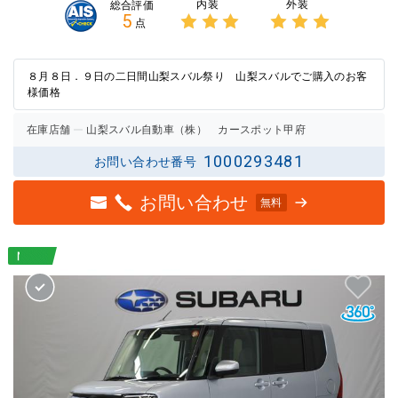
内装
外装
総合評価
5
点
3点中
3点中
3点の
3点の
評価
評価
８月８日．９日の二日間山梨スバル祭り 山梨スバルでご購入のお客
様価格
在庫店舗
山梨スバル自動車（株） カースポット甲府
1000293481
お問い合わせ番号
お問い合わせ
無料