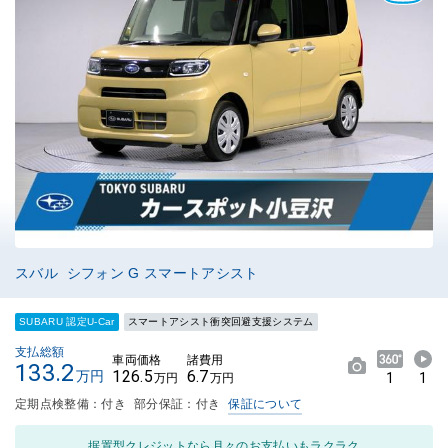
スバル シフォン G スマートアシスト
SUBARU 認定U-Car
スマートアシスト衝突回避支援システム
支払総額
車両価格
諸費用
133.2
126.5
6.7
万円
1
1
万円
万円
定期点検整備：付き
部分保証：付き
保証について
据置型クレジットなら月々のお支払いもラクラク