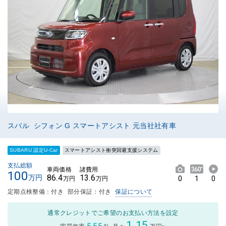
スバル シフォン G スマートアシスト 元当社社有車
SUBARU 認定U-Car
スマートアシスト衝突回避支援システム
支払総額
車両価格
諸費用
100
86.4
13.6
万円
0
1
0
万円
万円
定期点検整備：付き
部分保証：付き
保証について
通常クレジットでご希望のお支払い方法を設定
1.15