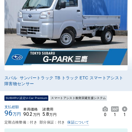
スバル サンバートラック TB トラック ETC スマートアシスト
障害物センサー
SUBARU 認定U-Car Premium
スマートアシスト衝突回避支援システム
支払総額
車両価格
諸費用
96
90.2
5.8
万円
0
1
1
万円
万円
定期点検整備：付き
部分保証：付き
保証について