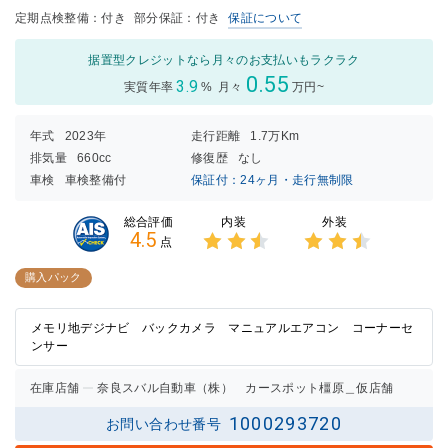
定期点検整備：付き
部分保証：付き
保証について
据置型クレジットなら月々のお支払いもラクラク
0.55
3.9
実質年率
%
月々
万円~
年式
2023年
走行距離
1.7万Km
排気量
660cc
修復歴
なし
車検
車検整備付
保証付：24ヶ月・走行無制限
内装
外装
総合評価
4.5
点
3点中
3点中
2.5点
2.5点
購入パック
の評価
の評価
メモリ地デジナビ バックカメラ マニュアルエアコン コーナーセ
ンサー
在庫店舗
奈良スバル自動車（株） カースポット橿原＿仮店舗
1000293720
お問い合わせ番号