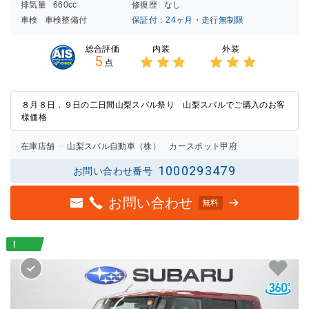
排気量
660cc
修復歴
なし
車検
車検整備付
保証付：24ヶ月・走行無制限
内装
外装
総合評価
5
点
3点中
3点中
3点の
3点の
評価
評価
８月８日．９日の二日間山梨スバル祭り 山梨スバルでご購入のお客
様価格
在庫店舗
山梨スバル自動車（株） カースポット甲府
1000293479
お問い合わせ番号
お問い合わせ
無料