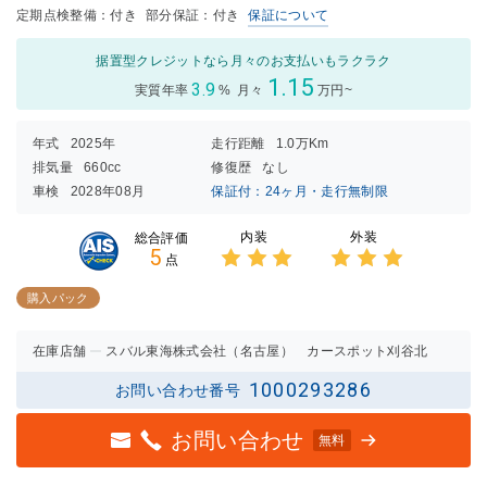
定期点検整備：付き
部分保証：付き
保証について
据置型クレジットなら月々のお支払いもラクラク
1.15
3.9
実質年率
%
月々
万円~
年式
2025年
走行距離
1.0万Km
排気量
660cc
修復歴
なし
車検
2028年08月
保証付：24ヶ月・走行無制限
内装
外装
総合評価
5
点
3点中
3点中
3点の
3点の
購入パック
評価
評価
在庫店舗
スバル東海株式会社（名古屋） カースポット刈谷北
1000293286
お問い合わせ番号
お問い合わせ
無料