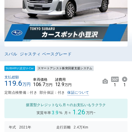
スバル ジャスティ ベースグレード
SUBARU 認定U-Car
スマートアシスト衝突回避支援システム
支払総額
車両価格
諸費用
119.6
106.7
12.9
万円
1
1
万円
万円
定期点検整備：付き
部分保証：付き
保証について
据置型クレジットなら月々のお支払いもラクラク
1.26
3.9
実質年率
%
月々
万円~
年式
2021年
走行距離
2.4万Km