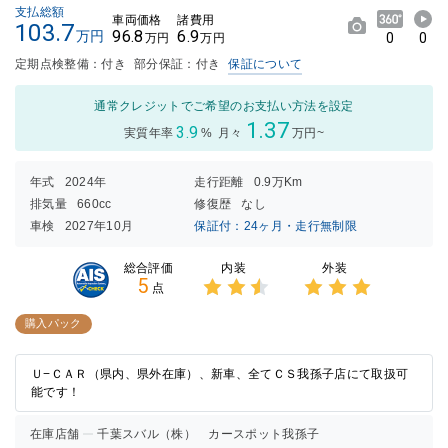
支払総額
車両価格
諸費用
103.7
96.8
6.9
万円
0
0
万円
万円
定期点検整備：付き
部分保証：付き
保証について
通常クレジットでご希望のお支払い方法を設定
1.37
3.9
実質年率
%
月々
万円~
年式
2024年
走行距離
0.9万Km
排気量
660cc
修復歴
なし
車検
2027年10月
保証付：24ヶ月・走行無制限
内装
外装
総合評価
5
点
3点中
3点中
2.5点
3点の
購入パック
の評価
評価
Ｕ−ＣＡＲ（県内、県外在庫）、新車、全てＣＳ我孫子店にて取扱可
能です！
在庫店舗
千葉スバル（株） カースポット我孫子