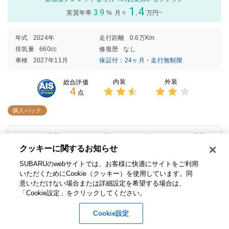
1.4
3.9
実質年率
%
月々
万円~
年式
2024年
走行距離
0.6万Km
排気量
660cc
修復歴
なし
車検
2027年11月
保証付：24ヶ月・走行無制限
内装
外装
総合評価
4
点
3点中
3点中
2.5点
2点の
購入パック
の評価
評価
ディーラー装着カロッツェリア製メモリーナビにバックカメラ搭載！
クッキーに関するお知らせ​
在庫店舗
東京スバル（株） カースポット小豆沢
SUBARUのwebサイトでは、お客様に快適にサイトをご利用
いただくためにCookie（クッキー）を使用しています。​ 同
1000293484
お問い合わせ番号
意いただけない場合または詳細設定を希望する場合は、
「Cookie設定」をクリックしてください。​
お問い合わせ
無料
Cookie設定