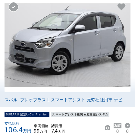
スバル プレオプラス L スマートアシスト 元弊社社用車 ナビ
SUBARU 認定U-Car Premium
スマートアシスト衝突回避支援システム
支払総額
車両価格
諸費用
106.4
99
7.4
万円
0
0
万円
万円