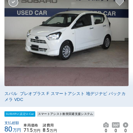
スバル プレオプラス F スマートアシスト 地デジナビ バックカ
メラ VDC
SUBARU 認定U-Car
スマートアシスト衝突回避支援システム
支払総額
車両価格
諸費用
80
71.5
8.5
万円
0
0
0
万円
万円