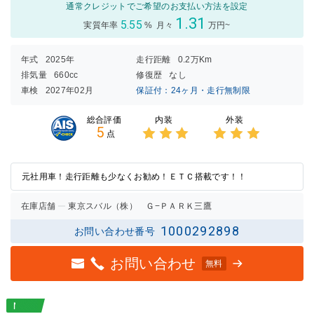
通常クレジットでご希望のお支払い方法を設定
1.31
5.55
実質年率
%
月々
万円~
年式
2025年
走行距離
0.2万Km
排気量
660cc
修復歴
なし
車検
2027年02月
保証付：24ヶ月・走行無制限
内装
外装
総合評価
5
点
3点中
3点中
3点の
3点の
評価
評価
元社用車！走行距離も少なくお勧め！ＥＴＣ搭載です！！
在庫店舗
東京スバル（株） Ｇ−ＰＡＲＫ三鷹
1000292898
お問い合わせ番号
お問い合わせ
無料