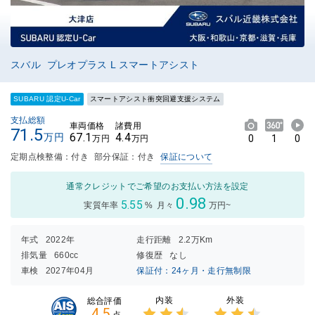
スバル プレオプラス L スマートアシスト
SUBARU 認定U-Car
スマートアシスト衝突回避支援システム
支払総額
車両価格
諸費用
71.5
67.1
4.4
万円
0
1
0
万円
万円
定期点検整備：付き
部分保証：付き
保証について
通常クレジットでご希望のお支払い方法を設定
0.98
5.55
実質年率
%
月々
万円~
年式
2022年
走行距離
2.2万Km
排気量
660cc
修復歴
なし
車検
2027年04月
保証付：24ヶ月・走行無制限
内装
外装
総合評価
4.5
点