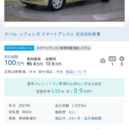
スバル シフォン G スマートアシスト 元当社社有車
SUBARU 認定U-Car
スマートアシスト衝突回避支援システム
支払総額
車両価格
諸費用
100
86.4
13.6
万円
1
0
万円
万円
定期点検整備：付き
部分保証：付き
保証について
通常クレジットでご希望のお支払い方法を設定
0.9
5.55
実質年率
%
月々
万円~
年式
2023年
走行距離
1.6万Km
排気量
660cc
修復歴
なし
車検
車検整備付
保証付：24ヶ月・走行無制限