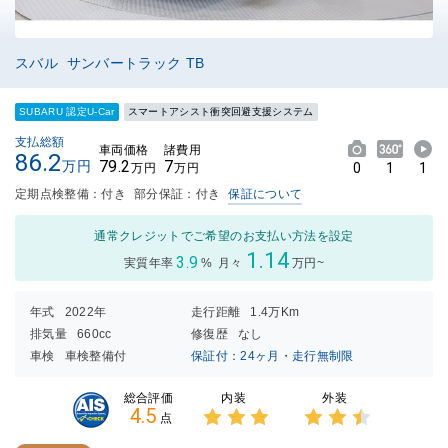
スバル サンバートラック TB
SUBARU 認定U-Car
スマートアシスト衝突回避支援システム
支払総額
車両価格
諸費用
86.2
79.2
7
万円
0
1
1
万円
万円
定期点検整備：付き
部分保証：付き
保証について
通常クレジットでご希望のお支払い方法を設定
1.14
3.9
実質年率
%
月々
万円~
年式
2022年
走行距離
1.4万Km
排気量
660cc
修復歴
なし
車検
車検整備付
保証付：24ヶ月・走行無制限
内装
外装
総合評価
4.5
点
3点中
3点中