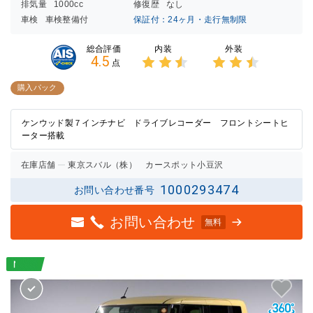
排気量
1000cc
修復歴
なし
車検
車検整備付
保証付：24ヶ月・走行無制限
内装
外装
総合評価
4.5
点
3点中
3点中
2.5点
2.5点
購入パック
の評価
の評価
ケンウッド製７インチナビ ドライブレコーダー フロントシートヒ
ーター搭載
在庫店舗
東京スバル（株） カースポット小豆沢
1000293474
お問い合わせ番号
お問い合わせ
無料