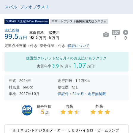
スバル プレオプラス L
SUBARU 認定U-Car Premium
スマートアシスト衝突回避支援システム
支払総額
車両価格
諸費用
99.5
93.5
6
万円
1
0
万円
万円
定期点検整備：付き
部分保証：付き
保証について
据置型クレジットなら月々のお支払いもラクラク
1.07
3.9
実質年率
%
月々
万円~
年式
2024年
走行距離
1.4万Km
排気量
660cc
修復歴
なし
車検
2027年10月
保証付：24ヶ月・走行無制限
内装
外装
総合評価
5
点
3点中
3点中
2.5点
3点の
の評価
評価
・ルミネセントデジタルメーター・ＬＥＤハイ＆ロービームランプ