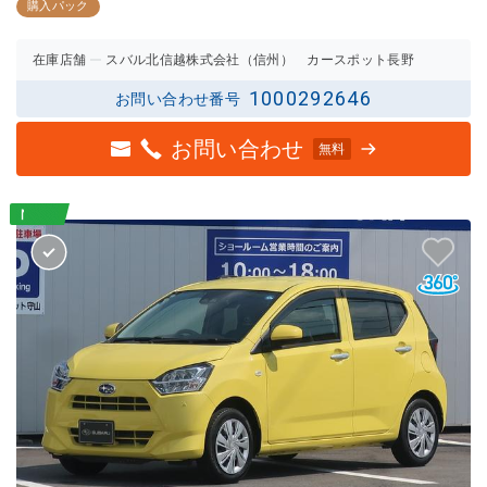
3点の
2.5点
購入パック
評価
の評価
在庫店舗
スバル北信越株式会社（信州） カースポット長野
1000292646
お問い合わせ番号
お問い合わせ
無料