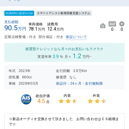
SUBARU 認定U-Car
スマートアシスト衝突回避支援システム
支払総額
車両価格
諸費用
90.5
78.1
12.4
万円
0
0
万円
万円
定期点検整備：付き
部分保証：付き
保証について
据置型クレジットなら月々のお支払いもラクラク
1.2
3.9
実質年率
%
月々
万円~
年式
2023年
走行距離
3.9万Km
排気量
660cc
修復歴
なし
車検
2028年03月
保証付：24ヶ月・走行無制限
内装
外装
総合評価
4.5
点
3点中
3点中
2.5点
2.5点
の評価
の評価
☆新品オーディオ交換させて頂きました お問い合わせはＣＳ細畑ま
で☆