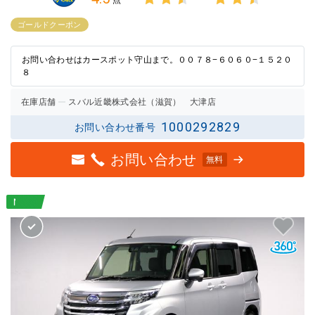
3点中
3点中
2.5点
2.5点
ゴールドクーポン
の評価
の評価
お問い合わせはカースポット守山まで。００７８−６０６０−１５２０
８
在庫店舗
スバル近畿株式会社（滋賀） 大津店
1000292829
お問い合わせ番号
お問い合わせ
無料