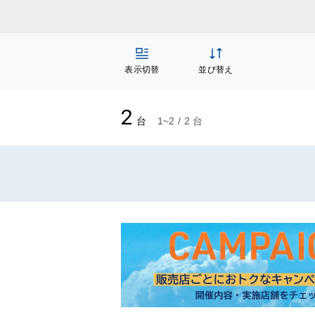
表示切替
並び替え
2
台
1~2 / 2 台