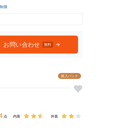
無制限
お問い合わせ
無料
購入パック
4
点
内装
外装
3点中
3点中
2.5点
2点の
の評価
評価