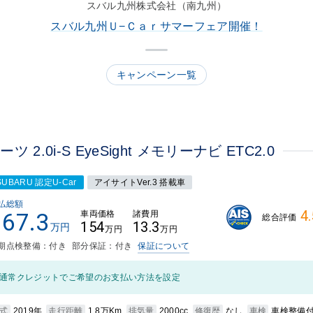
スバル九州株式会社（南九州）
スバル九州Ｕ−Ｃａｒサマーフェア開催！
キャンペーン一覧
.0i-S EyeSight メモリーナビ ETC2.0
SUBARU 認定U-Car
アイサイトVer.3 搭載車
払総額
4.
167.3
車両価格
諸費用
総合評価
154
13.3
万円
万円
万円
期点検整備：付き
部分保証：付き
保証について
通常クレジットでご希望のお支払い方法を設定
式
2019年
走行距離
1.8万Km
排気量
2000cc
修復歴
なし
車検
車検整備