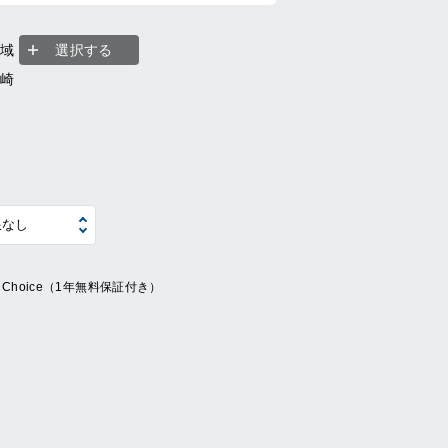
地域
選択する
宮崎
ue Choice（1年無料保証付き）
系
の他