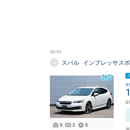
08/04
スバル インプレッサスポーツ 2
支
定
0
2
0
年