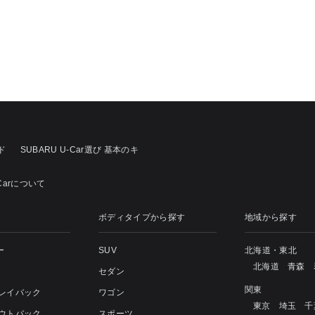
ド
SUBARU U-Car選び 基本のキ
-Carについて
ボディタイプから探す
地域から探す
ー
SUV
北海道・東北
北海道
青森
セダン
関東
 レイバック
ワゴン
東京
埼玉
千
アウトバック
スポーツ