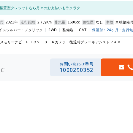
据置型クレジットなら月々のお支払いもラクラク
式
2021年
走行距離
2.7万Km
排気量
1600cc
修復歴
なし
車検
車検整備
イスシルバー・メタリック
2WD
整備込
CVT
保証付：24ヶ月・走行
メモリーナビ ＥＴＣ２．０ Ｒカメラ 後退時ブレーキアシストＲＡＢ
お問い合わせ番号
1000290352
島店