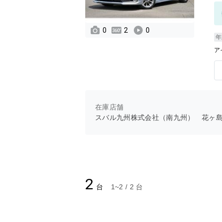
0
2
0
年
ア
在庫店舗
スバル九州株式会社（南九州） 花ヶ
2
台
1~2 / 2 台