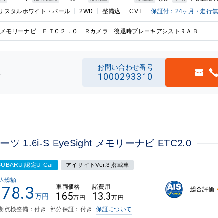
リスタルホワイト・パール
2WD
整備込
CVT
保証付：24ヶ月・走行
メモリーナビ ＥＴＣ２．０ Ｒカメラ 後退時ブレーキアシストＲＡＢ
お問い合わせ番号
1000293310
店
.6i-S EyeSight メモリーナビ ETC2.0
SUBARU 認定U-Car
アイサイトVer.3 搭載車
払総額
178.3
車両価格
諸費用
総合評価
165
13.3
万円
万円
万円
期点検整備：付き
部分保証：付き
保証について