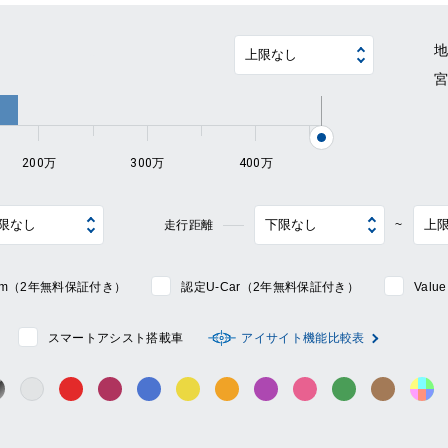
~
200万
300万
400万
走行距離
~
mium（2年無料保証付き）
認定U-Car（2年無料保証付き）
Val
スマートアシスト搭載車
アイサイト機能比較表
シルバー系
ック系
ガンメタ系
レッド系
ワイン系
ブルー系
イエロー系
オレンジ系
パープル系
ピンク系
グリーン系
ブラウン
そ
グレー系