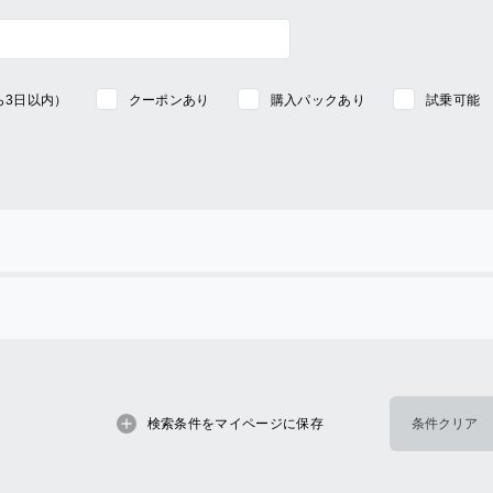
ら3日以内）
クーポンあり
購入パックあり
試乗可能
検索条件をマイページに保存