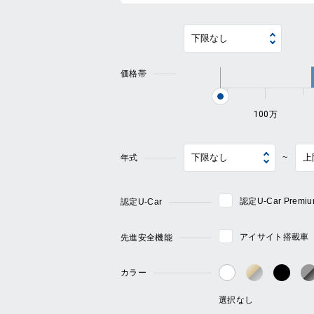
価格帯
100万
年式
~
認定U-Car Pre
認定U-Car
アイサイト搭載車
先進安全機能
カラー
ゴールド・
ブラ
ホワイト系