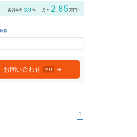
2.85
3.9
月々
万円~
実質年率
%
付
無制限
お問い合わせ
無料
1