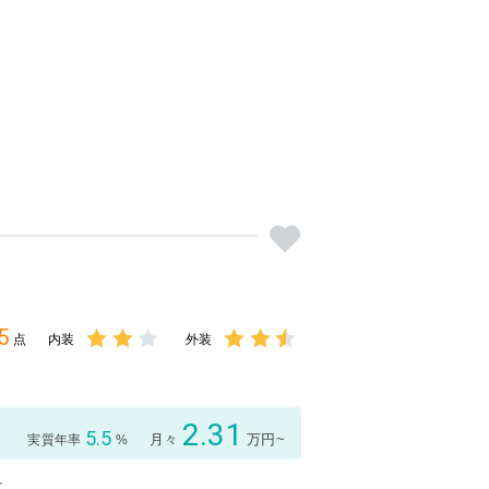
5
点
内装
外装
3点中
3点中
2点の
2.5点
評価
の評価
2.31
5.5
月々
万円~
実質年率
%
付