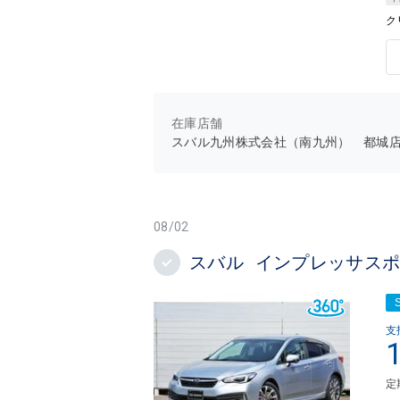
ク
在庫店舗
スバル九州株式会社（南九州） 都城
08/02
スバル インプレッサスポーツ 1
支
定