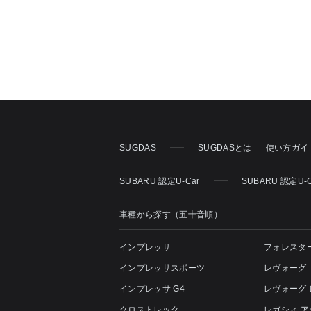
SUGDAS
SUGDASとは
使い方ガイ
SUBARU 認定U-Car
SUBARU 認定U
車種から探す（五十音順）
インプレッサ
フォレスタ
インプレッサスポーツ
レヴォーグ
インプレッサ G4
レヴォーグ
クロストレック
レガシィ 