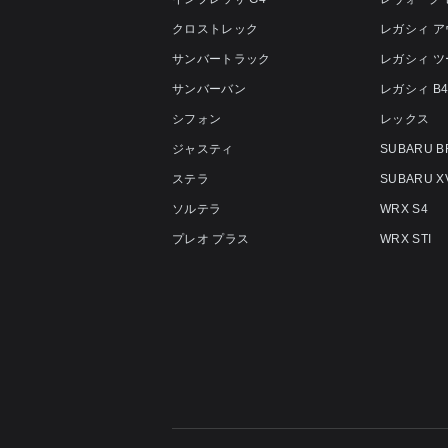
クロストレック
レガシィ 
サンバートラック
レガシィ 
サンバーバン
レガシィ B
シフォン
レックス
ジャスティ
SUBARU B
ステラ
SUBARU X
ソルテラ
WRX S4
プレオ プラス
WRX STI