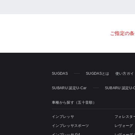
ご指定の条
SUGDAS
SUGDASとは
使い方ガイ
SUBARU 認定U-Car
SUBARU 認定U
車種から探す（五十音順）
インプレッサ
フォレスタ
インプレッサスポーツ
レヴォーグ
インプレッサ G4
レヴォーグ