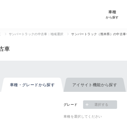
-Car検索サイト スグダス
車種
から探す
覧
サンバートラックの中古車：地域選択
サンバートラック（熊本県）の中古車
古車
車種・グレード
から探す
アイサイト機能
から探す
グレード
選択する