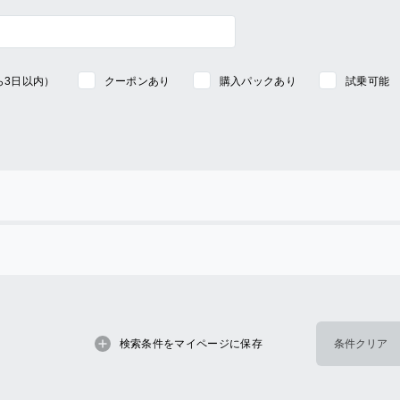
ら3日以内）
クーポンあり
購入パックあり
試乗可能
検索条件をマイページに保存