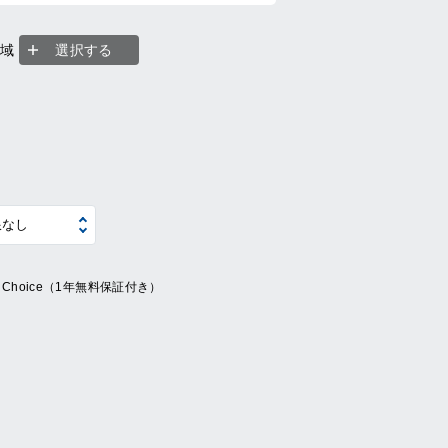
地域
選択する
ue Choice（1年無料保証付き）
系
の他