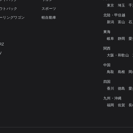
東京
埼玉
千
アウトバック
スポーツ
北陸・甲信越
ツーリングワゴン
軽自動車
新潟
富山
石
4
東海
岐阜
静岡
愛
RZ
関西
V
大阪・和歌山
中国
鳥取
島根
岡
四国
香川
徳島
愛
九州・沖縄
福岡
佐賀
長