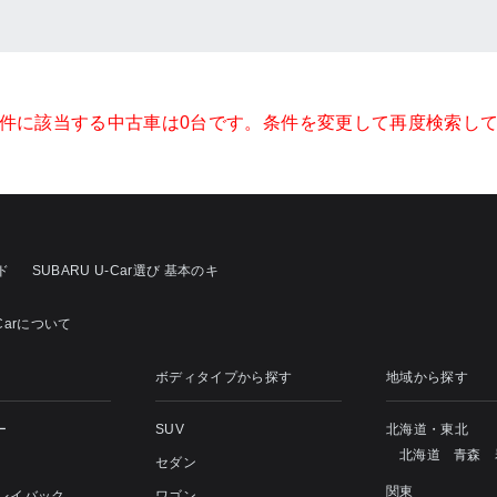
件に該当する中古車は0台です。条件を変更して再度検索し
ド
SUBARU U-Car選び 基本のキ
-Carについて
ボディタイプから探す
地域から探す
ー
SUV
北海道・東北
北海道
青森
セダン
関東
 レイバック
ワゴン