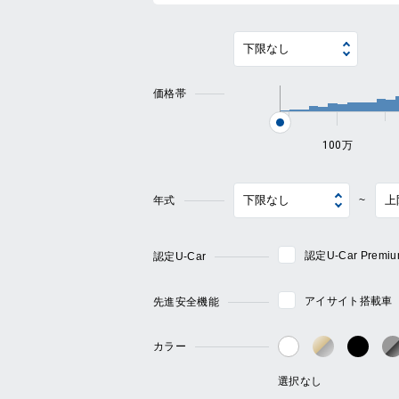
価格帯
100万
年式
~
認定U-Car Pre
認定U-Car
アイサイト搭載車
先進安全機能
カラー
ゴールド・
ブラ
ホワイト系