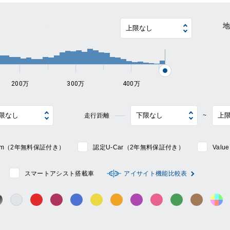
~
200万
300万
400万
走行距離
~
mium（2年無料保証付き）
認定U-Car（2年無料保証付き）
Val
スマートアシスト搭載車
アイサイト機能比較表
シルバー系
ック系
ガンメタ系
レッド系
ワイン系
ブルー系
イエロー系
オレンジ系
パープル系
ピンク系
グリーン系
ブラウン
そ
グレー系