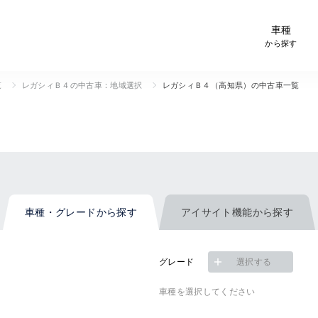
-Car検索サイト スグダス
車種
から探す
覧
レガシィＢ４の中古車：地域選択
レガシィＢ４（高知県）の中古車一覧
車種・グレード
から探す
アイサイト機能
から探す
グレード
選択する