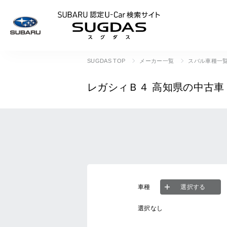
SUBARU 認定U
SUGDAS TOP
メーカー一覧
スバル車種一
レガシィＢ４
高知県の中古車
車種
選択する