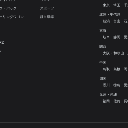
東京
埼玉
千
アウトバック
スポーツ
北陸・甲信越
ツーリングワゴン
軽自動車
新潟
富山
石
4
東海
岐阜
静岡
愛
RZ
関西
V
大阪・和歌山
中国
鳥取
島根
岡
四国
香川
徳島
愛
九州・沖縄
福岡
佐賀
長