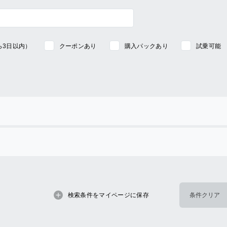
ら3日以内）
クーポンあり
購入パックあり
試乗可能
検索条件をマイページに保存