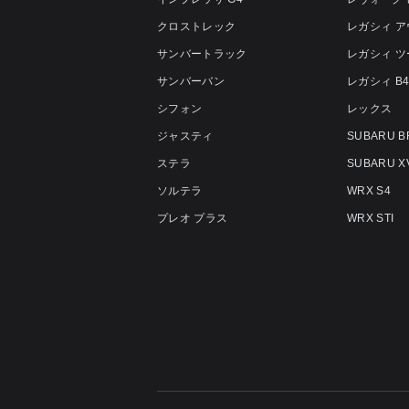
クロストレック
レガシィ 
サンバートラック
レガシィ 
サンバーバン
レガシィ B
シフォン
レックス
ジャスティ
SUBARU B
ステラ
SUBARU X
ソルテラ
WRX S4
プレオ プラス
WRX STI