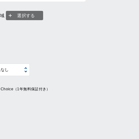
地域
選択する
ue Choice（1年無料保証付き）
系
の他