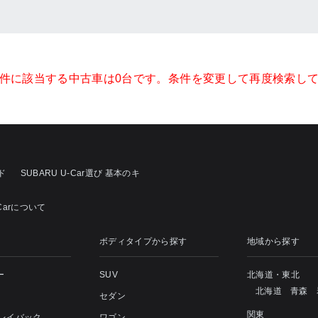
件に該当する中古車は0台です。条件を変更して再度検索し
ド
SUBARU U-Car選び 基本のキ
-Carについて
ボディタイプから探す
地域から探す
ー
SUV
北海道・東北
北海道
青森
セダン
関東
 レイバック
ワゴン