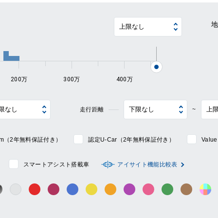
~
200万
300万
400万
走行距離
~
mium（2年無料保証付き）
認定U-Car（2年無料保証付き）
Val
スマートアシスト搭載車
アイサイト機能比較表
シルバー系
ック系
ガンメタ系
レッド系
ワイン系
ブルー系
イエロー系
オレンジ系
パープル系
ピンク系
グリーン系
ブラウン
そ
グレー系