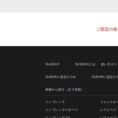
ご指定の条
SUGDAS
SUGDASとは
使い方ガイ
SUBARU 認定U-Car
SUBARU 認定U
車種から探す（五十音順）
インプレッサ
フォレスタ
インプレッサスポーツ
レヴォーグ
インプレッサ G4
レヴォーグ