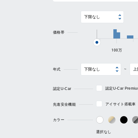
価格帯
100万
年式
~
認定U-Car Pre
認定U-Car
アイサイト搭載車
先進安全機能
カラー
ゴールド・
ブラ
ホワイト系