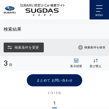
SUBARU 認定U-Car検索
検索結果
検索条件を変更
検索条件を保存
3
台
表示切替
並び替え
まとめて お問い合わせ
1~
3 / 3 台
1