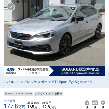
スバル インプレッサスポーツ STI Sport EyeSight ver.3
SUBARU Value Choice
アイサイトVer.3 搭載車
支払総額
車両価格
諸費用
177.8
165
12.8
万円
0
0
0
万円
万円