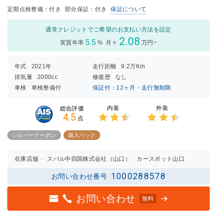
定期点検整備：付き
部分保証：付き
保証について
通常クレジットでご希望のお支払い方法を設定
2.08
5.5
実質年率
%
月々
万円~
年式
2021年
走行距離
9.2万Km
排気量
2000cc
修復歴
なし
車検
車検整備付
保証付：12ヶ月・走行無制限
内装
外装
総合評価
4.5
点
3点中
3点中
2.5点
2.5点
シルバークーポン
購入パック
の評価
の評価
在庫店舗
スバル中四国株式会社（山口） カースポット山口
1000288578
お問い合わせ番号
お問い合わせ
無料