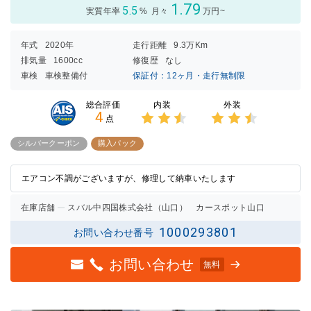
1.79
5.5
実質年率
%
月々
万円~
年式
2020年
走行距離
9.3万Km
排気量
1600cc
修復歴
なし
車検
車検整備付
保証付：12ヶ月・走行無制限
内装
外装
総合評価
4
点
3点中
3点中
2.5点
2.5点
シルバークーポン
購入パック
の評価
の評価
エアコン不調がございますが、修理して納車いたします
在庫店舗
スバル中四国株式会社（山口） カースポット山口
1000293801
お問い合わせ番号
お問い合わせ
無料