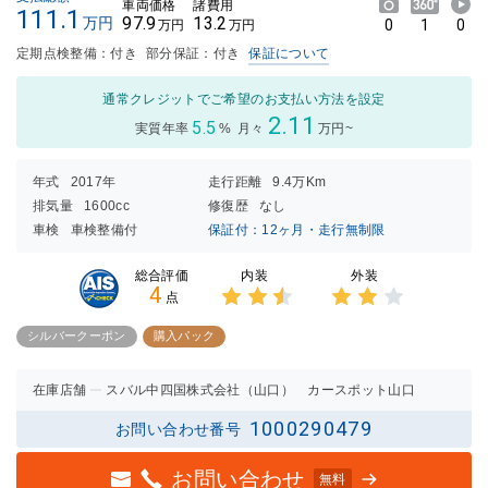
車両価格
諸費用
111.1
97.9
13.2
万円
0
1
0
万円
万円
定期点検整備：付き
部分保証：付き
保証について
通常クレジットでご希望のお支払い方法を設定
2.11
5.5
実質年率
%
月々
万円~
年式
2017年
走行距離
9.4万Km
排気量
1600cc
修復歴
なし
車検
車検整備付
保証付：12ヶ月・走行無制限
内装
外装
総合評価
4
点
3点中
3点中
2.5点
2点の
シルバークーポン
購入パック
の評価
評価
在庫店舗
スバル中四国株式会社（山口） カースポット山口
1000290479
お問い合わせ番号
お問い合わせ
無料