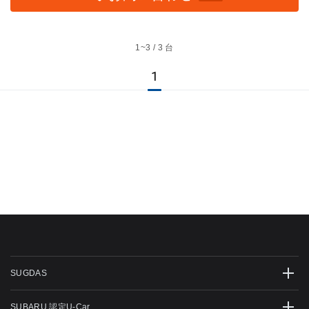
1~
3 / 3 台
1
SUGDAS
SUBARU 認定U-Car