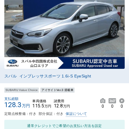
スバル インプレッサスポーツ 1.6i-S EyeSight
SUBARU Value Choice
アイサイトVer.3 搭載車
支払総額
車両価格
諸費用
128.3
115.5
12.8
万円
0
0
0
万円
万円
定期点検整備：付き
部分保証：付き
保証について
通常クレジットでご希望のお支払い方法を設定