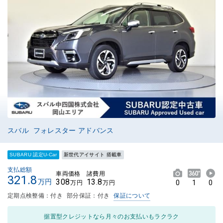
スバル フォレスター アドバンス
SUBARU 認定U-Car
新世代アイサイト 搭載車
支払総額
車両価格
諸費用
321.8
308
13.8
万円
0
1
0
万円
万円
定期点検整備：付き
部分保証：付き
保証について
据置型クレジットなら月々のお支払いもラクラク