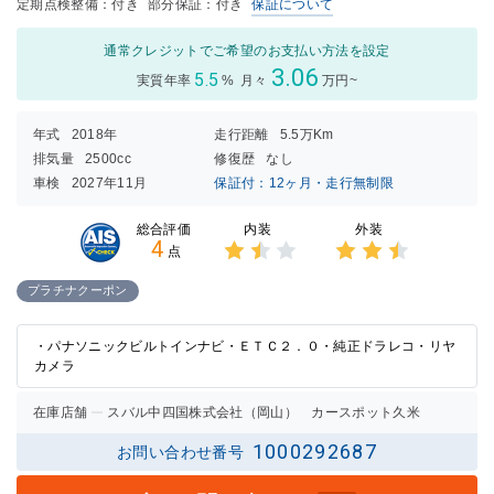
定期点検整備：付き
部分保証：付き
保証について
通常クレジットでご希望のお支払い方法を設定
3.06
5.5
実質年率
%
月々
万円~
年式
2018年
走行距離
5.5万Km
排気量
2500cc
修復歴
なし
車検
2027年11月
保証付：12ヶ月・走行無制限
内装
外装
総合評価
4
点
3点中
3点中
1.5点
2.5点
プラチナクーポン
の評価
の評価
・パナソニックビルトインナビ・ＥＴＣ２．０・純正ドラレコ・リヤ
カメラ
在庫店舗
スバル中四国株式会社（岡山） カースポット久米
1000292687
お問い合わせ番号