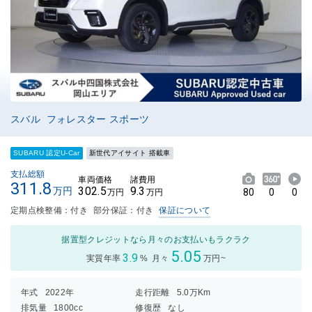
スバル フォレスター スポーツ
SUBARU 認定U-Car
新世代アイサイト 搭載車
支払総額
車両価格
諸費用
311.8
302.5
9.3
万円
80
0
0
万円
万円
定期点検整備：付き
部分保証：付き
保証について
据置型クレジットなら月々のお支払いもラクラク
5.05
3.9
実質年率
%
月々
万円~
年式
2022年
走行距離
5.0万Km
排気量
1800cc
修復歴
なし