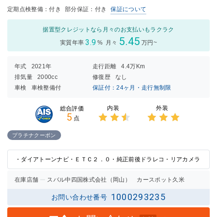
定期点検整備：付き
部分保証：付き
保証について
据置型クレジットなら月々のお支払いもラクラク
5.45
3.9
実質年率
%
月々
万円~
年式
2021年
走行距離
4.4万Km
排気量
2000cc
修復歴
なし
車検
車検整備付
保証付：24ヶ月・走行無制限
内装
外装
総合評価
5
点
3点中
3点中
2.5点
3点の
プラチナクーポン
の評価
評価
・ダイアトーンナビ・ＥＴＣ２．０・純正前後ドラレコ・リアカメラ
在庫店舗
スバル中四国株式会社（岡山） カースポット久米
1000293235
お問い合わせ番号