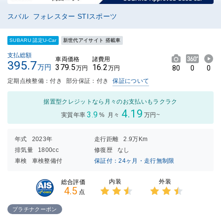
スバル フォレスター STIスポーツ
SUBARU 認定U-Car
新世代アイサイト 搭載車
支払総額
車両価格
諸費用
395.7
379.5
16.2
万円
80
0
0
万円
万円
定期点検整備：付き
部分保証：付き
保証について
据置型クレジットなら月々のお支払いもラクラク
4.19
3.9
実質年率
%
月々
万円~
年式
2023年
走行距離
2.9万Km
排気量
1800cc
修復歴
なし
車検
車検整備付
保証付：24ヶ月・走行無制限
内装
外装
総合評価
4.5
点
3点中
3点中
2.5点
2.5点
プラチナクーポン
の評価
の評価