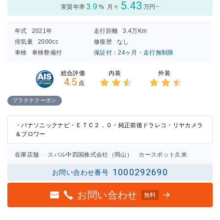
5.43
3.9
実質年率
%
月々
万円~
年式
2021年
走行距離
3.4万Km
排気量
2000cc
修復歴
なし
車検
車検整備付
保証付：24ヶ月・走行無制限
内装
外装
総合評価
4.5
点
3点中
3点中
2.5点
2.5点
プラチナクーポン
の評価
の評価
・パナソニックナビ・ＥＴＣ２．０・純正前後ドラレコ・リヤカメラ
＆ブロワー
在庫店舗
スバル中四国株式会社（岡山） カースポット久米
1000292690
お問い合わせ番号
お問い合わせ
無料