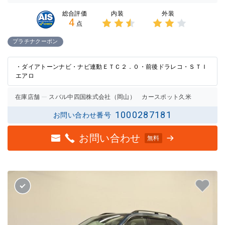
内装
外装
総合評価
4
点
3点中
3点中
2.5点
2点の
プラチナクーポン
の評価
評価
・ダイアトーンナビ・ナビ連動ＥＴＣ２．０・前後ドラレコ・ＳＴＩ
エアロ
在庫店舗
スバル中四国株式会社（岡山） カースポット久米
1000287181
お問い合わせ番号
お問い合わせ
無料