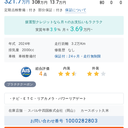
321.7
308
13.7
万円
80
0
0
万円
万円
定期点検整備：付き
部分保証：付き
保証について
据置型クレジットなら月々のお支払いもラクラク
3.69
3.9
実質年率
%
月々
万円~
年式
2024年
走行距離
3.2万Km
排気量
2000cc
修復歴
なし
車検
車検整備付
保証付：24ヶ月・走行無制限
内装
外装
総合評価
4
点
3点中
3点中
2.5点
2点の
プラチナクーポン
の評価
評価
・ナビ・ＥＴＣ・リアカメラ・パワーリアゲート
在庫店舗
スバル中四国株式会社（岡山） カースポット久米
1000282803
お問い合わせ番号