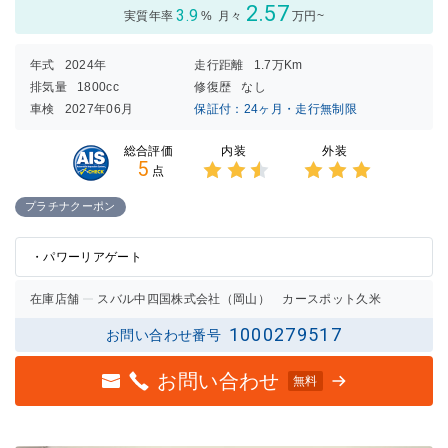
2.57
3.9
実質年率
%
月々
万円~
年式
2024年
走行距離
1.7万Km
排気量
1800cc
修復歴
なし
車検
2027年06月
保証付：24ヶ月・走行無制限
内装
外装
総合評価
5
点
3点中
3点中
2.5点
3点の
プラチナクーポン
の評価
評価
・パワーリアゲート
在庫店舗
スバル中四国株式会社（岡山） カースポット久米
1000279517
お問い合わせ番号
お問い合わせ
無料