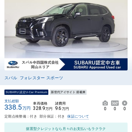
スバル フォレスター スポーツ
SUBARU 認定U-Car Premium
新世代アイサイト 搭載車
支払総額
車両価格
諸費用
338.5
328.9
9.6
万円
0
0
0
万円
万円
定期点検整備：付き
部分保証：付き
保証について
据置型クレジットなら月々のお支払いもラクラク