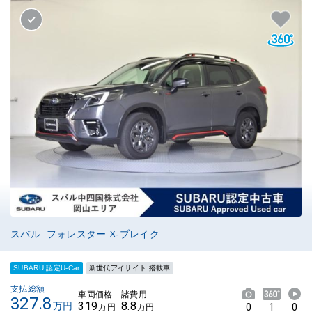
スバル フォレスター X-ブレイク
SUBARU 認定U-Car
新世代アイサイト 搭載車
支払総額
車両価格
諸費用
327.8
319
8.8
万円
0
1
0
万円
万円