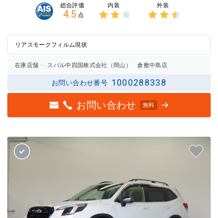
内装
外装
総合評価
4.5
点
3点中
3点中
2点の
2.5点
評価
の評価
リアスモークフィルム現状
在庫店舗
スバル中四国株式会社（岡山） 倉敷中島店
1000288338
お問い合わせ番号
お問い合わせ
無料