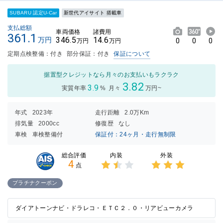
SUBARU 認定U-Car
新世代アイサイト 搭載車
支払総額
車両価格
諸費用
361.1
346.5
14.6
万円
0
0
0
万円
万円
定期点検整備：付き
部分保証：付き
保証について
据置型クレジットなら月々のお支払いもラクラク
3.82
3.9
実質年率
%
月々
万円~
年式
2023年
走行距離
2.0万Km
排気量
2000cc
修復歴
なし
車検
車検整備付
保証付：24ヶ月・走行無制限
内装
外装
総合評価
4
点
3点中
3点中
1.5点
3点の
プラチナクーポン
の評価
評価
ダイアトーンナビ・ドラレコ・ＥＴＣ２．０・リアビューカメラ