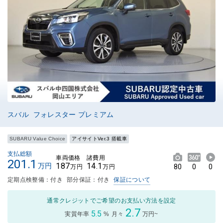
スバル フォレスター プレミアム
SUBARU Value Choice
アイサイトVer.3 搭載車
支払総額
車両価格
諸費用
201.1
187
14.1
万円
80
0
0
万円
万円
定期点検整備：付き
部分保証：付き
保証について
通常クレジットでご希望のお支払い方法を設定
2.7
5.5
実質年率
%
月々
万円~