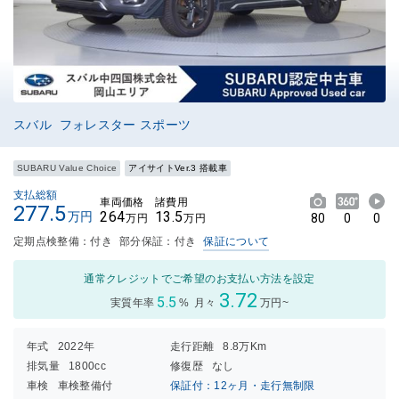
スバル フォレスター スポーツ
SUBARU Value Choice
アイサイトVer.3 搭載車
支払総額
車両価格
諸費用
277.5
264
13.5
万円
80
0
0
万円
万円
定期点検整備：付き
部分保証：付き
保証について
通常クレジットでご希望のお支払い方法を設定
3.72
5.5
実質年率
%
月々
万円~
年式
2022年
走行距離
8.8万Km
排気量
1800cc
修復歴
なし
車検
車検整備付
保証付：12ヶ月・走行無制限