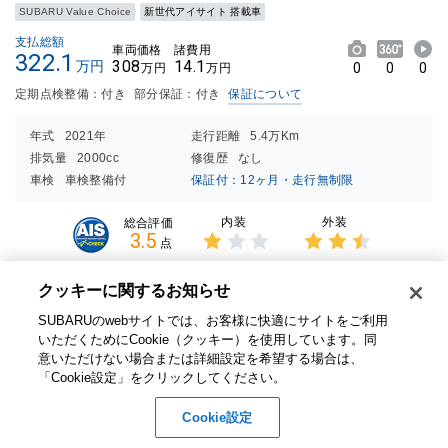
SUBARU Value Choice
新世代アイサイト 搭載車
支払総額
車両価格
諸費用
322.1
308
14.1
万円
0
0
0
万円
万円
定期点検整備：付き
部分保証：付き
保証について
年式
2021年
走行距離
5.4万Km
排気量
2000cc
修復歴
なし
車検
車検整備付
保証付：12ヶ月・走行無制限
内装
外装
総合評価
3.5
点
3点中
3点中
1点の
2.5点
クッキーに関するお知らせ​
評価
の評価
リアカメラ未装備
SUBARUのwebサイトでは、お客様に快適にサイトをご利用
いただくためにCookie（クッキー）を使用しています。​ 同
在庫店舗
スバル中四国株式会社（岡山） 岡山原尾島店
意いただけない場合または詳細設定を希望する場合は、
「Cookie設定」をクリックしてください。​
1000290999
お問い合わせ番号
Cookie設定
お問い合わせ
無料