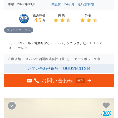
車検
2027年03月
保証付：24ヶ月・走行無制限
内装
外装
総合評価
4.5
点
3点中
3点中
2.5点
2.5点
プラチナクーポン
の評価
の評価
・ルーフレール・電動リアゲート・パナソニックナビ・ＥＴＣ２．
０・ドラレコ
在庫店舗
スバル中四国株式会社（岡山） カースポット久米
1000284128
お問い合わせ番号
お問い合わせ
無料