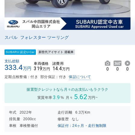
スバル フォレスター ツーリング
SUBARU 認定U-Car
新世代アイサイト 搭載車
支払総額
車両価格
諸費用
333.4
319
14.4
万円
0
0
0
万円
万円
定期点検整備：付き
部分保証：付き
保証について
据置型クレジットなら月々のお支払いもラクラク
5.62
3.9
実質年率
%
月々
万円~
年式
2022年
走行距離
6.3万Km
排気量
2000cc
修復歴
なし
車検
車検整備付
保証付：24ヶ月・走行無制限