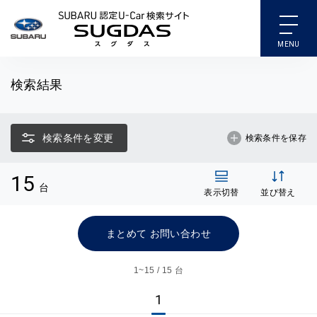
SUBARU 認定U-Car検索
検索結果
検索条件を変更
検索条件を保存
15
台
表示切替
並び替え
まとめて お問い合わせ
1~
15 / 15 台
1