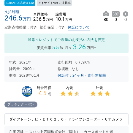
SUBARU 認定U-Car
アイサイトVer.3 搭載車
支払総額
車両価格
諸費用
246.6
236.5
10.1
万円
80
0
0
万円
万円
定期点検整備：付き
部分保証：付き
保証について
通常クレジットでご希望のお支払い方法を設定
3.26
5.5
実質年率
%
月々
万円~
年式
2021年
走行距離
6.7万Km
排気量
2000cc
修復歴
なし
車検
2028年01月
保証付：24ヶ月・走行無制限
内装
外装
総合評価
4.5
点
3点中
3点中
2.5点
3点の
プラチナクーポン
の評価
評価
ダイアトーンナビ・ＥＴＣ２．０・ドライブレコーダー・リアカメラ
在庫店舗
スバル中四国株式会社（岡山） カースポット久米