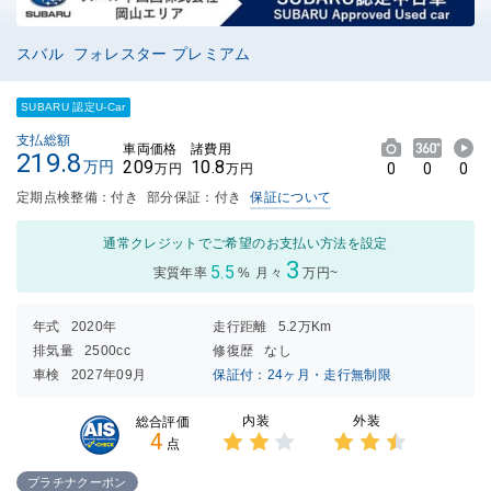
スバル フォレスター プレミアム
SUBARU 認定U-Car
支払総額
車両価格
諸費用
219.8
209
10.8
万円
0
0
0
万円
万円
定期点検整備：付き
部分保証：付き
保証について
通常クレジットでご希望のお支払い方法を設定
3
5.5
実質年率
%
月々
万円~
年式
2020年
走行距離
5.2万Km
排気量
2500cc
修復歴
なし
車検
2027年09月
保証付：24ヶ月・走行無制限
内装
外装
総合評価
4
点
3点中
3点中
2点の
2.5点
プラチナクーポン