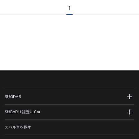
1
SUGDAS
SUBARU 認定U-Car
スバル車を探す