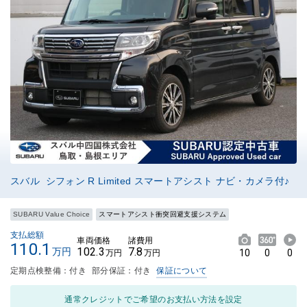
スバル シフォン R Limited スマートアシスト ナビ・カメラ付♪
SUBARU Value Choice
スマートアシスト衝突回避支援システム
支払総額
車両価格
諸費用
110.1
102.3
7.8
万円
10
0
0
万円
万円
定期点検整備：付き
部分保証：付き
保証について
通常クレジットでご希望のお支払い方法を設定