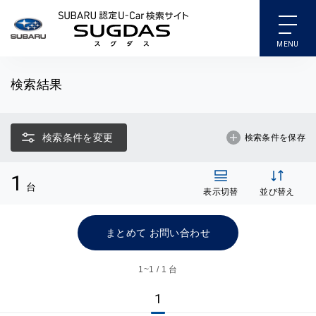
SUBARU 認定U-Car検索
検索結果
検索条件を変更
検索条件を保存
1
台
表示切替
並び替え
まとめて お問い合わせ
1~
1 / 1 台
1