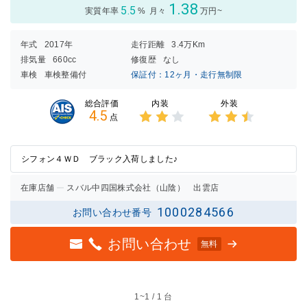
1.38
5.5
実質年率
%
月々
万円~
年式
2017年
走行距離
3.4万Km
排気量
660cc
修復歴
なし
車検
車検整備付
保証付：12ヶ月・走行無制限
内装
外装
総合評価
4.5
点
3点中
3点中
2点の
2.5点
評価
の評価
シフォン４ＷＤ ブラック入荷しました♪
在庫店舗
スバル中四国株式会社（山陰） 出雲店
1000284566
お問い合わせ番号
お問い合わせ
無料
1~
1 / 1 台