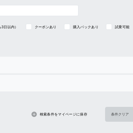
ら3日以内）
クーポンあり
購入パックあり
試乗可能
検索条件をマイページに保存