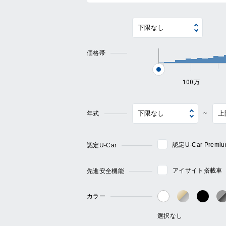
価格帯
100万
年式
~
認定U-Car Pre
認定U-Car
アイサイト搭載車
先進安全機能
カラー
ゴールド・
ブラ
ホワイト系