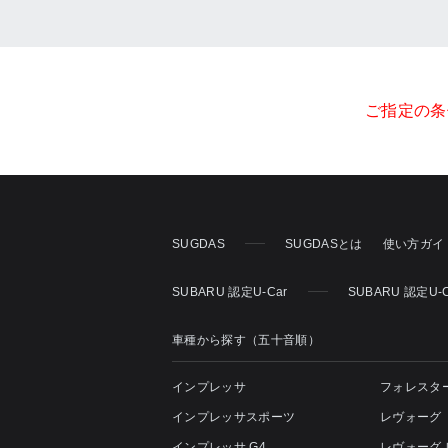
ご指定の条
SUGDAS
SUGDASとは
使い方ガイ
SUBARU 認定U-Car
SUBARU 認定U
車種から探す（五十音順）
インプレッサ
フォレスタ
インプレッサスポーツ
レヴォーグ
インプレッサ G4
レヴォーグ