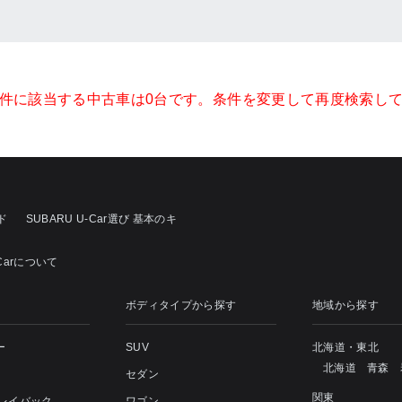
件に該当する中古車は0台です。条件を変更して再度検索し
ド
SUBARU U-Car選び 基本のキ
-Carについて
ボディタイプから探す
地域から探す
ー
SUV
北海道・東北
北海道
青森
セダン
関東
 レイバック
ワゴン