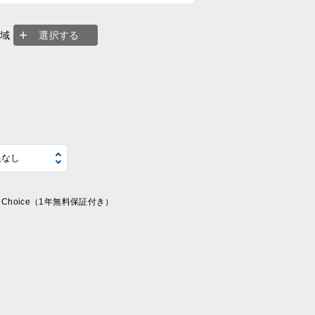
地域
選択する
ue Choice（1年無料保証付き）
系
の他