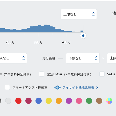
~
200万
300万
400万
走行距離
~
mium（2年無料保証付き）
認定U-Car（2年無料保証付き）
Val
スマートアシスト搭載車
アイサイト機能比較表
シルバー系
ック系
ガンメタ系
レッド系
ワイン系
ブルー系
イエロー系
オレンジ系
パープル系
ピンク系
グリーン系
ブラウン
そ
グレー系