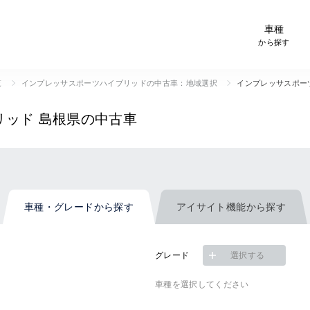
-Car検索サイト スグダス
車種
から探す
覧
インプレッサスポーツハイブリッドの中古車：地域選択
インプレッサスポー
リッド
島根県の中古車
車種・グレード
から探す
アイサイト機能
から探す
グレード
選択する