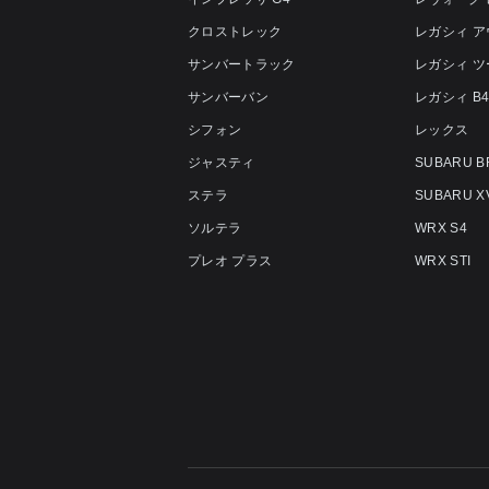
クロストレック
レガシィ 
サンバートラック
レガシィ 
サンバーバン
レガシィ B
シフォン
レックス
ジャスティ
SUBARU B
ステラ
SUBARU X
ソルテラ
WRX S4
プレオ プラス
WRX STI