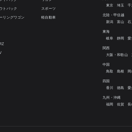
東京
埼玉
千
アウトバック
スポーツ
北陸・甲信越
ツーリングワゴン
軽自動車
新潟
富山
石
4
東海
岐阜
静岡
愛
RZ
関西
V
大阪・和歌山
中国
鳥取
島根
岡
四国
香川
徳島
愛
九州・沖縄
福岡
佐賀
長