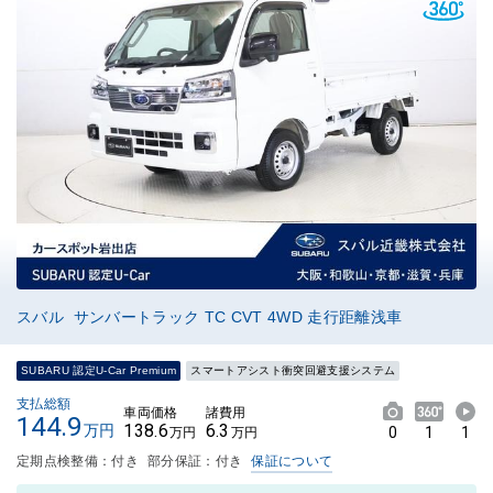
スバル サンバートラック TC CVT 4WD 走行距離浅車
SUBARU 認定U-Car Premium
スマートアシスト衝突回避支援システム
支払総額
車両価格
諸費用
144.9
138.6
6.3
万円
0
1
1
万円
万円
定期点検整備：付き
部分保証：付き
保証について