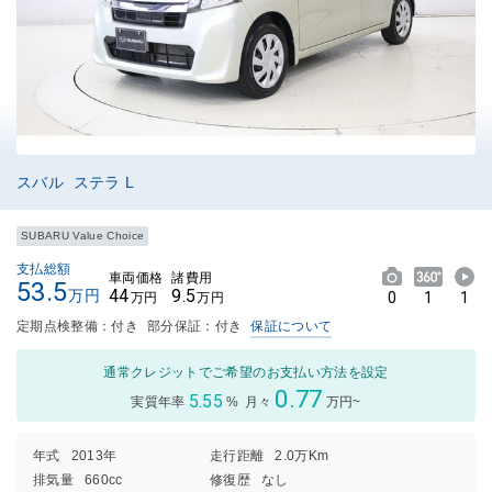
スバル ステラ L
SUBARU Value Choice
支払総額
車両価格
諸費用
53.5
44
9.5
万円
0
1
1
万円
万円
定期点検整備：付き
部分保証：付き
保証について
通常クレジットでご希望のお支払い方法を設定
0.77
5.55
実質年率
%
月々
万円~
年式
2013年
走行距離
2.0万Km
排気量
660cc
修復歴
なし