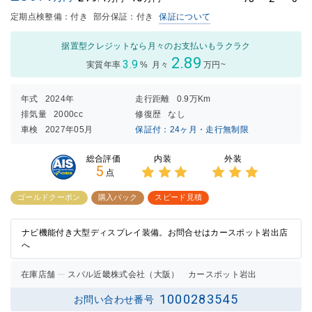
定期点検整備：付き
部分保証：付き
保証について
据置型クレジットなら月々のお支払いもラクラク
2.89
3.9
実質年率
%
月々
万円~
年式
2024年
走行距離
0.9万Km
排気量
2000cc
修復歴
なし
車検
2027年05月
保証付：24ヶ月・走行無制限
内装
外装
総合評価
5
点
3点中
3点中
3点の
3点の
ゴールドクーポン
購入パック
スピード見積
評価
評価
ナビ機能付き大型ディスプレイ装備。お問合せはカースポット岩出店
へ
在庫店舗
スバル近畿株式会社（大阪） カースポット岩出
1000283545
お問い合わせ番号