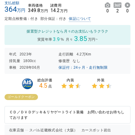
支払総額
車両価格
諸費用
364
349.8
14.2
万円
0
2
0
万円
万円
定期点検整備：付き
部分保証：付き
保証について
据置型クレジットなら月々のお支払いもラクラク
3.85
3.9
実質年率
%
月々
万円~
年式
2023年
走行距離
4.2万Km
排気量
1800cc
修復歴
なし
車検
2028年06月
保証付：24ヶ月・走行無制限
内装
外装
総合評価
4.5
点
3点中
3点中
2.5点
2.5点
ゴールドクーポン
の評価
の評価
ＣＤ／ＤＶＤデッキ＆リヤゲートライト装備 お問い合わせお待ちし
ております
在庫店舗
スバル近畿株式会社（大阪） カースポット岩出