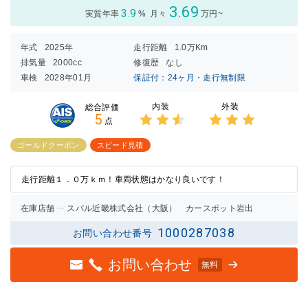
3.69
3.9
実質年率
%
月々
万円~
年式
2025年
走行距離
1.0万Km
排気量
2000cc
修復歴
なし
車検
2028年01月
保証付：24ヶ月・走行無制限
内装
外装
総合評価
5
点
3点中
3点中
2.5点
3点の
ゴールドクーポン
スピード見積
の評価
評価
走行距離１．０万ｋｍ！車両状態はかなり良いです！
在庫店舗
スバル近畿株式会社（大阪） カースポット岩出
1000287038
お問い合わせ番号
お問い合わせ
無料