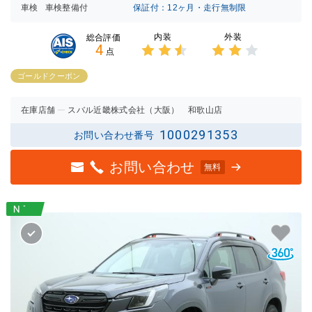
車検
車検整備付
保証付：12ヶ月・走行無制限
内装
外装
総合評価
4
点
3点中
3点中
2.5点
2点の
ゴールドクーポン
の評価
評価
在庫店舗
スバル近畿株式会社（大阪） 和歌山店
1000291353
お問い合わせ番号
お問い合わせ
無料