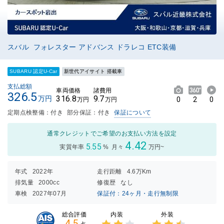
スバル フォレスター アドバンス ドラレコ ETC装備
SUBARU 認定U-Car
新世代アイサイト 搭載車
支払総額
車両価格
諸費用
326.5
316.8
9.7
万円
0
2
0
万円
万円
定期点検整備：付き
部分保証：付き
保証について
通常クレジットでご希望のお支払い方法を設定
4.42
5.55
実質年率
%
月々
万円~
年式
2022年
走行距離
4.6万Km
排気量
2000cc
修復歴
なし
車検
2027年07月
保証付：24ヶ月・走行無制限
内装
外装
総合評価
4.5