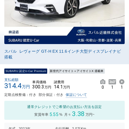
スバル レヴォーグ GT-H EX 11.6インチ大型ディスプレイナビ
搭載
SUBARU 認定U-Car Premium
新世代アイサイト＋アイサイトX 搭載車
支払総額
車両価格
諸費用
314.4
300.3
14.1
万円
0
1
1
万円
万円
定期点検整備：付き
部分保証：付き
保証について
通常クレジットでご希望のお支払い方法を設定
3.38
5.55
実質年率
%
月々
万円~
年式
2023年
走行距離
2.0万Km