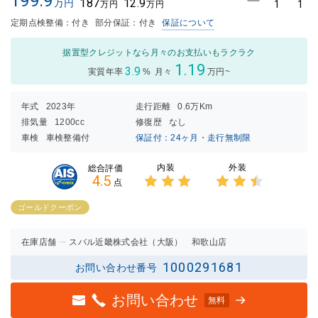
199.9
187
12.9
万円
1
1
万円
万円
定期点検整備：付き
部分保証：付き
保証について
据置型クレジットなら月々のお支払いもラクラク
1.19
3.9
実質年率
%
月々
万円~
年式
2023年
走行距離
0.6万Km
排気量
1200cc
修復歴
なし
車検
車検整備付
保証付：24ヶ月・走行無制限
内装
外装
総合評価
4.5
点
3点中
3点中
3点の
2.5点
ゴールドクーポン
評価
の評価
在庫店舗
スバル近畿株式会社（大阪） 和歌山店
1000291681
お問い合わせ番号
お問い合わせ
無料