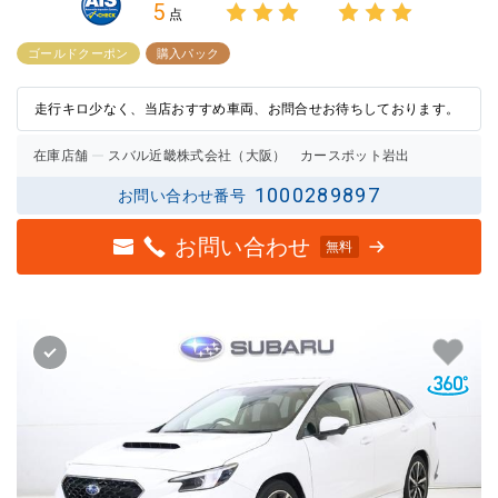
5
点
3点中
3点中
3点の
3点の
ゴールドクーポン
購入パック
評価
評価
走行キロ少なく、当店おすすめ車両、お問合せお待ちしております。
在庫店舗
スバル近畿株式会社（大阪） カースポット岩出
1000289897
お問い合わせ番号
お問い合わせ
無料