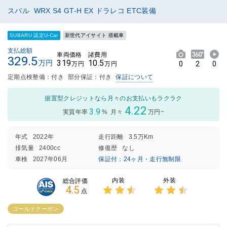
スバル WRX S4 GT-H EX ドラレコ ETC装備
SUBARU 認定U-Car
新世代アイサイト 搭載車
支払総額
車両価格
諸費用
329.5
319
10.5
万円
0
2
0
万円
万円
定期点検整備：付き
部分保証：付き
保証について
据置型クレジットなら月々のお支払いもラクラク
4.22
3.9
実質年率
%
月々
万円~
年式
2022年
走行距離
3.5万Km
排気量
2400cc
修復歴
なし
車検
2027年06月
保証付：24ヶ月・走行無制限
内装
外装
総合評価
4.5
点
3点中
3点中
2.5点
2.5点
ゴールドクーポン
の評価
の評価