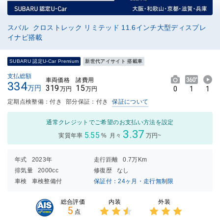
スバル クロストレック リミテッド 11.6インチ大型ディスプレ
イナビ搭載
SUBARU 認定U-Car Premium
新世代アイサイト 搭載車
支払総額
車両価格
諸費用
334
319
15
万円
0
1
1
万円
万円
定期点検整備：付き
部分保証：付き
保証について
通常クレジットでご希望のお支払い方法を設定
3.37
5.55
実質年率
%
月々
万円~
年式
2023年
走行距離
0.7万Km
排気量
2000cc
修復歴
なし
車検
車検整備付
保証付：24ヶ月・走行無制限
内装
外装
総合評価
5
点