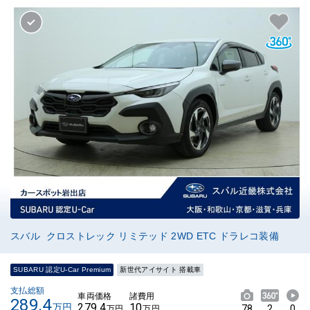
スバル クロストレック リミテッド 2WD ETC ドラレコ装備
SUBARU 認定U-Car Premium
新世代アイサイト 搭載車
支払総額
車両価格
諸費用
289.4
279.4
10
万円
78
2
0
万円
万円