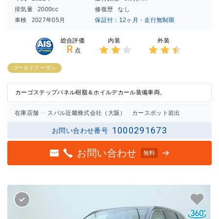
排気量
2000cc
修復歴
なし
車検
2027年05月
保証付：12ヶ月・走行無制限
内装
外装
総合評価
R
点
3点中
3点中
2点の
2.5点
ゴールドクーポン
評価
の評価
カーゴステップパネル樹脂＆ホイルデカール装備車両。
在庫店舗
スバル近畿株式会社（大阪） カースポット岩出
1000291673
お問い合わせ番号
お問い合わせ
無料