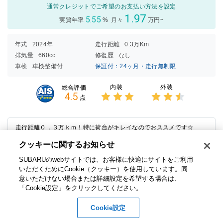
通常クレジットでご希望のお支払い方法を設定
1.97
5.55
実質年率
%
月々
万円~
年式
2024年
走行距離
0.3万Km
排気量
660cc
修復歴
なし
車検
車検整備付
保証付：24ヶ月・走行無制限
内装
外装
総合評価
4.5
点
3点中
3点中
3点の
2.5点
評価
の評価
走行距離０．３万ｋｍ！特に荷台がキレイなのでおススメです☆
クッキーに関するお知らせ​
在庫店舗
スバル近畿株式会社（大阪） カースポット岩出
SUBARUのwebサイトでは、お客様に快適にサイトをご利用
1000292883
お問い合わせ番号
いただくためにCookie（クッキー）を使用しています。​ 同
意いただけない場合または詳細設定を希望する場合は、
お問い合わせ
「Cookie設定」をクリックしてください。​
無料
Cookie設定