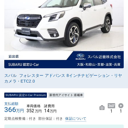
スバル フォレスター アドバンス 8インチナビゲーション・リヤ
カメラ・ETC2.0
SUBARU 認定U-Car Premium
新世代アイサイト 搭載車
支払総額
車両価格
諸費用
366
352
14
万円
1
1
万円
万円
定期点検整備：付き
部分保証：付き
保証について