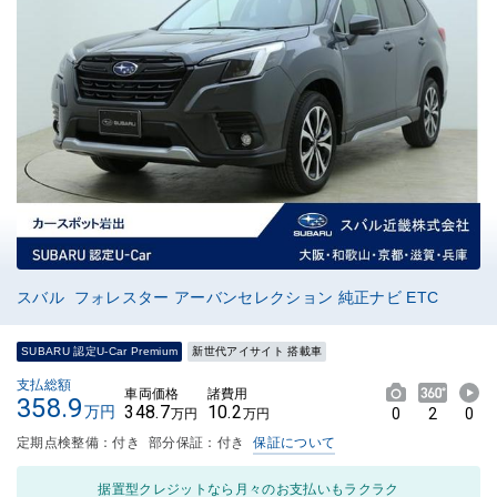
スバル フォレスター アーバンセレクション 純正ナビ ETC
SUBARU 認定U-Car Premium
新世代アイサイト 搭載車
支払総額
車両価格
諸費用
358.9
348.7
10.2
万円
0
2
0
万円
万円
定期点検整備：付き
部分保証：付き
保証について
据置型クレジットなら月々のお支払いもラクラク