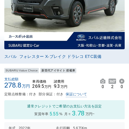
スバル フォレスター X-ブレイク ドラレコ ETC装備
SUBARU Value Choice
新世代アイサイト 搭載車
支払総額
車両価格
諸費用
278.8
269.5
9.3
万円
0
2
0
万円
万円
定期点検整備：付き
部分保証：付き
保証について
通常クレジットでご希望のお支払い方法を設定
3.78
5.55
実質年率
%
月々
万円~
年式
2022年
走行距離
5.6万Km