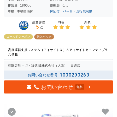
排気量
1800cc
修復歴
なし
車検
車検整備付
保証付：24ヶ月・走行無制限
内装
外装
総合評価
5
点
3点中
3点中
3点の
3点の
ゴールドクーポン
購入パック
評価
評価
高度運転支援システム（アイサイトＸ）＆アイサイトセイフティプラ
ス搭載
在庫店舗
スバル近畿株式会社（大阪） 田辺店
1000290263
お問い合わせ番号
お問い合わせ
無料