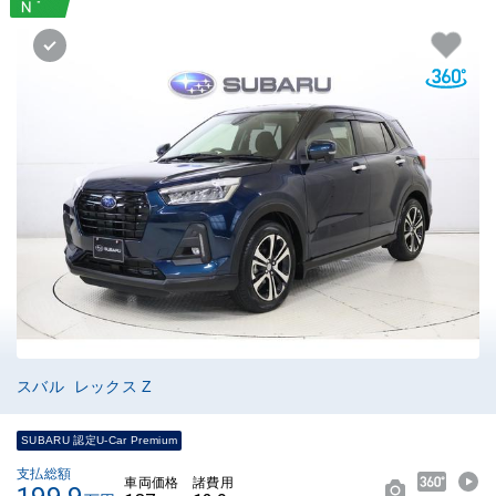
スバル レックス Z
SUBARU 認定U-Car Premium
支払総額
車両価格
諸費用