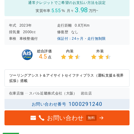
通常クレジットでご希望のお支払い方法を設定
3.98
5.55
実質年率
%
月々
万円~
年式
2023年
走行距離
0.8万Km
排気量
2000cc
修復歴
なし
車検
車検整備付
保証付：24ヶ月・走行無制限
内装
外装
総合評価
4.5
点
3点中
3点中
2.5点
2.5点
の評価
の評価
ツーリングアシスト＆アイサイトセイフティプラス（運転支援＆視界
拡張）搭載
在庫店舗
スバル近畿株式会社（大阪） 岩出店
1000291240
お問い合わせ番号
お問い合わせ
無料