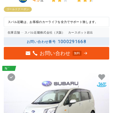
点
3点中
3点中
2点の
2.5点
ゴールドクーポン
評価
の評価
スバル近畿は、お客様のカーライフを全力でサポート致します。
在庫店舗
スバル近畿株式会社（大阪） カースポット岩出
1000291668
お問い合わせ番号
お問い合わせ
無料