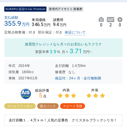
SUBARU 認定U-Car Premium
新世代アイサイト 搭載車
支払総額
車両価格
諸費用
355.9
346.5
9.4
万円
0
2
0
万円
万円
定期点検整備：付き
部分保証：付き
保証について
据置型クレジットなら月々のお支払いもラクラク
3.71
3.9
実質年率
%
月々
万円~
年式
2024年
走行距離
1.4万Km
排気量
1800cc
修復歴
なし
車検
2027年02月
保証付：24ヶ月・走行無制限
内装
外装
総合評価
5
点
3点中
3点中
3点の
3点の
ゴールドクーポン
購入パック
スピード見積
評価
評価
走行距離１．４万ｋｍ！人気の定番色 クリスタルブラックシリカ！