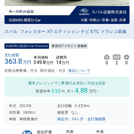
スバル フォレスター XT-エディション ナビ ETC ドラレコ装備
SUBARU 認定U-Car Premium
新世代アイサイト 搭載車
支払総額
車両価格
諸費用
363.8
349.8
14
万円
0
2
0
万円
万円
定期点検整備：付き
部分保証：付き
保証について
通常クレジットでご希望のお支払い方法を設定
4.88
5.55
実質年率
%
月々
万円~
年式
2023年
走行距離
0.3万Km
排気量
1800cc
修復歴
なし
車検
車検整備付
保証付：24ヶ月・走行無制限
内装
外装
総合評価