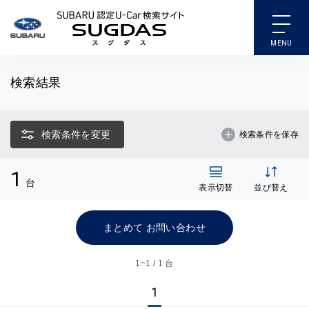
SUBARU 認定U-Car検索
検索結果
検索条件を変更
検索条件を保存
1
台
表示切替
並び替え
まとめて お問い合わせ
1~
1 / 1 台
1