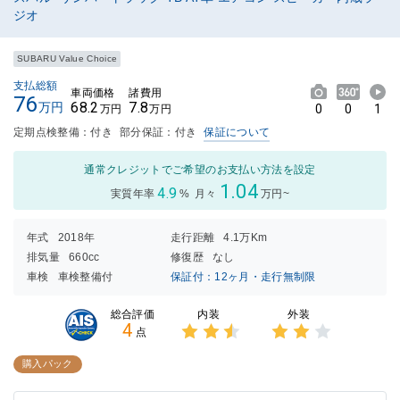
ジオ
SUBARU Value Choice
支払総額
車両価格
諸費用
76
68.2
7.8
万円
0
0
1
万円
万円
定期点検整備：付き
部分保証：付き
保証について
通常クレジットでご希望のお支払い方法を設定
1.04
4.9
実質年率
%
月々
万円~
年式
2018年
走行距離
4.1万Km
排気量
660cc
修復歴
なし
車検
車検整備付
保証付：12ヶ月・走行無制限
内装
外装
総合評価
4
点
3点中
3点中
2.5点
2点の
購入パック
の評価
評価