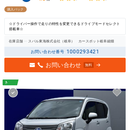
3点中
3点中
2.5点
2.5点
購入パック
の評価
の評価
☆ドライバー操作で走りの特性を変更できるドライブモードセレクト
搭載車☆
在庫店舗
スバル東海株式会社（岐阜） カースポット岐阜細畑
1000293421
お問い合わせ番号
お問い合わせ
無料