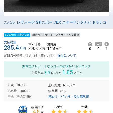
スバル レヴォーグ STIスポーツEX スターリンクナビ ドラレコ
SUBARU 認定U-Car
新世代アイサイト＋アイサイトX 搭載車
支払総額
車両価格
諸費用
285.4
270.6
14.8
万円
0
0
1
万円
万円
定期点検整備：付き
部分保証：付き
保証について
据置型クレジットなら月々のお支払いもラクラク
1.85
3.9
実質年率
%
月々
万円~
年式
2024年
走行距離
6.3万Km
排気量
1800cc
修復歴
なし
車検
車検整備付
保証付：24ヶ月・走行無制限
内装
外装
総合評価
4.5
点