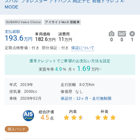
スバル フォレスター アドバンス 純正ナビ 前後ドラレコ X-
MODE
SUBARU Value Choice
アイサイトVer.3 搭載車
支払総額
車両価格
諸費用
193.6
182.6
11
万円
0
0
1
万円
万円
定期点検整備：付き
部分保証：付き
保証について
通常クレジットでご希望のお支払い方法を設定
1.69
4.9
実質年率
%
月々
万円~
年式
2019年
走行距離
8.0万Km
排気量
2000cc
修復歴
なし
車検
2028年02月
保証付：12ヶ月・走行無制限
内装
外装
総合評価
4.5
点
3点中
3点中
2.5点
3点の
購入パック
の評価
評価