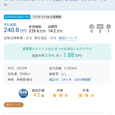
ル
SUBARU 認定U-Car
アイサイトVer.3 搭載車
支払総額
車両価格
諸費用
240.8
226.6
14.2
万円
0
0
1
万円
万円
定期点検整備：付き
部分保証：付き
保証について
据置型クレジットなら月々のお支払いもラクラク
1.88
3.9
実質年率
%
月々
万円~
年式
2022年
走行距離
2.9万Km
排気量
2000cc
修復歴
なし
車検
車検整備付
保証付：24ヶ月・走行無制限
内装
外装
総合評価
4.5
点
3点中
3点中
2.5点
2.5点
購入パック
の評価
の評価