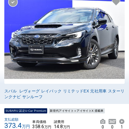
スバル レヴォーグ レイバック リミテッドEX 元社用車 スターリ
ンクナビ サンルーフ
SUBARU 認定U-Car Premium
新世代アイサイト＋アイサイトX 搭載車
支払総額
車両価格
諸費用
373.4
358.6
14.8
万円
0
0
1
万円
万円