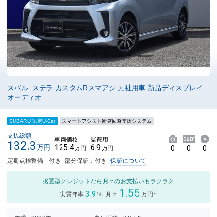
スバル ステラ カスタムRスマアシ 元社用車 新品ディスプレイ
オーディオ
SUBARU 認定U-Car
スマートアシスト衝突回避支援システム
支払総額
車両価格
諸費用
132.3
125.4
6.9
万円
0
0
0
万円
万円
定期点検整備：付き
部分保証：付き
保証について
据置型クレジットなら月々のお支払いもラクラク
1.55
3.9
実質年率
%
月々
万円~