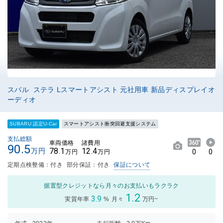
スバル ステラ Lスマートアシスト 元社用車 新品ディスプレイオ
ーディオ
SUBARU 認定U-Car
スマートアシスト衝突回避支援システム
支払総額
車両価格
諸費用
90.5
78.1
12.4
万円
0
0
万円
万円
定期点検整備：付き
部分保証：付き
保証について
据置型クレジットなら月々のお支払いもラクラク
1.2
3.9
実質年率
%
月々
万円~