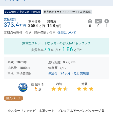
SUBARU 認定U-Car Premium
新世代アイサイト＋アイサイトX 搭載車
支払総額
車両価格
諸費用
373.4
358.6
14.8
万円
0
0
1
万円
万円
定期点検整備：付き
部分保証：付き
保証について
据置型クレジットなら月々のお支払いもラクラク
1.86
3.9
実質年率
%
月々
万円~
年式
2023年
走行距離
0.9万Km
排気量
1800cc
修復歴
なし
車検
車検整備付
保証付：24ヶ月・走行無制限
内装
外装
総合評価
5
点
3点中
3点中
2.5点
3点の
購入パック
の評価
評価
☆スターリンクナビ 本革シート プレミアムアーバンパッケージ搭