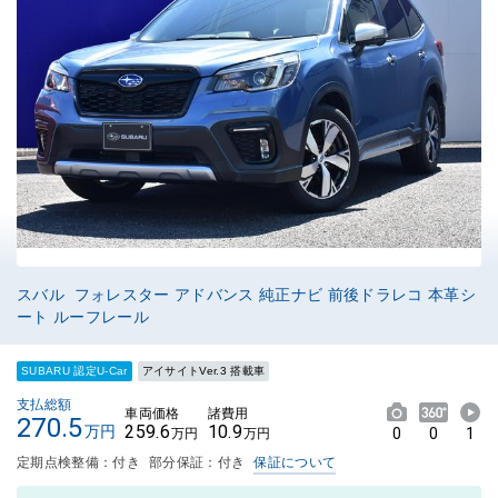
スバル フォレスター アドバンス 純正ナビ 前後ドラレコ 本革シ
ート ルーフレール
SUBARU 認定U-Car
アイサイトVer.3 搭載車
支払総額
車両価格
諸費用
270.5
259.6
10.9
万円
0
0
1
万円
万円
定期点検整備：付き
部分保証：付き
保証について