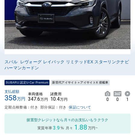
スバル レヴォーグ レイバック リミテッドEX スターリンクナビ
ハーマンカードン
SUBARU 認定U-Car Premium
新世代アイサイト＋アイサイトX 搭載車
支払総額
車両価格
諸費用
358
347.6
10.4
万円
0
0
1
万円
万円
定期点検整備：付き
部分保証：付き
保証について
据置型クレジットなら月々のお支払いもラクラク
1.88
3.9
実質年率
%
月々
万円~