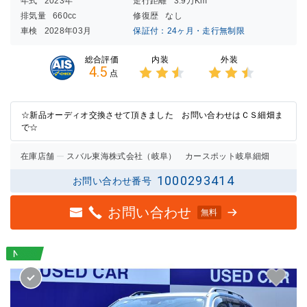
年式
2023年
走行距離
3.9万Km
排気量
660cc
修復歴
なし
車検
2028年03月
保証付：24ヶ月・走行無制限
内装
外装
総合評価
4.5
点
3点中
3点中
2.5点
2.5点
の評価
の評価
☆新品オーディオ交換させて頂きました お問い合わせはＣＳ細畑ま
で☆
在庫店舗
スバル東海株式会社（岐阜） カースポット岐阜細畑
1000293414
お問い合わせ番号
お問い合わせ
無料