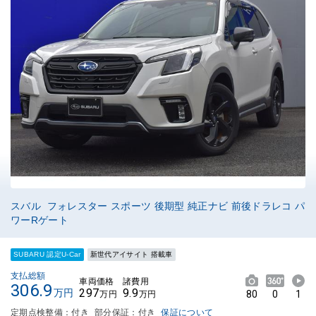
スバル フォレスター スポーツ 後期型 純正ナビ 前後ドラレコ パ
ワーRゲート
SUBARU 認定U-Car
新世代アイサイト 搭載車
支払総額
車両価格
諸費用
306.9
297
9.9
万円
80
0
1
万円
万円
定期点検整備：付き
部分保証：付き
保証について