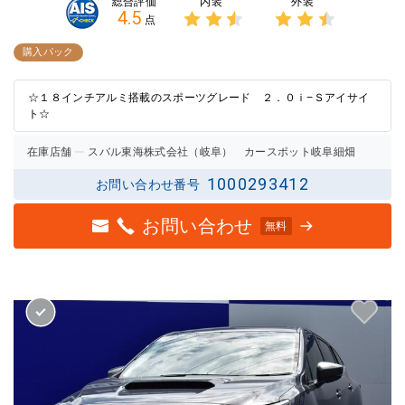
内装
外装
総合評価
4.5
点
3点中
3点中
2.5点
2.5点
購入パック
の評価
の評価
☆１８インチアルミ搭載のスポーツグレード ２．０ｉ−Ｓアイサイ
ト☆
在庫店舗
スバル東海株式会社（岐阜） カースポット岐阜細畑
1000293412
お問い合わせ番号
お問い合わせ
無料