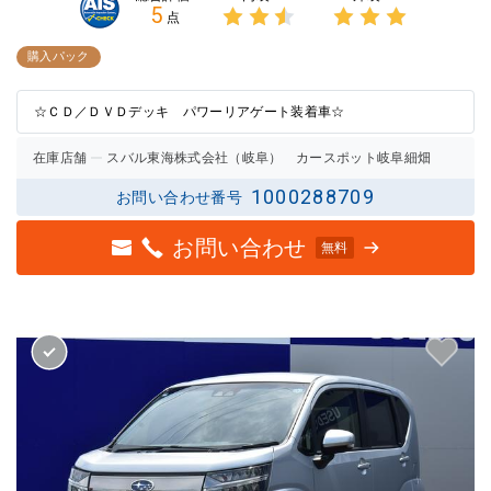
5
点
3点中
3点中
2.5点
3点の
購入パック
の評価
評価
☆ＣＤ／ＤＶＤデッキ パワーリアゲート装着車☆
在庫店舗
スバル東海株式会社（岐阜） カースポット岐阜細畑
1000288709
お問い合わせ番号
お問い合わせ
無料