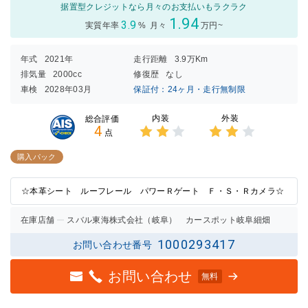
据置型クレジットなら月々のお支払いもラクラク
1.94
3.9
実質年率
%
月々
万円~
年式
2021年
走行距離
3.9万Km
排気量
2000cc
修復歴
なし
車検
2028年03月
保証付：24ヶ月・走行無制限
内装
外装
総合評価
4
点
3点中
3点中
2点の
2点の
購入パック
評価
評価
☆本革シート ルーフレール パワーＲゲート Ｆ・Ｓ・Ｒカメラ☆
在庫店舗
スバル東海株式会社（岐阜） カースポット岐阜細畑
1000293417
お問い合わせ番号
お問い合わせ
無料