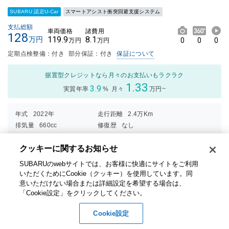
SUBARU 認定U-Car
スマートアシスト衝突回避支援システム
支払総額
車両価格
諸費用
128
119.9
8.1
万円
0
0
0
万円
万円
定期点検整備：付き
部分保証：付き
保証について
据置型クレジットなら月々のお支払いもラクラク
1.33
3.9
実質年率
%
月々
万円~
年式
2022年
走行距離
2.4万Km
排気量
660cc
修復歴
なし
車検
車検整備付
保証付：24ヶ月・走行無制限
クッキーに関するお知らせ​
内装
外装
総合評価
SUBARUのwebサイトでは、お客様に快適にサイトをご利用
5
点
いただくためにCookie（クッキー）を使用しています。​ 同
3点中
3点中
意いただけない場合または詳細設定を希望する場合は、
2.5点
3点の
購入パック
「Cookie設定」をクリックしてください。​
の評価
評価
☆新品オーディオ交換させて頂きました お問い合わせはＣＳ細畑ま
Cookie設定
で☆