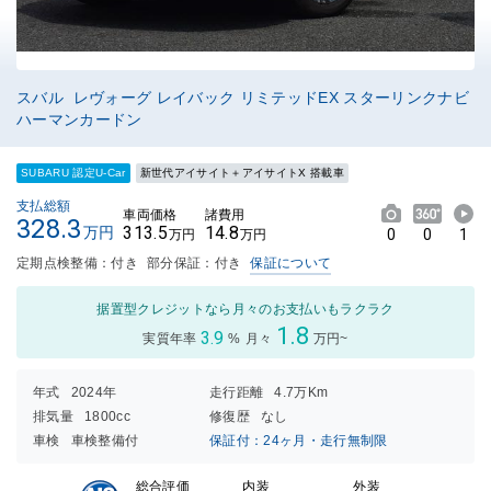
スバル レヴォーグ レイバック リミテッドEX スターリンクナビ
ハーマンカードン
SUBARU 認定U-Car
新世代アイサイト＋アイサイトX 搭載車
支払総額
車両価格
諸費用
328.3
313.5
14.8
万円
0
0
1
万円
万円
定期点検整備：付き
部分保証：付き
保証について
据置型クレジットなら月々のお支払いもラクラク
1.8
3.9
実質年率
%
月々
万円~
年式
2024年
走行距離
4.7万Km
排気量
1800cc
修復歴
なし
車検
車検整備付
保証付：24ヶ月・走行無制限
内装
外装
総合評価