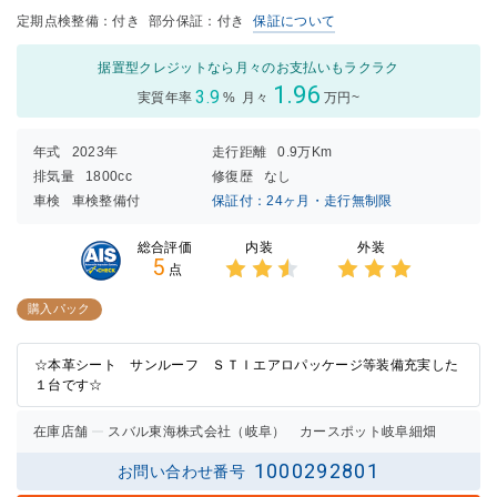
定期点検整備：付き
部分保証：付き
保証について
据置型クレジットなら月々のお支払いもラクラク
1.96
3.9
実質年率
%
月々
万円~
年式
2023年
走行距離
0.9万Km
排気量
1800cc
修復歴
なし
車検
車検整備付
保証付：24ヶ月・走行無制限
内装
外装
総合評価
5
点
3点中
3点中
2.5点
3点の
購入パック
の評価
評価
☆本革シート サンルーフ ＳＴＩエアロパッケージ等装備充実した
１台です☆
在庫店舗
スバル東海株式会社（岐阜） カースポット岐阜細畑
1000292801
お問い合わせ番号