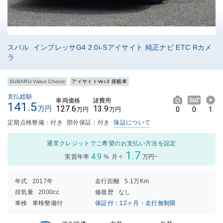
スバル インプレッサG4 2.0i-Sアイサイト 純正ナビ ETC Rカメ
ラ
SUBARU Value Choice
アイサイトVer.3 搭載車
支払総額
車両価格
諸費用
141.5
127.6
13.9
万円
0
0
1
万円
万円
定期点検整備：付き
部分保証：付き
保証について
通常クレジットでご希望のお支払い方法を設定
1.7
4.9
実質年率
%
月々
万円~
年式
2017年
走行距離
5.1万Km
排気量
2000cc
修復歴
なし
車検
車検整備付
保証付：12ヶ月・走行無制限