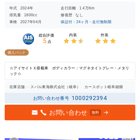
年式
2024年
走行距離
1.4万Km
排気量
1800cc
修復歴
なし
車検
2027年04月
保証付：24ヶ月・走行無制限
内装
外装
総合評価
5
点
3点中
3点中
2.5点
3点の
購入パック
の評価
評価
☆アイサイトＸ搭載車 ボディカラー：マグネタイトグレー・メタリ
ック☆
在庫店舗
スバル東海株式会社（岐阜） カースポット岐阜細畑
1000292394
お問い合わせ番号
お問い合わせ
無料