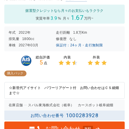
据置型クレジットなら月々のお支払いもラクラク
1.67
3.9
実質年率
%
月々
万円~
年式
2022年
走行距離
1.8万Km
排気量
1800cc
修復歴
なし
車検
2027年03月
保証付：24ヶ月・走行無制限
内装
外装
総合評価
5
点
3点中
3点中
2.5点
3点の
購入パック
の評価
評価
☆新世代アイサイト パワーリアゲート付 お問い合わせはＣＳ細畑
まで☆
在庫店舗
スバル東海株式会社（岐阜） カースポット岐阜細畑
1000283928
お問い合わせ番号
お問い合わせ
無料