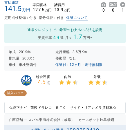
支払総額
車両価格
諸費用
141.5
127.6
13.9
万円
0
0
1
万円
万円
定期点検整備：付き
部分保証：付き
保証について
通常クレジットでご希望のお支払い方法を設定
1.7
4.9
実質年率
%
月々
万円~
年式
2019年
走行距離
3.6万Km
排気量
2000cc
修復歴
なし
車検
車検整備付
保証付：12ヶ月・走行無制限
内装
外装
総合評価
4.5
点
3点中
3点中
2.5点
2.5点
購入パック
の評価
の評価
☆純正ナビ 前後ドラレコ ＥＴＣ サイド・リアカメラ搭載車☆
在庫店舗
スバル東海株式会社（岐阜） カースポット岐阜細畑