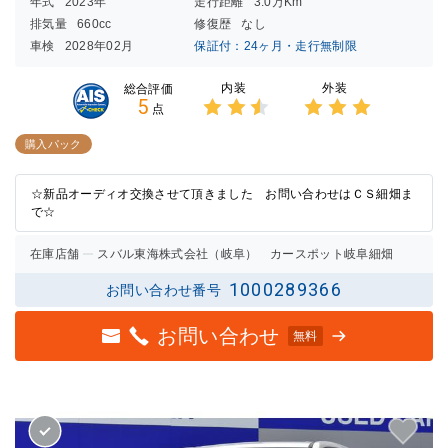
年式
2023年
走行距離
3.0万Km
排気量
660cc
修復歴
なし
車検
2028年02月
保証付：24ヶ月・走行無制限
内装
外装
総合評価
5
点
3点中
3点中
2.5点
3点の
購入パック
の評価
評価
☆新品オーディオ交換させて頂きました お問い合わせはＣＳ細畑ま
で☆
在庫店舗
スバル東海株式会社（岐阜） カースポット岐阜細畑
1000289366
お問い合わせ番号
お問い合わせ
無料