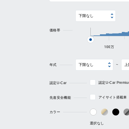
価格帯
100万
年式
~
認定U-Car Pre
認定U-Car
アイサイト搭載車
先進安全機能
カラー
ゴールド・
ブラ
ホワイト系