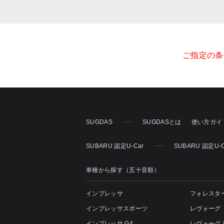
ご指定の条
SUGDAS
SUGDASとは
使い方ガイ
SUBARU 認定U-Car
SUBARU 認定U
車種から探す（五十音順）
インプレッサ
フォレスタ
インプレッサスポーツ
レヴォーグ
インプレッサ G4
レヴォーグ