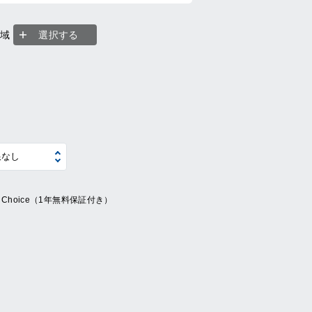
地域
選択する
ue Choice（1年無料保証付き）
系
の他