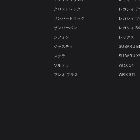
クロストレック
レガシィ 
サンバートラック
レガシィ 
サンバーバン
レガシィ B
シフォン
レックス
ジャスティ
SUBARU B
ステラ
SUBARU X
ソルテラ
WRX S4
プレオ プラス
WRX STI