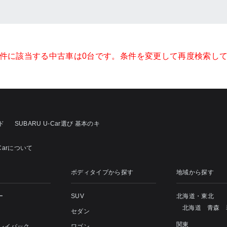
件に該当する中古車は0台です。条件を変更して再度検索し
ド
SUBARU U-Car選び 基本のキ
-Carについて
ボディタイプから探す
地域から探す
ー
SUV
北海道・東北
北海道
青森
セダン
関東
 レイバック
ワゴン