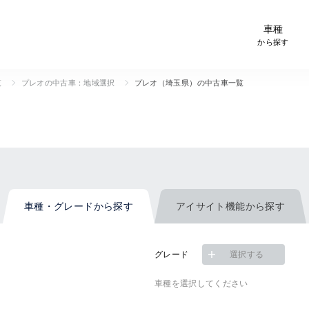
-Car検索サイト スグダス
車種
から探す
覧
プレオの中古車：地域選択
プレオ（埼玉県）の中古車一覧
車種・グレード
から探す
アイサイト機能
から探す
グレード
選択する