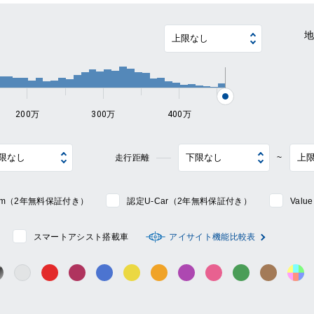
~
200万
300万
400万
走行距離
~
mium（2年無料保証付き）
認定U-Car（2年無料保証付き）
Val
スマートアシスト搭載車
アイサイト機能比較表
シルバー系
ック系
ガンメタ系
レッド系
ワイン系
ブルー系
イエロー系
オレンジ系
パープル系
ピンク系
グリーン系
ブラウン
そ
グレー系