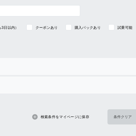
ら3日以内）
クーポンあり
購入パックあり
試乗可能
検索条件をマイページに保存