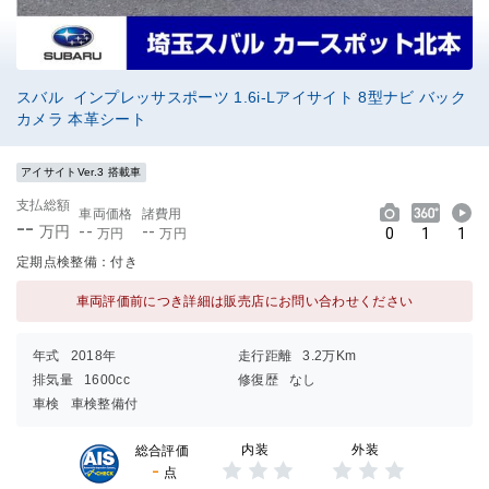
スバル インプレッサスポーツ 1.6i-Lアイサイト 8型ナビ バック
カメラ 本革シート
アイサイトVer.3 搭載車
支払総額
車両価格
諸費用
--
--
--
万円
0
1
1
万円
万円
定期点検整備：付き
車両評価前につき詳細は販売店にお問い合わせください
年式
2018年
走行距離
3.2万Km
排気量
1600cc
修復歴
なし
車検
車検整備付
内装
外装
総合評価
-
点