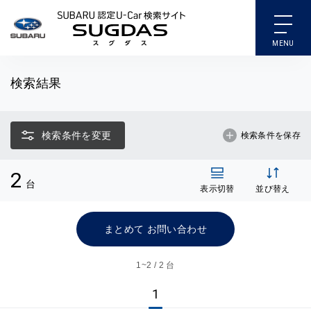
SUBARU 認定U-Car検索
検索結果
検索条件を変更
検索条件を保存
2
台
表示切替
並び替え
まとめて お問い合わせ
1~
2 / 2 台
1