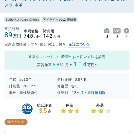
メラ 本革
SUBARU Value Choice
アイサイトVer.2 搭載車
支払総額
車両価格
諸費用
89
74.8
14.2
万円
0
0
2
万円
万円
定期点検整備：付き
部分保証：付き
保証について
通常クレジットでご希望のお支払い方法を設定
1.14
5.8
実質年率
%
月々
万円~
年式
2013年
走行距離
6.8万Km
排気量
2000cc
修復歴
なし
車検
車検整備付
保証付：12ヶ月・走行無制限
内装
外装
総合評価
3.5
点
3点中
3点中
2.5点
2点の
購入パック
の評価
評価