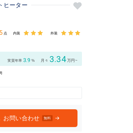
トヒーター
5
点
内装
外装
3点中
3点中
3点の
3点の
評価
評価
3.34
3.9
月々
万円~
実質年率
%
7月
お問い合わせ
無料