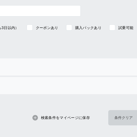
ら3日以内）
クーポンあり
購入パックあり
試乗可能
検索条件をマイページに保存