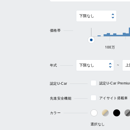
価格帯
100万
年式
~
認定U-Car Pre
認定U-Car
アイサイト搭載車
先進安全機能
カラー
ゴールド・
ブラ
ホワイト系