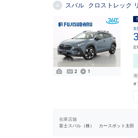
スバル クロストレック 
支
定
2
1
年
オ
在庫店舗
富士スバル（株） カースポット太田