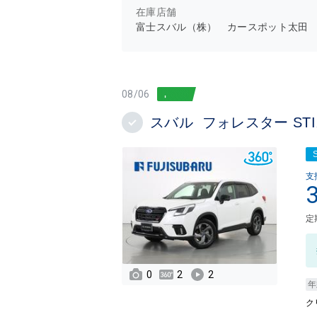
在庫店舗
富士スバル（株） カースポット太田
08/06
スバル フォレスター ST
支
定
0
2
2
年
ク