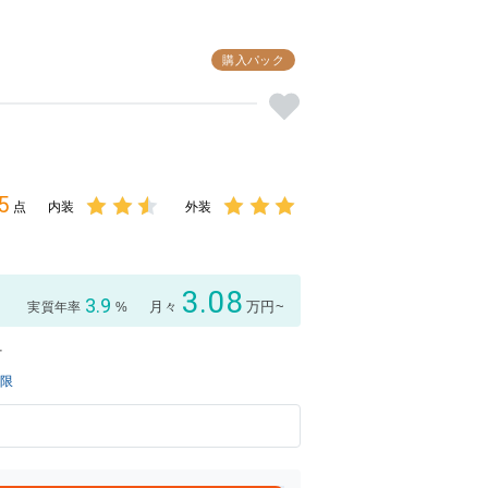
購入パック
5
点
内装
外装
3点中
3点中
2.5点
3点の
の評価
評価
3.08
3.9
月々
万円~
実質年率
%
付
制限