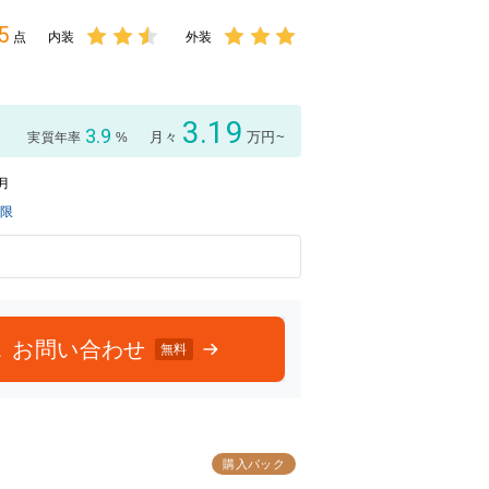
5
点
内装
外装
3点中
3点中
2.5点
3点の
の評価
評価
3.19
3.9
月々
万円~
実質年率
%
2月
制限
お問い合わせ
無料
購入パック