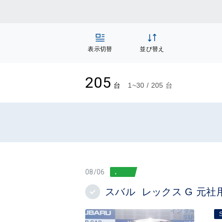
表示切替
並び替え
205
台
1~30 / 205 台
08/06
スバル レックス G 元