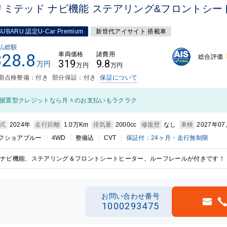
リミテッド ナビ機能 ステアリング&フロントシー
SUBARU 認定U-Car Premium
新世代アイサイト 搭載車
払総額
328.8
車両価格
諸費用
総合評価
319
9.8
万円
万円
万円
期点検整備：付き
部分保証：付き
保証について
据置型クレジットなら月々のお支払いもラクラク
式
2024年
走行距離
1.0万Km
排気量
2000cc
修復歴
なし
車検
2027年0
フショアブルー
4WD
整備込
CVT
保証付：24ヶ月・走行無制限
ナビ機能、ステアリング＆フロントシートヒーター、ルーフレールが付きです！
お問い合わせ番号
1000293475