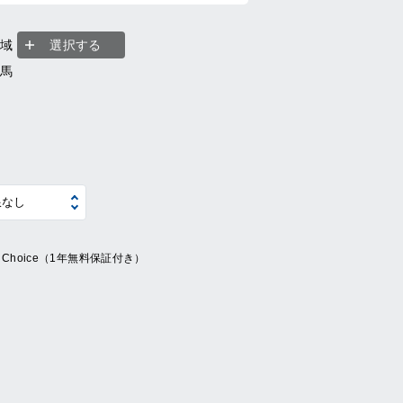
地域
選択する
群馬
ue Choice（1年無料保証付き）
系
の他