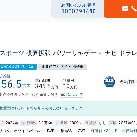
お問い合わせ番号
1000293480
Iスポーツ 視界拡張 パワーリヤゲート ナビ ドラ
SUBARU 認定U-Car
新世代アイサイト 搭載車
払総額
356.5
車両価格
諸費用
総合評価
346.5
10
万円
万円
万円
期点検整備：付き
部分保証：付き
保証について
据置型クレジットなら月々のお支払いもラクラク
式
2024年
走行距離
3.1万Km
排気量
1800cc
修復歴
なし
車検
2027年0
リスタルホワイトパール
4WD
整備込
CVT
保証付：24ヶ月・走行無