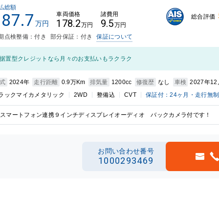
払総額
187.7
車両価格
諸費用
総合評価
178.2
9.5
万円
万円
万円
期点検整備：付き
部分保証：付き
保証について
据置型クレジットなら月々のお支払いもラクラク
式
2024年
走行距離
0.9万Km
排気量
1200cc
修復歴
なし
車検
2027年1
ラックマイカメタリック
2WD
整備込
CVT
保証付：24ヶ月・走行無
スマートフォン連携９インチディスプレイオーディオ バックカメラ付です！
お問い合わせ番号
1000293469