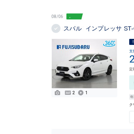
08/06
スバル インプレッサ ST
支
定
2
1
年
ク