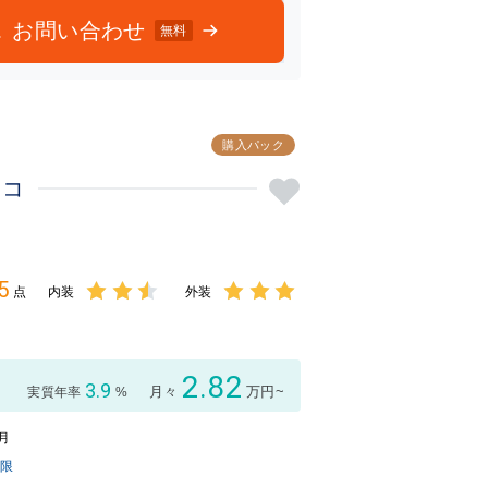
お問い合わせ
無料
購入パック
レコ
5
点
内装
外装
3点中
3点中
2.5点
3点の
の評価
評価
2.82
3.9
月々
万円~
実質年率
%
9月
制限