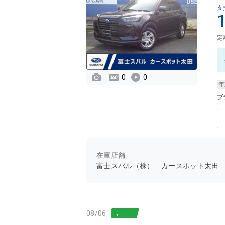
支
定
0
0
年
ブ
在庫店舗
富士スバル（株） カースポット太田
08/06