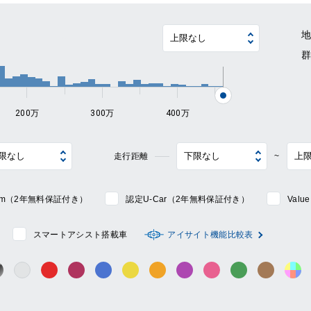
~
200万
300万
400万
走行距離
~
mium（2年無料保証付き）
認定U-Car（2年無料保証付き）
Val
スマートアシスト搭載車
アイサイト機能比較表
シルバー系
ック系
ガンメタ系
レッド系
ワイン系
ブルー系
イエロー系
オレンジ系
パープル系
ピンク系
グリーン系
ブラウン
そ
グレー系