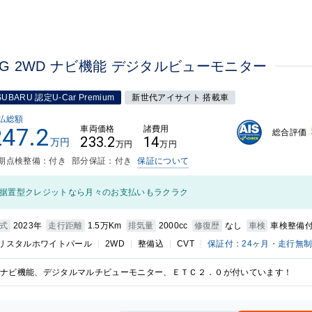
-G 2WD ナビ機能 デジタルビューモニター
SUBARU 認定U-Car Premium
新世代アイサイト 搭載車
払総額
247.2
車両価格
諸費用
総合評価
233.2
14
万円
万円
万円
期点検整備：付き
部分保証：付き
保証について
据置型クレジットなら月々のお支払いもラクラク
式
2023年
走行距離
1.5万Km
排気量
2000cc
修復歴
なし
車検
車検整備
リスタルホワイトパール
2WD
整備込
CVT
保証付：24ヶ月・走行無
ナビ機能、デジタルマルチビューモニター、ＥＴＣ２．０が付いています！