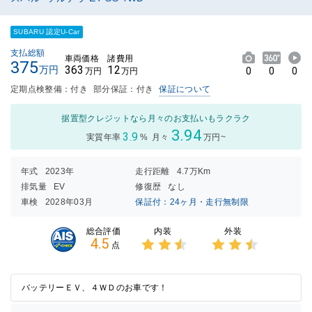
SUBARU 認定U-Car
支払総額
車両価格
諸費用
375
363
12
万円
0
0
0
万円
万円
定期点検整備：付き
部分保証：付き
保証について
据置型クレジットなら月々のお支払いもラクラク
3.94
3.9
実質年率
%
月々
万円~
年式
2023年
走行距離
4.7万Km
排気量
EV
修復歴
なし
車検
2028年03月
保証付：24ヶ月・走行無制限
内装
外装
総合評価
4.5
点
3点中
3点中
2.5点
2.5点
の評価
の評価
バッテリーＥＶ、４ＷＤのお車です！