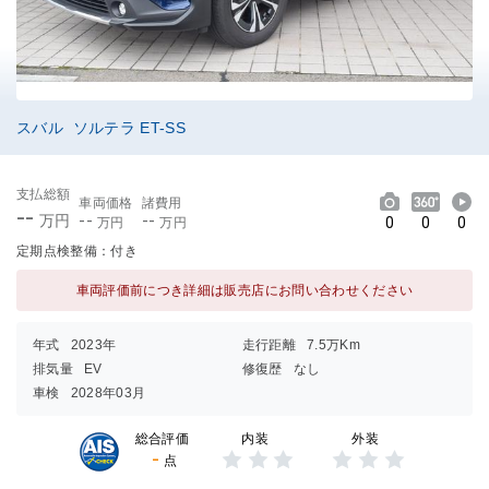
スバル ソルテラ ET-SS
支払総額
車両価格
諸費用
--
--
--
万円
0
0
0
万円
万円
定期点検整備：付き
車両評価前につき詳細は販売店にお問い合わせください
年式
2023年
走行距離
7.5万Km
排気量
EV
修復歴
なし
車検
2028年03月
内装
外装
総合評価
-
点
3点中
3点中