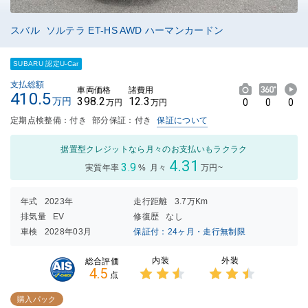
スバル ソルテラ ET-HS AWD ハーマンカードン
SUBARU 認定U-Car
支払総額
車両価格
諸費用
410.5
398.2
12.3
万円
0
0
0
万円
万円
定期点検整備：付き
部分保証：付き
保証について
据置型クレジットなら月々のお支払いもラクラク
4.31
3.9
実質年率
%
月々
万円~
年式
2023年
走行距離
3.7万Km
排気量
EV
修復歴
なし
車検
2028年03月
保証付：24ヶ月・走行無制限
内装
外装
総合評価
4.5
点
3点中
3点中
2.5点
2.5点
購入パック