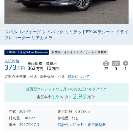
スバル レヴォーグ レイバック リミテッドEX 本革シート ドライ
ブレコーダー リアカメラ
SUBARU 認定U-Car Premium
新世代アイサイト＋アイサイトX 搭載車
支払総額
車両価格
諸費用
373
363
10
万円
72
0
1
万円
万円
定期点検整備：付き
部分保証：付き
保証について
据置型クレジットなら月々のお支払いもラクラク
2.93
3.9
実質年率
%
月々
万円~
年式
2024年
走行距離
0.3万Km
排気量
1800cc
修復歴
なし
車検
2027年07月
保証付：24ヶ月・走行無制限