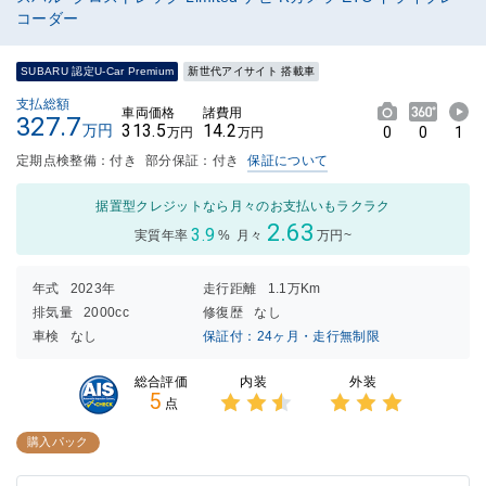
コーダー
SUBARU 認定U-Car Premium
新世代アイサイト 搭載車
支払総額
車両価格
諸費用
327.7
313.5
14.2
万円
0
0
1
万円
万円
定期点検整備：付き
部分保証：付き
保証について
据置型クレジットなら月々のお支払いもラクラク
2.63
3.9
実質年率
%
月々
万円~
年式
2023年
走行距離
1.1万Km
排気量
2000cc
修復歴
なし
車検
なし
保証付：24ヶ月・走行無制限
内装
外装
総合評価
5
点
3点中
3点中
2.5点
3点の
購入パック
の評価
評価