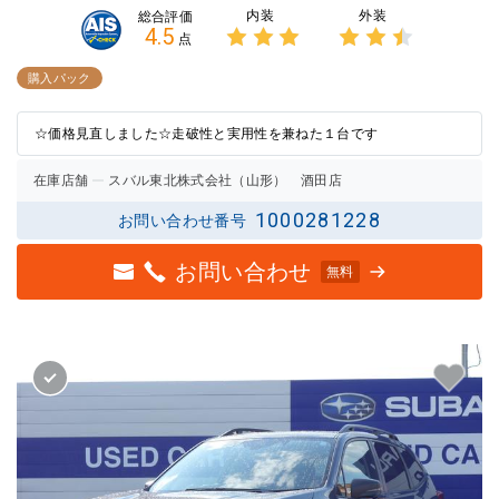
内装
外装
総合評価
4.5
点
3点中
3点中
3点の
2.5点
購入パック
評価
の評価
☆価格見直しました☆走破性と実用性を兼ねた１台です
在庫店舗
スバル東北株式会社（山形） 酒田店
1000281228
お問い合わせ番号
お問い合わせ
無料