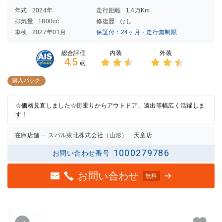
年式
2024年
走行距離
1.4万Km
排気量
1800cc
修復歴
なし
車検
2027年01月
保証付：24ヶ月・走行無制限
内装
外装
総合評価
4.5
点
3点中
3点中
2.5点
2.5点
購入パック
の評価
の評価
☆価格見直しました☆街乗りからアウトドア、遠出等幅広く活躍しま
す！
在庫店舗
スバル東北株式会社（山形） 天童店
1000279786
お問い合わせ番号
お問い合わせ
無料