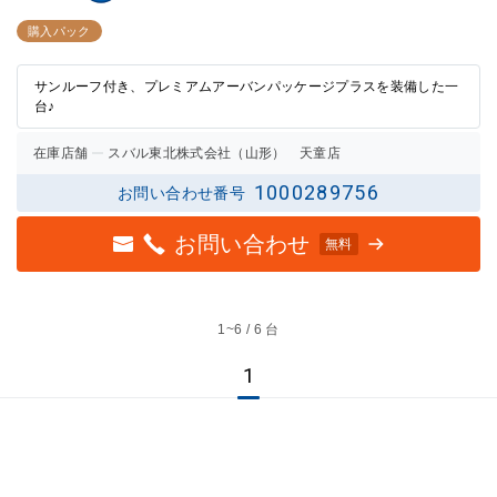
3点中
3点中
2.5点
2.5点
購入パック
の評価
の評価
サンルーフ付き、プレミアムアーバンパッケージプラスを装備した一
台♪
在庫店舗
スバル東北株式会社（山形） 天童店
1000289756
お問い合わせ番号
お問い合わせ
無料
1~
6 / 6 台
1