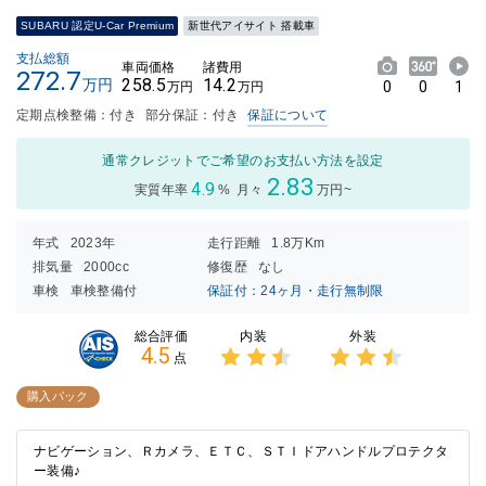
SUBARU 認定U-Car Premium
新世代アイサイト 搭載車
支払総額
車両価格
諸費用
272.7
258.5
14.2
万円
0
0
1
万円
万円
定期点検整備：付き
部分保証：付き
保証について
通常クレジットでご希望のお支払い方法を設定
2.83
4.9
実質年率
%
月々
万円~
年式
2023年
走行距離
1.8万Km
排気量
2000cc
修復歴
なし
車検
車検整備付
保証付：24ヶ月・走行無制限
内装
外装
総合評価
4.5
点
3点中
3点中
2.5点
2.5点
購入パック
の評価
の評価
ナビゲーション、Ｒカメラ、ＥＴＣ、ＳＴＩドアハンドルプロテクタ
ー装備♪