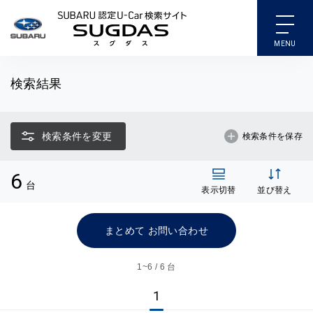
SUBARU 認定U-Car検索
検索結果
検索条件を変更
検索条件を保存
6
台
表示切替
並び替え
まとめて お問い合わせ
1~
6 / 6 台
1