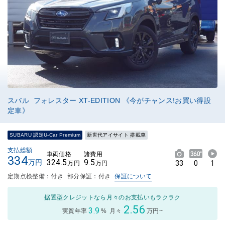
スバル フォレスター XT-EDITION 《今がチャンス!お買い得設
定車》
SUBARU 認定U-Car Premium
新世代アイサイト 搭載車
支払総額
車両価格
諸費用
334
324.5
9.5
万円
33
0
1
万円
万円
定期点検整備：付き
部分保証：付き
保証について
据置型クレジットなら月々のお支払いもラクラク
2.56
3.9
実質年率
%
月々
万円~