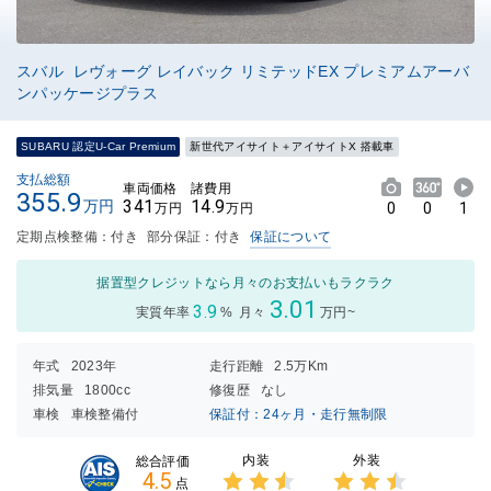
スバル レヴォーグ レイバック リミテッドEX プレミアムアーバ
ンパッケージプラス
SUBARU 認定U-Car Premium
新世代アイサイト＋アイサイトX 搭載車
支払総額
車両価格
諸費用
355.9
341
14.9
万円
0
0
1
万円
万円
定期点検整備：付き
部分保証：付き
保証について
据置型クレジットなら月々のお支払いもラクラク
3.01
3.9
実質年率
%
月々
万円~
年式
2023年
走行距離
2.5万Km
排気量
1800cc
修復歴
なし
車検
車検整備付
保証付：24ヶ月・走行無制限
内装
外装
総合評価
4.5
点