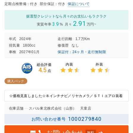
定期点検整備：付き
部分保証：付き
保証について
据置型クレジットなら月々のお支払いもラクラク
2.91
3.9
実質年率
%
月々
万円~
年式
2024年
走行距離
1.7万Km
排気量
1800cc
修復歴
なし
車検
2027年01月
保証付：24ヶ月・走行無制限
内装
外装
総合評価
4.5
点
3点中
3点中
2.5点
2.5点
購入パック
の評価
の評価
☆価格見直しました☆８インチナビ／リヤカメラ／ＳＴＩエアロ装着
在庫店舗
スバル東北株式会社（山形） 天童店
1000279840
お問い合わせ番号
お問い合わせ
無料