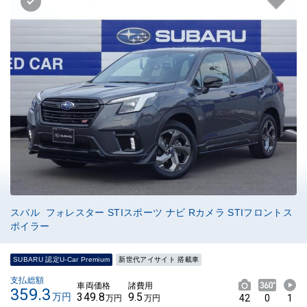
スバル フォレスター STIスポーツ ナビ Rカメラ STIフロントス
ポイラー
SUBARU 認定U-Car Premium
新世代アイサイト 搭載車
支払総額
車両価格
諸費用
359.3
349.8
9.5
万円
42
0
1
万円
万円