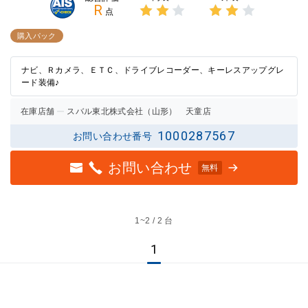
R
点
3点中
3点中
2点の
2点の
購入パック
評価
評価
ナビ、Ｒカメラ、ＥＴＣ、ドライブレコーダー、キーレスアップグレ
ード装備♪
在庫店舗
スバル東北株式会社（山形） 天童店
1000287567
お問い合わせ番号
お問い合わせ
無料
1~
2 / 2 台
1