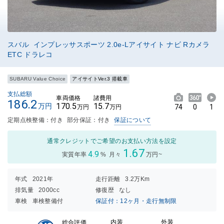
スバル インプレッサスポーツ 2.0e-Lアイサイト ナビ Rカメラ
ETC ドラレコ
SUBARU Value Choice
アイサイトVer.3 搭載車
支払総額
車両価格
諸費用
186.2
170.5
15.7
万円
74
0
1
万円
万円
定期点検整備：付き
部分保証：付き
保証について
通常クレジットでご希望のお支払い方法を設定
1.67
4.9
実質年率
%
月々
万円~
年式
2021年
走行距離
3.2万Km
排気量
2000cc
修復歴
なし
車検
車検整備付
保証付：12ヶ月・走行無制限
内装
外装
総合評価