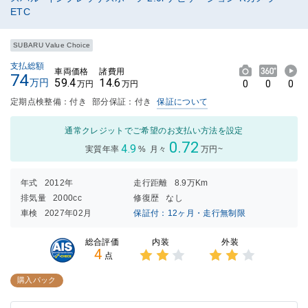
ETC
SUBARU Value Choice
支払総額
車両価格
諸費用
74
59.4
14.6
万円
0
0
0
万円
万円
定期点検整備：付き
部分保証：付き
保証について
通常クレジットでご希望のお支払い方法を設定
0.72
4.9
実質年率
%
月々
万円~
年式
2012年
走行距離
8.9万Km
排気量
2000cc
修復歴
なし
車検
2027年02月
保証付：12ヶ月・走行無制限
内装
外装
総合評価
4
点
3点中
3点中
2点の
2点の
購入パック
評価
評価