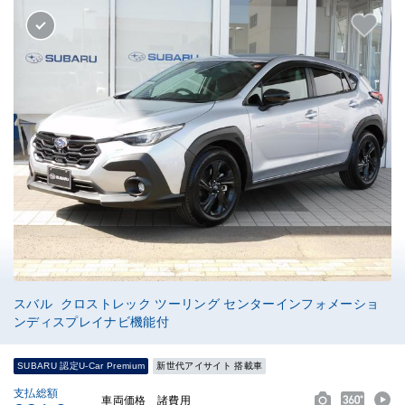
スバル クロストレック ツーリング センターインフォメーショ
ンディスプレイナビ機能付
SUBARU 認定U-Car Premium
新世代アイサイト 搭載車
支払総額
車両価格
諸費用