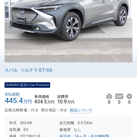
スバル ソルテラ ET-SS
SUBARU 認定U-Car Premium
支払総額
車両価格
諸費用
445.4
434.5
10.9
万円
0
0
0
万円
万円
定期点検整備：付き
部分保証：付き
保証について
年式
2024年
走行距離
0.9万Km
排気量
EV
修復歴
なし
車検
2027年01月
保証付：24ヶ月・走行無制限