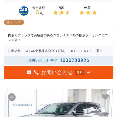
内装
外装
総合評価
5
点
3点中
3点中
2.5点
3点の
購入パック
の評価
評価
内装もブラックで高級感のある佇まい！スバルの原点ツーリングワゴ
ンです！
在庫店舗
スバル東北株式会社（宮城） ＢＥＳＴＳＨＯＰ栗生
1000288936
お問い合わせ番号
お問い合わせ
無料