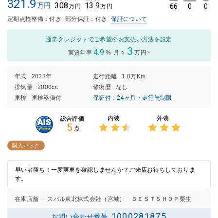
321.9
308
13.9
万円
66
0
0
万円
万円
定期点検整備：付き
部分保証：付き
保証について
通常クレジットでご希望のお支払い方法を設定
3
4.9
実質年率
%
月々
万円~
年式
2023年
走行距離
1.0万Km
排気量
2000cc
修復歴
なし
車検
車検整備付
保証付：24ヶ月・走行無制限
内装
外装
総合評価
5
点
3点中
3点中
2.5点
3点の
購入パック
の評価
評価
早い者勝ち！一度実車を確認しませんか？ご来店お待ちしておりま
す。
在庫店舗
スバル東北株式会社（宮城） ＢＥＳＴＳＨＯＰ栗生
1000281875
お問い合わせ番号