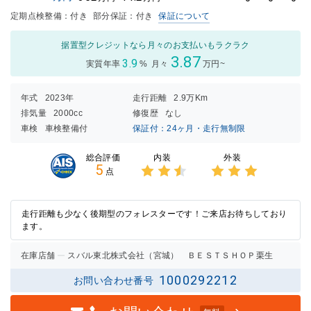
定期点検整備：付き
部分保証：付き
保証について
据置型クレジットなら月々のお支払いもラクラク
3.87
3.9
実質年率
%
月々
万円~
年式
2023年
走行距離
2.9万Km
排気量
2000cc
修復歴
なし
車検
車検整備付
保証付：24ヶ月・走行無制限
内装
外装
総合評価
5
点
3点中
3点中
2.5点
3点の
の評価
評価
走行距離も少なく後期型のフォレスターです！ご来店お待ちしており
ます。
在庫店舗
スバル東北株式会社（宮城） ＢＥＳＴＳＨＯＰ栗生
1000292212
お問い合わせ番号