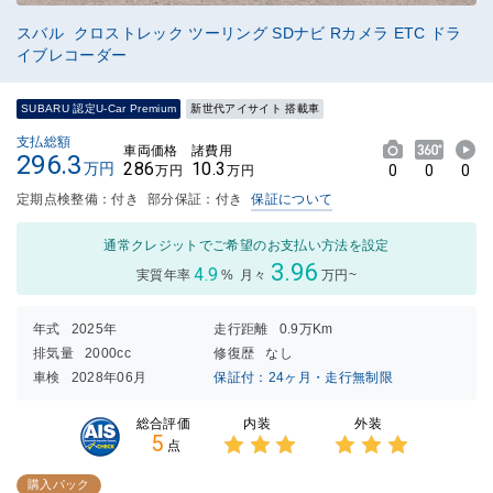
スバル クロストレック ツーリング SDナビ Rカメラ ETC ドラ
イブレコーダー
SUBARU 認定U-Car Premium
新世代アイサイト 搭載車
支払総額
車両価格
諸費用
296.3
286
10.3
万円
0
0
0
万円
万円
定期点検整備：付き
部分保証：付き
保証について
通常クレジットでご希望のお支払い方法を設定
3.96
4.9
実質年率
%
月々
万円~
年式
2025年
走行距離
0.9万Km
排気量
2000cc
修復歴
なし
車検
2028年06月
保証付：24ヶ月・走行無制限
内装
外装
総合評価
5
点
3点中
3点中
3点の
3点の
購入パック