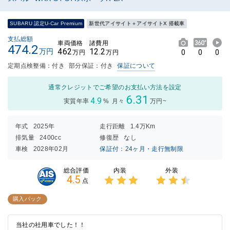
SUBARU 認定U-Car Premium
新世代アイサイト＋アイサイトX 搭載車
支払総額
車両価格
諸費用
474.2
462
12.2
万円
0
0
0
万円
万円
定期点検整備：付き
部分保証：付き
保証について
通常クレジットでご希望のお支払い方法を設定
6.31
4.9
実質年率
%
月々
万円~
年式
2025年
走行距離
1.4万Km
排気量
2400cc
修復歴
なし
車検
2028年02月
保証付：24ヶ月・走行無制限
内装
外装
総合評価
4.5
点
3点中
3点中
3点の
2.5点
購入パック
評価
の評価
当社の社用車でした！！