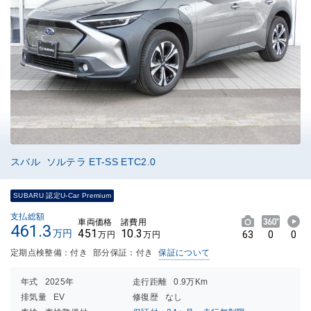
スバル ソルテラ ET-SS ETC2.0
SUBARU 認定U-Car Premium
支払総額
車両価格
諸費用
461.3
451
10.3
万円
63
0
0
万円
万円
定期点検整備：付き
部分保証：付き
保証について
年式
2025年
走行距離
0.9万Km
排気量
EV
修復歴
なし