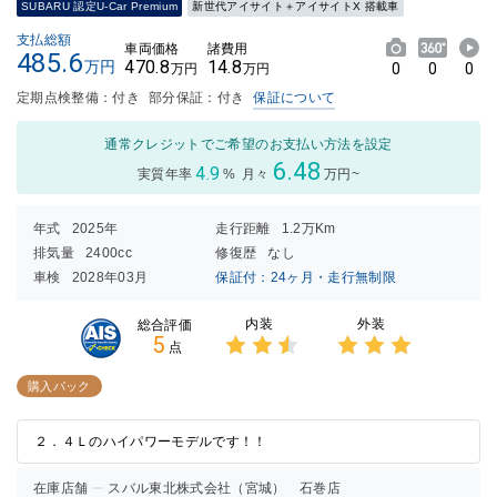
SUBARU 認定U-Car Premium
新世代アイサイト＋アイサイトX 搭載車
支払総額
車両価格
諸費用
485.6
470.8
14.8
万円
0
0
0
万円
万円
定期点検整備：付き
部分保証：付き
保証について
通常クレジットでご希望のお支払い方法を設定
6.48
4.9
実質年率
%
月々
万円~
年式
2025年
走行距離
1.2万Km
排気量
2400cc
修復歴
なし
車検
2028年03月
保証付：24ヶ月・走行無制限
内装
外装
総合評価
5
点
3点中
3点中
2.5点
3点の
購入パック
の評価
評価
２．４Ｌのハイパワーモデルです！！
在庫店舗
スバル東北株式会社（宮城） 石巻店