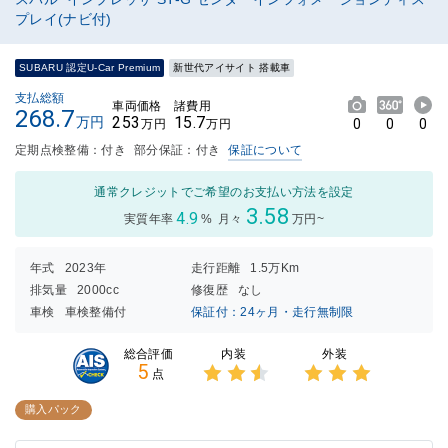
プレイ(ナビ付)
SUBARU 認定U-Car Premium
新世代アイサイト 搭載車
支払総額
車両価格
諸費用
268.7
253
15.7
万円
0
0
0
万円
万円
定期点検整備：付き
部分保証：付き
保証について
通常クレジットでご希望のお支払い方法を設定
3.58
4.9
実質年率
%
月々
万円~
年式
2023年
走行距離
1.5万Km
排気量
2000cc
修復歴
なし
車検
車検整備付
保証付：24ヶ月・走行無制限
内装
外装
総合評価
5
点
3点中
3点中
2.5点
3点の
購入パック
の評価
評価