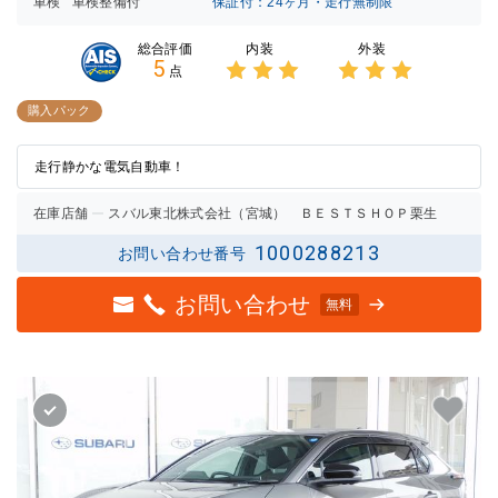
車検
車検整備付
保証付：24ヶ月・走行無制限
内装
外装
総合評価
5
点
3点中
3点中
3点の
3点の
購入パック
評価
評価
走行静かな電気自動車！
在庫店舗
スバル東北株式会社（宮城） ＢＥＳＴＳＨＯＰ栗生
1000288213
お問い合わせ番号
お問い合わせ
無料