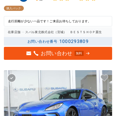
3点中
3点中
3点の
3点の
購入パック
評価
評価
走行距離が少ない一品です！ご来店お待ちしております。
在庫店舗
スバル東北株式会社（宮城） ＢＥＳＴＳＨＯＰ栗生
1000293809
お問い合わせ番号
お問い合わせ
無料