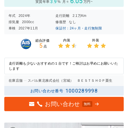
6.05
3.9
実質年率
%
月々
万円~
年式
2024年
走行距離
2.1万Km
排気量
2000cc
修復歴
なし
車検
2027年11月
保証付：24ヶ月・走行無制限
内装
外装
総合評価
5
点
3点中
3点中
2.5点
3点の
の評価
評価
走行距離も少ないおすすめの１台です！ご検討はお早めにお願いいた
します
在庫店舗
スバル東北株式会社（宮城） ＢＥＳＴＳＨＯＰ栗生
1000289998
お問い合わせ番号
お問い合わせ
無料