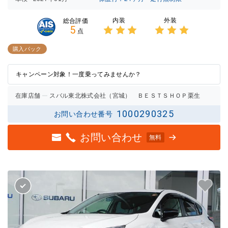
内装
外装
総合評価
5
点
3点中
3点中
3点の
3点の
購入パック
評価
評価
キャンペーン対象！一度乗ってみませんか？
在庫店舗
スバル東北株式会社（宮城） ＢＥＳＴＳＨＯＰ栗生
1000290325
お問い合わせ番号
お問い合わせ
無料