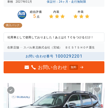
車検
2027年01月
保証付：24ヶ月・走行無制限
内装
外装
総合評価
5
点
3点中
3点中
3点の
3点の
購入パック
評価
評価
社用車として使用しておりました！あとはＥＴＣをつけるだけ！
在庫店舗
スバル東北株式会社（宮城） ＢＥＳＴＳＨＯＰ栗生
1000292201
お問い合わせ番号
お問い合わせ
無料