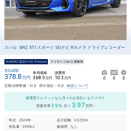
スバル BRZ STI スポーツ SDナビ Rカメラ ドライブレコーダー
SUBARU 認定U-Car Premium
アイサイトVer.3 搭載車
支払総額
車両価格
諸費用
378.8
368.5
10.3
万円
0
0
0
万円
万円
定期点検整備：付き
部分保証：付き
保証について
据置型クレジットなら月々のお支払いもラクラク
3.97
3.9
実質年率
%
月々
万円~
年式
2024年
走行距離
0.6万Km
排気量
2400cc
修復歴
なし