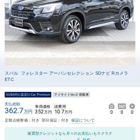
スバル フォレスター アーバンセレクション SDナビ Rカメラ
ETC
SUBARU 認定U-Car Premium
アイサイトVer.3 搭載車
支払総額
車両価格
諸費用
362.7
352
10.7
万円
0
0
0
万円
万円
定期点検整備：付き
部分保証：付き
保証について
据置型クレジットなら月々のお支払いもラクラク