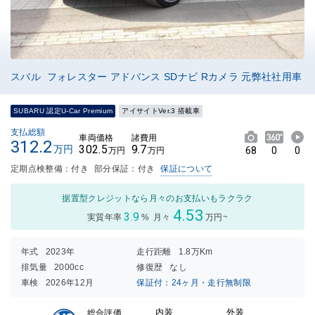
スバル フォレスター アドバンス SDナビ Rカメラ 元弊社社用車
SUBARU 認定U-Car Premium
アイサイトVer.3 搭載車
支払総額
車両価格
諸費用
312.2
302.5
9.7
万円
68
0
0
万円
万円
定期点検整備：付き
部分保証：付き
保証について
据置型クレジットなら月々のお支払いもラクラク
4.53
3.9
実質年率
%
月々
万円~
年式
2023年
走行距離
1.8万Km
排気量
2000cc
修復歴
なし
車検
2026年12月
保証付：24ヶ月・走行無制限
内装
外装
総合評価