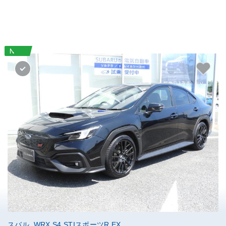
スバル WRX S4 STIスポーツR EX