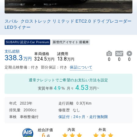
スバル クロストレック リミテッド ETC2.0 ドライブレコーダー
LEDライナー
SUBARU 認定U-Car Premium
新世代アイサイト 搭載車
支払総額
車両価格
諸費用
338.3
324.5
13.8
万円
0
0
0
万円
万円
定期点検整備：付き
部分保証：付き
保証について
通常クレジットでご希望のお支払い方法を設定
4.53
4.9
実質年率
%
月々
万円~
年式
2023年
走行距離
0.9万Km
排気量
2000cc
修復歴
なし
車検
車検整備付
保証付：24ヶ月・走行無制限
内装
外装
総合評価
6
点