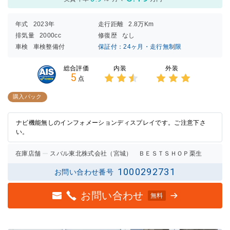
年式
2023年
走行距離
2.8万Km
排気量
2000cc
修復歴
なし
車検
車検整備付
保証付：24ヶ月・走行無制限
内装
外装
総合評価
5
点
3点中
3点中
2.5点
3点の
購入パック
の評価
評価
ナビ機能無しのインフォメーションディスプレイです。ご注意下さ
い。
在庫店舗
スバル東北株式会社（宮城） ＢＥＳＴＳＨＯＰ栗生
1000292731
お問い合わせ番号
お問い合わせ
無料