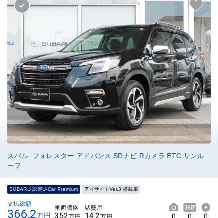
スバル フォレスター アドバンス SDナビ Rカメラ ETC サンル
ーフ
SUBARU 認定U-Car Premium
アイサイトVer.3 搭載車
支払総額
車両価格
諸費用
366.2
352
14.2
万円
0
0
0
万円
万円