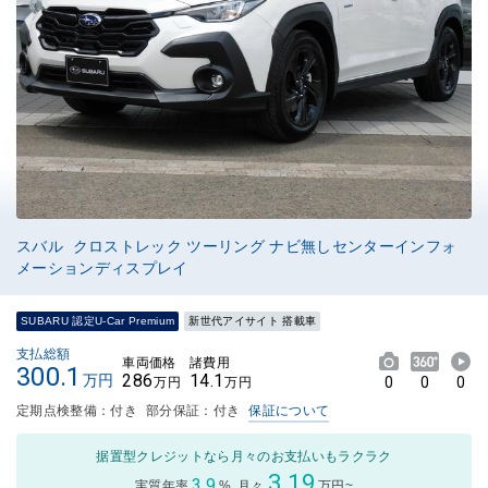
スバル クロストレック ツーリング ナビ無しセンターインフォ
メーションディスプレイ
SUBARU 認定U-Car Premium
新世代アイサイト 搭載車
支払総額
車両価格
諸費用
300.1
286
14.1
万円
0
0
0
万円
万円
定期点検整備：付き
部分保証：付き
保証について
据置型クレジットなら月々のお支払いもラクラク
3.19
3.9
実質年率
%
月々
万円~