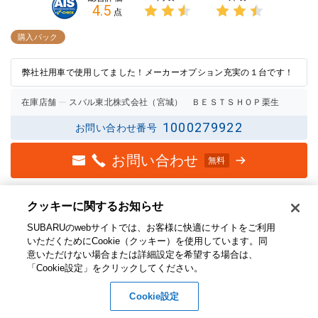
4.5
点
3点中
3点中
2.5点
2.5点
購入パック
の評価
の評価
弊社社用車で使用してました！メーカーオプション充実の１台です！
在庫店舗
スバル東北株式会社（宮城） ＢＥＳＴＳＨＯＰ栗生
1000279922
お問い合わせ番号
お問い合わせ
無料
クッキーに関するお知らせ​
SUBARUのwebサイトでは、お客様に快適にサイトをご利用
いただくためにCookie（クッキー）を使用しています。​ 同
意いただけない場合または詳細設定を希望する場合は、
「Cookie設定」をクリックしてください。​
Cookie設定