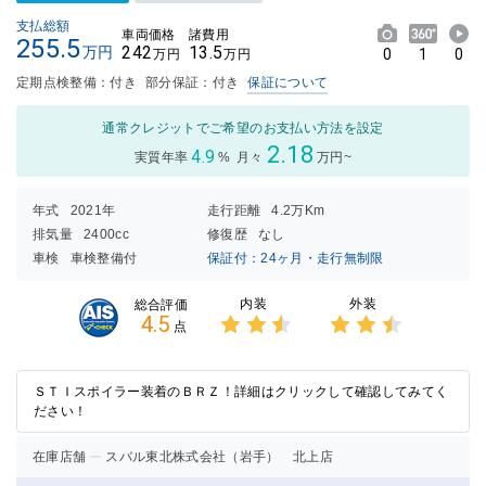
支払総額
車両価格
諸費用
255.5
242
13.5
万円
0
1
0
万円
万円
定期点検整備：付き
部分保証：付き
保証について
通常クレジットでご希望のお支払い方法を設定
2.18
4.9
実質年率
%
月々
万円~
年式
2021年
走行距離
4.2万Km
排気量
2400cc
修復歴
なし
車検
車検整備付
保証付：24ヶ月・走行無制限
内装
外装
総合評価
4.5
点
3点中
3点中
2.5点
2.5点
の評価
の評価
ＳＴＩスポイラー装着のＢＲＺ！詳細はクリックして確認してみてく
ださい！
在庫店舗
スバル東北株式会社（岩手） 北上店