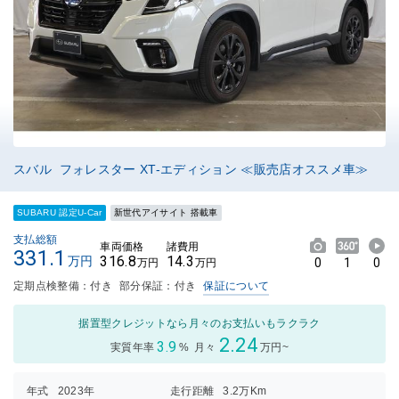
スバル フォレスター XT-エディション ≪販売店オススメ車≫
SUBARU 認定U-Car
新世代アイサイト 搭載車
支払総額
車両価格
諸費用
331.1
316.8
14.3
万円
0
1
0
万円
万円
定期点検整備：付き
部分保証：付き
保証について
据置型クレジットなら月々のお支払いもラクラク
2.24
3.9
実質年率
%
月々
万円~
年式
2023年
走行距離
3.2万Km