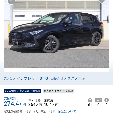
スバル インプレッサ ST-G ≪販売店オススメ車≫
SUBARU 認定U-Car Premium
新世代アイサイト 搭載車
支払総額
車両価格
諸費用
274.4
264
10.4
万円
61
0
0
万円
万円
定期点検整備：付き
部分保証：付き
保証について