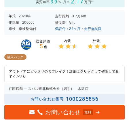
2.17
3.9
実質年率
%
月々
万円~
年式
2023年
走行距離
3.7万Km
排気量
2000cc
修復歴
なし
車検
車検整備付
保証付：24ヶ月・走行無制限
内装
外装
総合評価
5
点
3点中
3点中
2.5点
3点の
購入パック
の評価
評価
アウトドアにピッタリのＸブレイク！詳細はクリックして確認してみ
てください
在庫店舗
スバル東北株式会社（岩手） 水沢店
1000285856
お問い合わせ番号
お問い合わせ
無料