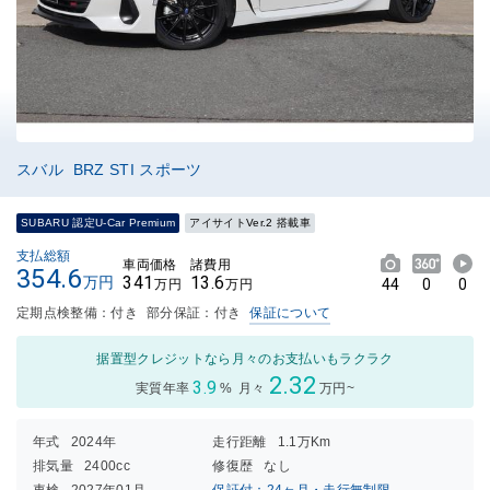
スバル BRZ STI スポーツ
SUBARU 認定U-Car Premium
アイサイトVer.2 搭載車
支払総額
車両価格
諸費用
354.6
341
13.6
万円
44
0
0
万円
万円
定期点検整備：付き
部分保証：付き
保証について
据置型クレジットなら月々のお支払いもラクラク
2.32
3.9
実質年率
%
月々
万円~
年式
2024年
走行距離
1.1万Km
排気量
2400cc
修復歴
なし
車検
2027年01月
保証付：24ヶ月・走行無制限