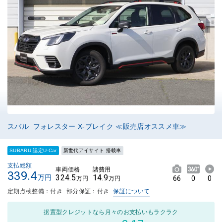
スバル フォレスター X-ブレイク ≪販売店オススメ車≫
SUBARU 認定U-Car
新世代アイサイト 搭載車
支払総額
車両価格
諸費用
339.4
324.5
14.9
万円
66
0
0
万円
万円
定期点検整備：付き
部分保証：付き
保証について
据置型クレジットなら月々のお支払いもラクラク