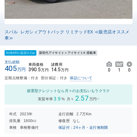
スバル レガシィアウトバック リミテッドEX ≪販売店オススメ
車≫
SUBARU 認定U-Car
新世代アイサイト＋アイサイトX 搭載車
支払総額
車両価格
諸費用
405
390.5
14.5
万円
0
1
0
万円
万円
定期点検整備：付き
部分保証：付き
保証について
据置型クレジットなら月々のお支払いもラクラク
2.57
3.9
実質年率
%
月々
万円~
年式
2023年
走行距離
2.7万Km
排気量
1800cc
修復歴
なし
車検
車検整備付
保証付：24ヶ月・走行無制限