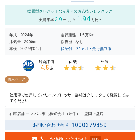
据置型クレジットなら月々のお支払いもラクラク
1.94
3.9
実質年率
%
月々
万円~
年式
2024年
走行距離
1.5万Km
排気量
2000cc
修復歴
なし
車検
2027年01月
保証付：24ヶ月・走行無制限
内装
外装
総合評価
4.5
点
3点中
3点中
2.5点
2.5点
購入パック
の評価
の評価
社用車で使用していたインプレッサ！詳細はクリックして確認してみ
てください
在庫店舗
スバル東北株式会社（岩手） 盛岡上堂店
1000279859
お問い合わせ番号
お問い合わせ
無料