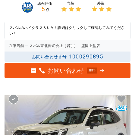
内装
外装
総合評価
5
点
3点中
3点中
3点の
3点の
評価
評価
スバルのハイクラスＳＵＶ！詳細はクリックして確認してみてくださ
い！
在庫店舗
スバル東北株式会社（岩手） 盛岡上堂店
1000290895
お問い合わせ番号
お問い合わせ
無料