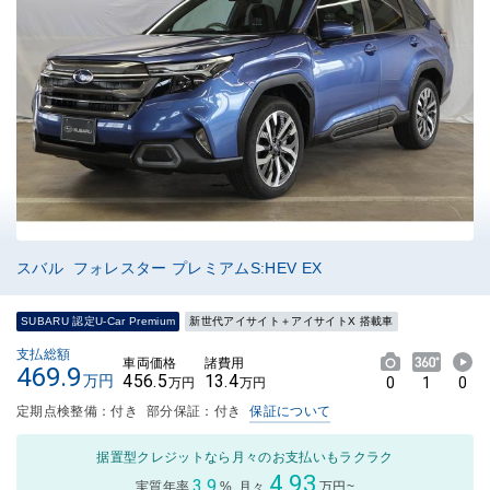
スバル フォレスター プレミアムS:HEV EX
SUBARU 認定U-Car Premium
新世代アイサイト＋アイサイトX 搭載車
支払総額
車両価格
諸費用
469.9
456.5
13.4
万円
0
1
0
万円
万円
定期点検整備：付き
部分保証：付き
保証について
据置型クレジットなら月々のお支払いもラクラク
4.93
3.9
実質年率
%
月々
万円~