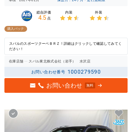
内装
外装
総合評価
4.5
点
3点中
3点中
2.5点
2.5点
購入パック
の評価
の評価
スバルのスポーツクーペＢＲＺ！詳細はクリックして確認してみてく
ださい！
在庫店舗
スバル東北株式会社（岩手） 水沢店
1000279590
お問い合わせ番号
お問い合わせ
無料