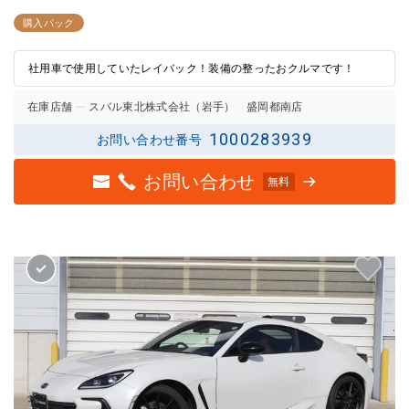
3点中
3点中
2.5点
3点の
購入パック
の評価
評価
社用車で使用していたレイバック！装備の整ったおクルマです！
在庫店舗
スバル東北株式会社（岩手） 盛岡都南店
1000283939
お問い合わせ番号
お問い合わせ
無料