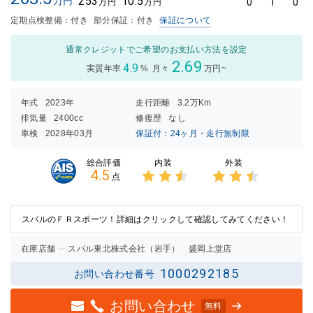
253
10.5
万円
0
1
0
万円
万円
定期点検整備：付き
部分保証：付き
保証について
通常クレジットでご希望のお支払い方法を設定
2.69
4.9
実質年率
%
月々
万円~
年式
2023年
走行距離
3.2万Km
排気量
2400cc
修復歴
なし
車検
2028年03月
保証付：24ヶ月・走行無制限
内装
外装
総合評価
4.5
点
3点中
3点中
2.5点
2.5点
の評価
の評価
スバルのＦＲスポーツ！詳細はクリックして確認してみてください！
在庫店舗
スバル東北株式会社（岩手） 盛岡上堂店
1000292185
お問い合わせ番号
お問い合わせ
無料