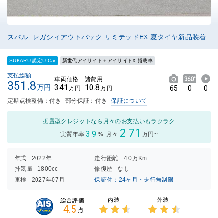
スバル レガシィアウトバック リミテッドEX 夏タイヤ新品装着
SUBARU 認定U-Car
新世代アイサイト＋アイサイトX 搭載車
支払総額
車両価格
諸費用
351.8
341
10.8
万円
65
0
0
万円
万円
定期点検整備：付き
部分保証：付き
保証について
据置型クレジットなら月々のお支払いもラクラク
2.71
3.9
実質年率
%
月々
万円~
年式
2022年
走行距離
4.0万Km
排気量
1800cc
修復歴
なし
車検
2027年07月
保証付：24ヶ月・走行無制限
内装
外装
総合評価
4.5
点