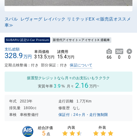
スバル レヴォーグ レイバック リミテッドEX ≪販売店オススメ
車≫
SUBARU 認定U-Car Premium
新世代アイサイト＋アイサイトX 搭載車
支払総額
車両価格
諸費用
328.9
313.5
15.4
万円
66
0
0
万円
万円
定期点検整備：付き
部分保証：付き
保証について
据置型クレジットなら月々のお支払いもラクラク
2.16
3.9
実質年率
%
月々
万円~
年式
2023年
走行距離
1.7万Km
排気量
1800cc
修復歴
なし
車検
車検整備付
保証付：24ヶ月・走行無制限
内装
外装
総合評価
5
点