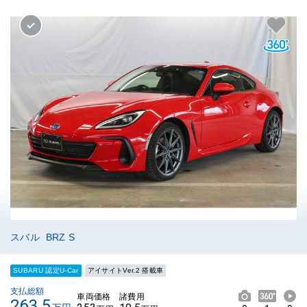
スバル BRZ S
SUBARU 認定U-Car
アイサイトVer.2 搭載車
支払総額
車両価格
諸費用
263.5