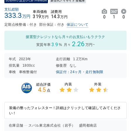
SUBARU 認定U-Car Premium
新世代アイサイト 搭載車
支払総額
車両価格
諸費用
333.3
319
14.3
万円
0
1
0
万円
万円
定期点検整備：付き
部分保証：付き
保証について
据置型クレジットなら月々のお支払いもラクラク
2.26
3.9
実質年率
%
月々
万円~
年式
2023年
走行距離
1.2万Km
排気量
1800cc
修復歴
なし
車検
車検整備付
保証付：24ヶ月・走行無制限
内装
外装
総合評価
4.5
点
3点中
3点中
2点の
2.5点
評価
の評価
装備の整ったフォレスター！詳細はクリックして確認してみてくださ
い！
在庫店舗
スバル東北株式会社（岩手） 盛岡都南店