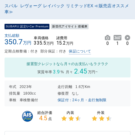
スバル レヴォーグ レイバック リミテッドEX ≪販売店オススメ
車≫
SUBARU 認定U-Car Premium
新世代アイサイト 搭載車
支払総額
車両価格
諸費用
350.7
335.5
15.2
万円
0
1
0
万円
万円
定期点検整備：付き
部分保証：付き
保証について
据置型クレジットなら月々のお支払いもラクラク
2.45
3.9
実質年率
%
月々
万円~
年式
2023年
走行距離
1.6万Km
排気量
1800cc
修復歴
なし
車検
車検整備付
保証付：24ヶ月・走行無制限
内装
外装
総合評価
4.5
点
3点中
3点中
2.5点
2.5点