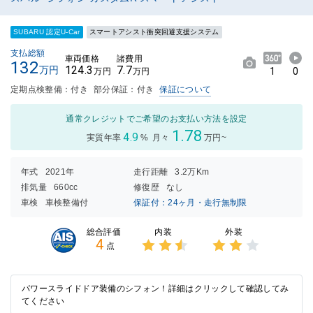
SUBARU 認定U-Car
スマートアシスト衝突回避支援システム
支払総額
車両価格
諸費用
132
124.3
7.7
万円
1
0
万円
万円
定期点検整備：付き
部分保証：付き
保証について
通常クレジットでご希望のお支払い方法を設定
1.78
4.9
実質年率
%
月々
万円~
年式
2021年
走行距離
3.2万Km
排気量
660cc
修復歴
なし
車検
車検整備付
保証付：24ヶ月・走行無制限
内装
外装
総合評価
4
点
3点中
3点中
2.5点
2点の
の評価
評価
パワースライドドア装備のシフォン！詳細はクリックして確認してみ
てください