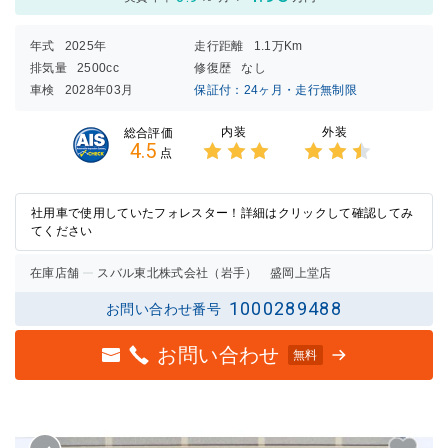
年式
2025年
走行距離
1.1万Km
排気量
2500cc
修復歴
なし
車検
2028年03月
保証付：24ヶ月・走行無制限
内装
外装
総合評価
4.5
点
3点中
3点中
3点の
2.5点
評価
の評価
社用車で使用していたフォレスター！詳細はクリックして確認してみ
てください
在庫店舗
スバル東北株式会社（岩手） 盛岡上堂店
1000289488
お問い合わせ番号
お問い合わせ
無料