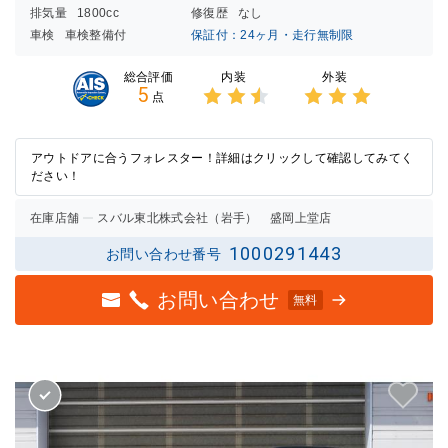
排気量
1800cc
修復歴
なし
車検
車検整備付
保証付：24ヶ月・走行無制限
内装
外装
総合評価
5
点
3点中
3点中
2.5点
3点の
の評価
評価
アウトドアに合うフォレスター！詳細はクリックして確認してみてく
ださい！
在庫店舗
スバル東北株式会社（岩手） 盛岡上堂店
1000291443
お問い合わせ番号
お問い合わせ
無料