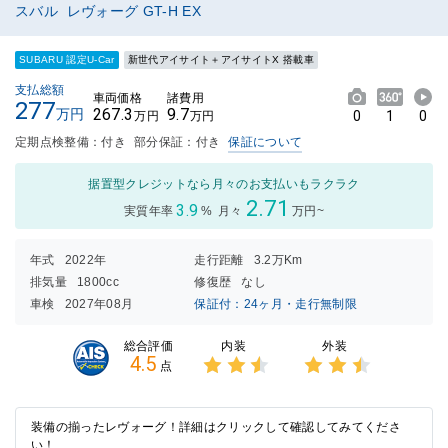
スバル レヴォーグ GT-H EX
SUBARU 認定U-Car
新世代アイサイト＋アイサイトX 搭載車
支払総額
車両価格
諸費用
277
267.3
9.7
万円
0
1
0
万円
万円
定期点検整備：付き
部分保証：付き
保証について
据置型クレジットなら月々のお支払いもラクラク
2.71
3.9
実質年率
%
月々
万円~
年式
2022年
走行距離
3.2万Km
排気量
1800cc
修復歴
なし
車検
2027年08月
保証付：24ヶ月・走行無制限
内装
外装
総合評価
4.5
点
3点中
3点中
2.5点
2.5点
の評価
の評価
装備の揃ったレヴォーグ！詳細はクリックして確認してみてくださ
い！